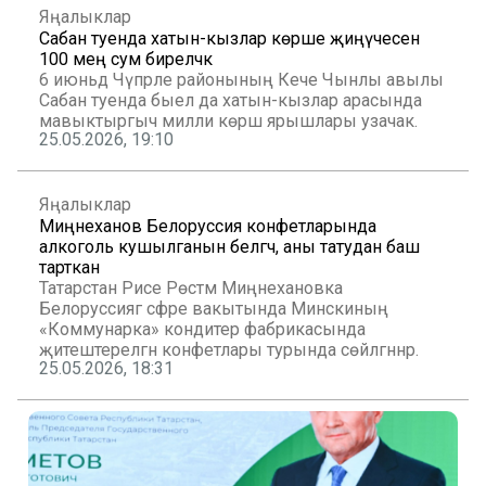
Яңалыклар
Сабан туенда хатын-кызлар көрәше җиңүчесенә
100 мең сум биреләчәк
6 июньдә Чүпрәле районының Кече Чынлы авылы
Сабан туенда быел да хатын-кызлар арасында
мавыктыргыч милли көрәш ярышлары узачак.
25.05.2026, 19:10
Яңалыклар
Миңнеханов Белоруссия конфетларында
алкоголь кушылганын белгәч, аны татудан баш
тарткан
Татарстан Рәисе Рөстәм Миңнехановка
Белоруссиягә сәфәре вакытында Минскиның
«Коммунарка» кондитер фабрикасында
җитештерелгән конфетлары турында сөйләгәннәр.
25.05.2026, 18:31