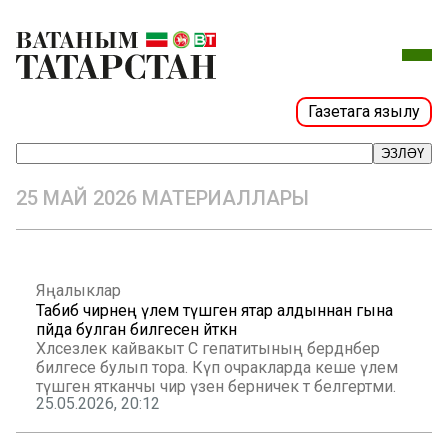
Газетага язылу
ЭЗЛӘҮ
25 МАЙ 2026 МАТЕРИАЛЛАРЫ
Яңалыклар
Табиб чирнең үлем түшәгенә ятар алдыннан гына
пәйда булган билгесен әйткән
Хәлсезлек кайвакыт С гепатитының бердәнбер
билгесе булып тора. Күп очракларда кеше үлем
түшәгенә ятканчы чир үзен берничек тә белгертми.
25.05.2026, 20:12