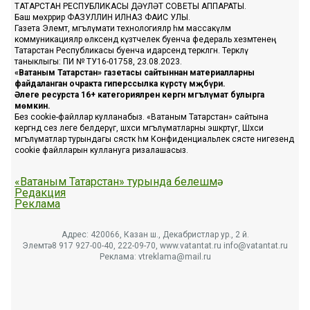
ТАТАРСТАН РЕСПУБЛИКАСЫ ДӘҮЛӘТ СОВЕТЫ АППАРАТЫ.
Баш мөхәррир ФАЗУЛЛИН ИЛНАЗ ФАИС УЛЫ.
Газета Элемтә, мәгълүмати технологияләр һәм массакүләм
коммуникацияләр өлкәсендә күзәтчелек буенча федераль хезмәтенең
Татарстан Республикасы буенча идарәсендә теркәлгән. Теркәлү
таныклыгы: ПИ № ТУ16-01758, 23.08.2023.
«Ватаным Татарстан» газетасы сайтыннан материалларны
файдаланган очракта гиперссылка күрсәтү мәҗбүри.
Әлеге ресурста 16+ категорияләренә кергән мәгълүмат булырга
мөмкин.
Без cookie-файллар кулланабыз. «Ватаным Татарстан» сайтына
кергәндә сез әлеге белдерүгә, шәхси мәгълүматларны эшкәртүгә, Шәхси
мәгълүматлар турындагы сәясәткә һәм Конфиденциальлек сәясәте нигезендә
cookie файлларын куллануга ризалашасыз.
«Ватаным Татарстан» турында белешмә
Редакция
Реклама
Адрес: 420066, Казан ш., Декабристлар ур., 2 й.
Элемтә: 8 917 927-00-40, 222-09-70, www.vatantat.ru info@vatantat.ru
Реклама: vtreklama@mail.ru