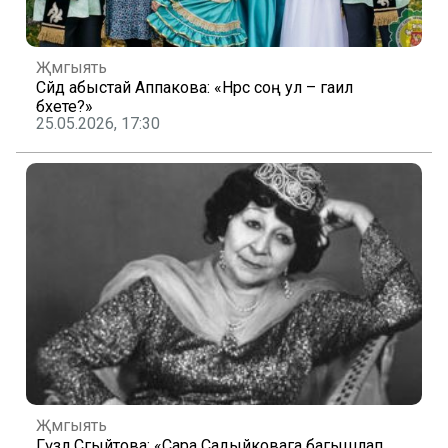
Җәмгыять
Сәйдә абыстай Аппакова: «Нәрсә соң ул – гаилә
бәхете?»
25.05.2026, 17:30
Җәмгыять
Гүзәл Сәгыйтова: «Сара Садыйковага багышлап