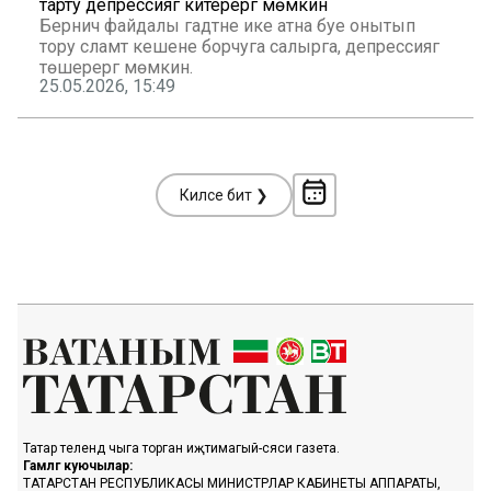
тарту депрессиягә китерергә мөмкин
Берничә файдалы гадәтне ике атна буе онытып
тору сәламәт кешене борчуга салырга, депрессиягә
төшерергә мөмкин.
25.05.2026, 15:49
Киләсе бит ❯
Татар телендә чыга торган иҗтимагый-сәяси газета.
Гамәлгә куючылар:
ТАТАРСТАН РЕСПУБЛИКАСЫ МИНИСТРЛАР КАБИНЕТЫ АППАРАТЫ,