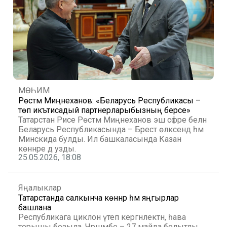
МӨҺИМ
Рөстәм Миңнеханов: «Беларусь Республикасы –
төп икътисадый партнерларыбызның берсе»
Татарстан Рәисе Рөстәм Миңнеханов эш сәфәре белән
Беларусь Республикасында – Брест өлкәсендә һәм
Минскида булды. Ил башкаласында Казан
көннәре дә узды.
25.05.2026, 18:08
Яңалыклар
Татарстанда салкынча көннәр һәм яңгырлар
башлана
Республикага циклон үтеп кергәнлектән, һава
торышы бозыла. Чәршәмбе – 27 майда болытлы