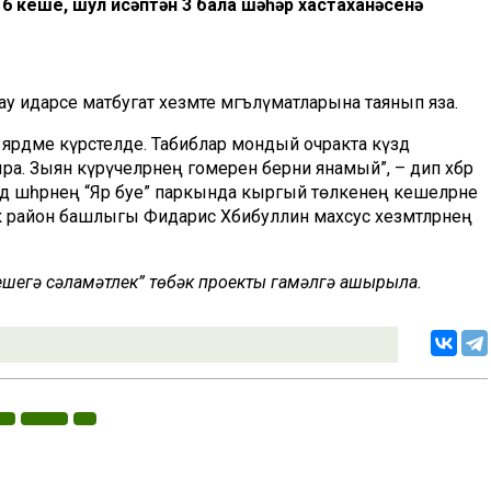
6 кеше, шул исәптән 3 бала шәһәр хастаханәсенә
лау идарәсе матбугат хезмәте мәгълүматларына таянып яза.
 ярдәме күрсәтелде. Табиблар мондый очракта күздә
. Зыян күрүчеләрнең гомеренә берни янамый”, – дип хәбәр
ендә шәһәрнең “Яр буе” паркында кыргый төлкенең кешеләрне
Үзәк район башлыгы Фидарис Хәбибуллин махсус хезмәтләрнең
 кешегә сәламәтлек” төбәк проекты гамәлгә ашырыла.