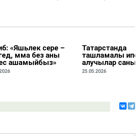
иб: «Яшьлек сере –
Татарстанда
ңгедә, әмма без аны
ташламалы ип
ес ашамыйбыз»
алучылар саны 
.2026
25.05.2026