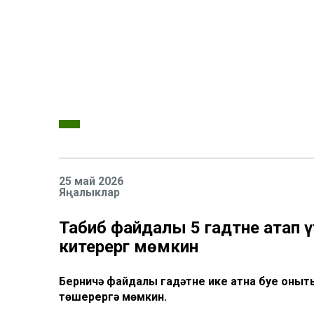
25 май 2026
Яңалыклар
Табиб файдалы 5 гадәтне атап ү
китерергә мөмкин
Берничә файдалы гадәтне ике атна буе оныт
төшерергә мөмкин.