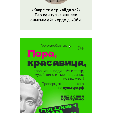
«Кәкре тимер кайда ул?»
Бер көн тугыз яшьлек
оныгым өйгә керде дә: «Әби,
безнең кәкре тимер кайда
ул?» – дип сорады.
отека
кимегән