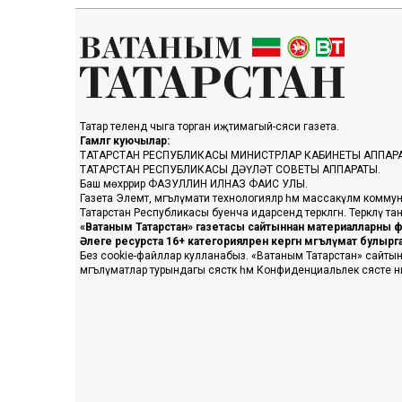
Татар телендә чыга торган иҗтимагый-сәяси газета.
Гамәлгә куючылар:
ТАТАРСТАН РЕСПУБЛИКАСЫ МИНИСТРЛАР КАБИНЕТЫ АППАР
ТАТАРСТАН РЕСПУБЛИКАСЫ ДӘҮЛӘТ СОВЕТЫ АППАРАТЫ.
Баш мөхәррир ФАЗУЛЛИН ИЛНАЗ ФАИС УЛЫ.
Газета Элемтә, мәгълүмати технологияләр һәм массакүләм коммун
Татарстан Республикасы буенча идарәсендә теркәлгән. Теркәлү 
«Ватаным Татарстан» газетасы сайтыннан материалларны фа
Әлеге ресурста 16+ категорияләренә кергән мәгълүмат булыр
Без cookie-файллар кулланабыз. «Ватаным Татарстан» сайтына ке
мәгълүматлар турындагы сәясәткә һәм Конфиденциальлек сәясәте