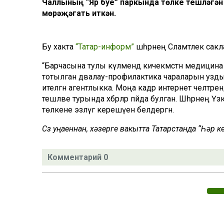
Чаллының “Яр буе” паркында төлке тешләгән 
мөрәҗәгать иткән.
Бу хакта
“Татар-информ”
шәһәрнең Сәламәтлек сак
“Барчасына тулы күләмендә кичекмәстән медицина
тотылган дәвалау-профилактика чараларын уздыра
ителгән агентлыкка. Моңа кадәр интернет челтәр
тешләве турында хәбәрләр пәйда булган. Шәһәрнең 
төлкене эзләүгә керешүен белдергән.
Сүз уңаеннан, хәзерге вакытта Татарстанда “Һәр
Комментарий 0