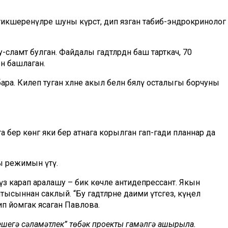
кшеренүләре шуны күрсәтә, дип язган табиб-эндрокринолог
ламәт булган. Файдалы гадәтләрдән баш тарткач, 70
нә башлаган.
ара. Килеп туган хәлне акыл белән бәяләү осталыгы борчуны
а бер көнгә яки бер атнага корылган гап-гади планнар да
кы режимын үтәү.
күз карап аралашу – бик көчле антидепрессант. Якын
ысыннан саклый. “Бу гадәтләрне даими үтәсәгез, күңел
ип йомгак ясаган Павлова.
 кешегә сәламәтлек” төбәк проекты гамәлгә ашырыла.