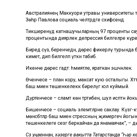
Австралиянең Маккуори утравы университеты ти
Зөһрә Павлова социаль челтәрдәге сәхифәсендә.
Тикшеренүдә катнашучыларның 97 проценты сау-сә
процентында диярлек депрессия билгеләре күре
Биредә сүз, беренчедән, дөрес фикерләү турында б
киметә, дип билгеләп үткән табиб.
Икенче дөрес гадәт: әһәмиятле, яраткан эшчәнлек.
Өченчесе – план кору, максат кую осталыгы. Хәтт
баш миенә төшенкелеккә бирелүгә юл куймый.
Дүртенчесе – сәламәт көн тәртибен, шул исәптән йо
Бишенчесе – социаль элемтәләрне саклау. Күзгә-
мөнәсәбәтләр баш миен стрессның җимергеч йогынт
төшенкелеге сезгә беркайчан да янамаячак”, – д
Сүз уңаеннан, хәзерге вакытта Татарстанда “Һәр