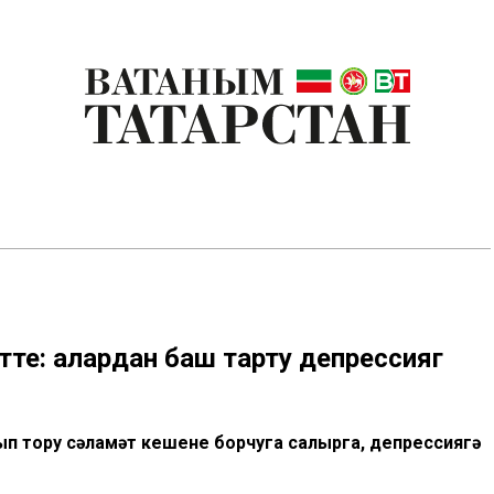
тте: алардан баш тарту депрессиягә
ып тору сәламәт кешене борчуга салырга, депрессиягә