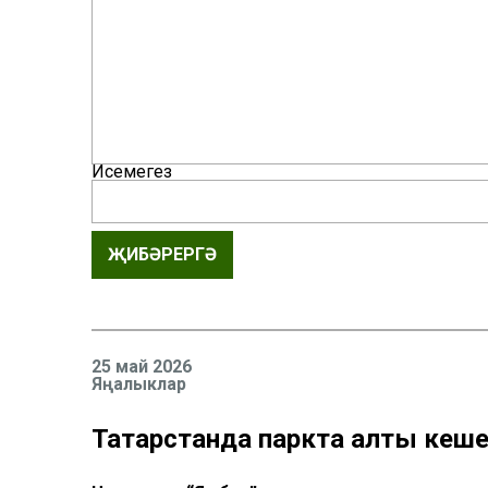
Исемегез
ҖИБӘРЕРГӘ
25 май 2026
Яңалыклар
Татарстанда паркта алты кешен