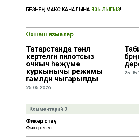
БЕЗНЕҢ МАКС КАНАЛЫНА
ЯЗЫЛЫГЫЗ
!
Охшаш язмалар
Татарстанда төнлә
Таб
кертелгән пилотсыз
бәрә
очкыч һөҗүме
дөр
куркынычы режимы
25.05
гамәлдән чыгарылды
25.05.2026
Комментарий 0
Фикер өстәү
Фикерегез