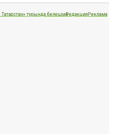
 Татарстан» турында белешмә
Редакция
Реклама