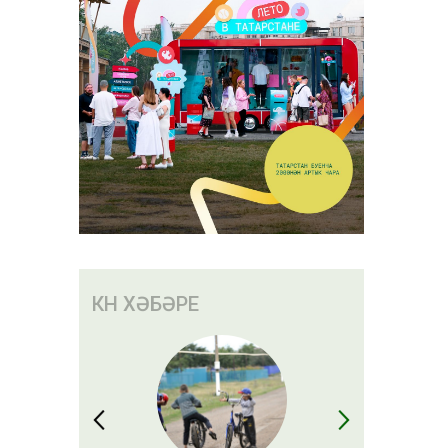
КӨН ХӘБӘРЕ