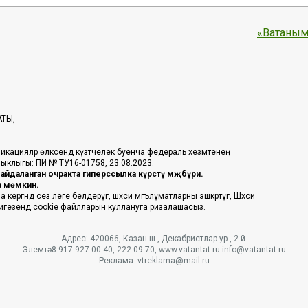
«Ватаным
АТЫ,
икацияләр өлкәсендә күзәтчелек буенча федераль хезмәтенең
таныклыгы: ПИ № ТУ16-01758, 23.08.2023.
йдаланган очракта гиперссылка күрсәтү мәҗбүри.
га мөмкин.
ргәндә сез әлеге белдерүгә, шәхси мәгълүматларны эшкәртүгә, Шәхси
 нигезендә cookie файлларын куллануга ризалашасыз.
Адрес: 420066, Казан ш., Декабристлар ур., 2 й.
Элемтә: 8 917 927-00-40, 222-09-70, www.vatantat.ru info@vatantat.ru
Реклама: vtreklama@mail.ru