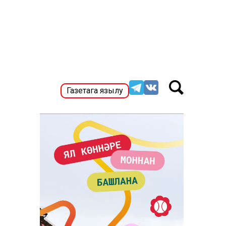
Газетага язылу