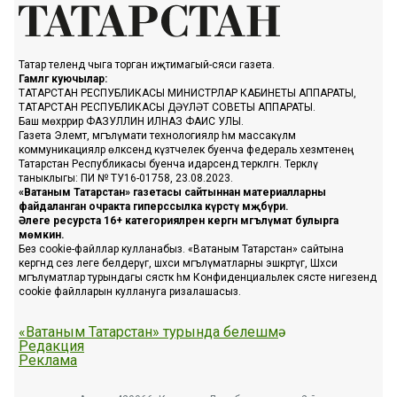
Татар телендә чыга торган иҗтимагый-сәяси газета.
Гамәлгә куючылар:
ТАТАРСТАН РЕСПУБЛИКАСЫ МИНИСТРЛАР КАБИНЕТЫ АППАРАТЫ,
ТАТАРСТАН РЕСПУБЛИКАСЫ ДӘҮЛӘТ СОВЕТЫ АППАРАТЫ.
Баш мөхәррир ФАЗУЛЛИН ИЛНАЗ ФАИС УЛЫ.
Газета Элемтә, мәгълүмати технологияләр һәм массакүләм
коммуникацияләр өлкәсендә күзәтчелек буенча федераль хезмәтенең
Татарстан Республикасы буенча идарәсендә теркәлгән. Теркәлү
таныклыгы: ПИ № ТУ16-01758, 23.08.2023.
«Ватаным Татарстан» газетасы сайтыннан материалларны
файдаланган очракта гиперссылка күрсәтү мәҗбүри.
Әлеге ресурста 16+ категорияләренә кергән мәгълүмат булырга
мөмкин.
Без cookie-файллар кулланабыз. «Ватаным Татарстан» сайтына
кергәндә сез әлеге белдерүгә, шәхси мәгълүматларны эшкәртүгә, Шәхси
мәгълүматлар турындагы сәясәткә һәм Конфиденциальлек сәясәте нигезендә
cookie файлларын куллануга ризалашасыз.
«Ватаным Татарстан» турында белешмә
Редакция
Реклама