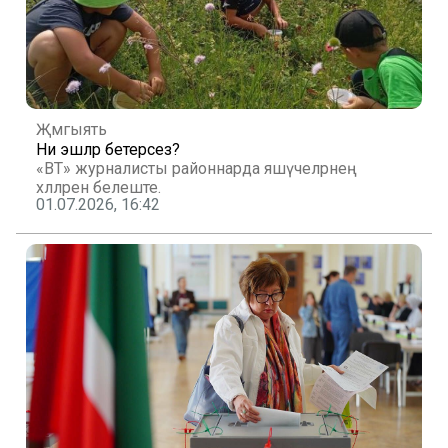
Җәмгыять
Ни эшләр бетерәсез?
«ВТ» журналисты районнарда яшәүчеләрнең
хәлләрен белеште.
01.07.2026, 16:42