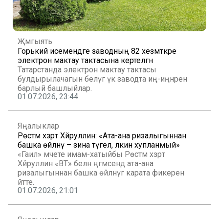
Җәмгыять
Горький исемендәге заводның 82 хезмәткәре
электрон мактау тактасына кертелгән
Татарстанда электрон мактау тактасы
булдырылачагын белүгә үк заводта иң-иңнәрен
барлый башлыйлар.
01.07.2026, 23:44
Яңалыклар
Рөстәм хәзрәт Хәйруллин: «Ата-ана ризалыгыннан
башка өйләнү – зина түгел, ләкин хупланмый»
«Гаилә» мәчете имам-хатыйбы Рөстәм хәзрәт
Хәйруллин «ВТ» белән әңгәмәсендә ата-ана
ризалыгыннан башка өйләнүгә карата фикерен
әйтте.
01.07.2026, 21:01