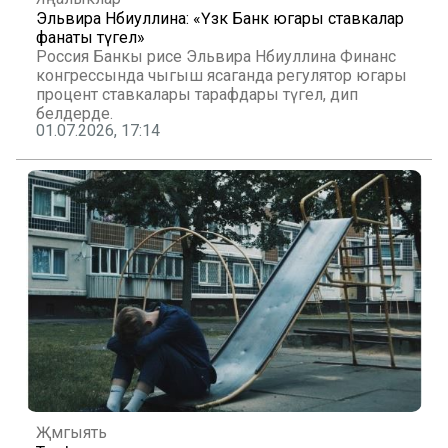
Эльвира Нәбиуллина: «Үзәк Банк югары ставкалар
фанаты түгел»
Россия Банкы рәисе Эльвира Нәбиуллина Финанс
конгрессында чыгыш ясаганда регулятор югары
процент ставкалары тарафдары түгел, дип
белдерде.
01.07.2026, 17:14
Җәмгыять