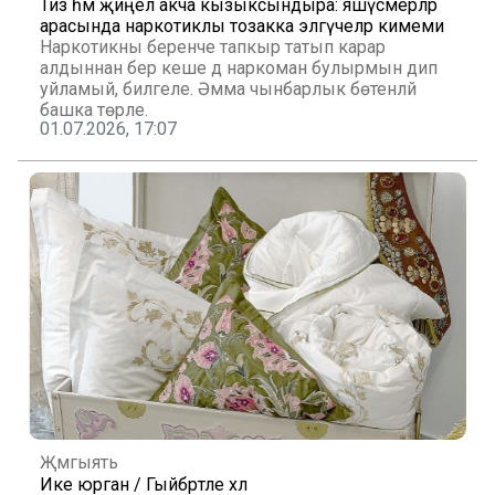
Тиз һәм җиңел акча кызыксындыра: яшүсмерләр
арасында наркотиклы тозакка эләгүчеләр кимеми
Наркотикны беренче тапкыр татып карар
алдыннан бер кеше дә наркоман булырмын дип
уйламый, билгеле. Әмма чынбарлык бөтенләй
башка төрле.
01.07.2026, 17:07
Җәмгыять
Ике юрган / Гыйбрәтле хәл