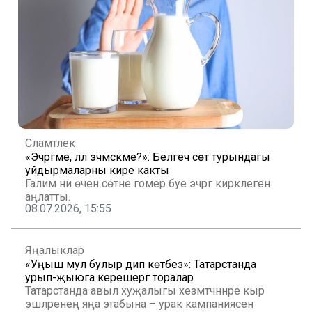
Сәламәтлек
«Эчәргәме, әллә эчмәскәме?»: Белгеч сөт турындагы
уйдырмаларны кире какты
Галим ни өчен сөтне гомер буе эчәргә кирәклеген
аңлатты.
08.07.2026, 15:55
Яңалыклар
«Уңыш мул булыр дип көтәбез»: Татарстанда
урып-җыюга керешергә торалар
Татарстанда авыл хуҗалыгы хезмәтчәннәре кыр
эшләренең яңа этабына – урак кампаниясенә