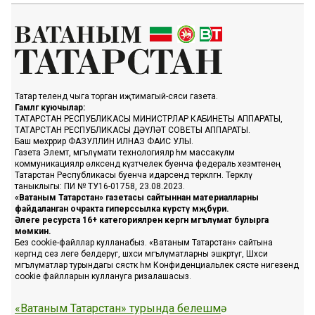
Татар телендә чыга торган иҗтимагый-сәяси газета.
Гамәлгә куючылар:
ТАТАРСТАН РЕСПУБЛИКАСЫ МИНИСТРЛАР КАБИНЕТЫ АППАРАТЫ,
ТАТАРСТАН РЕСПУБЛИКАСЫ ДӘҮЛӘТ СОВЕТЫ АППАРАТЫ.
Баш мөхәррир ФАЗУЛЛИН ИЛНАЗ ФАИС УЛЫ.
Газета Элемтә, мәгълүмати технологияләр һәм массакүләм
коммуникацияләр өлкәсендә күзәтчелек буенча федераль хезмәтенең
Татарстан Республикасы буенча идарәсендә теркәлгән. Теркәлү
таныклыгы: ПИ № ТУ16-01758, 23.08.2023.
«Ватаным Татарстан» газетасы сайтыннан материалларны
файдаланган очракта гиперссылка күрсәтү мәҗбүри.
Әлеге ресурста 16+ категорияләренә кергән мәгълүмат булырга
мөмкин.
Без cookie-файллар кулланабыз. «Ватаным Татарстан» сайтына
кергәндә сез әлеге белдерүгә, шәхси мәгълүматларны эшкәртүгә, Шәхси
мәгълүматлар турындагы сәясәткә һәм Конфиденциальлек сәясәте нигезендә
cookie файлларын куллануга ризалашасыз.
«Ватаным Татарстан» турында белешмә