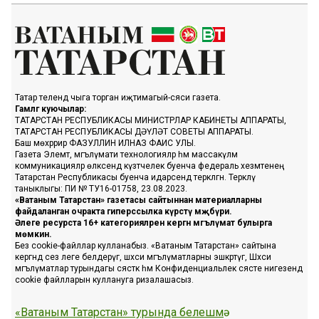
Татар телендә чыга торган иҗтимагый-сәяси газета.
Гамәлгә куючылар:
ТАТАРСТАН РЕСПУБЛИКАСЫ МИНИСТРЛАР КАБИНЕТЫ АППАРАТЫ,
ТАТАРСТАН РЕСПУБЛИКАСЫ ДӘҮЛӘТ СОВЕТЫ АППАРАТЫ.
Баш мөхәррир ФАЗУЛЛИН ИЛНАЗ ФАИС УЛЫ.
Газета Элемтә, мәгълүмати технологияләр һәм массакүләм
коммуникацияләр өлкәсендә күзәтчелек буенча федераль хезмәтенең
Татарстан Республикасы буенча идарәсендә теркәлгән. Теркәлү
таныклыгы: ПИ № ТУ16-01758, 23.08.2023.
«Ватаным Татарстан» газетасы сайтыннан материалларны
файдаланган очракта гиперссылка күрсәтү мәҗбүри.
Әлеге ресурста 16+ категорияләренә кергән мәгълүмат булырга
мөмкин.
Без cookie-файллар кулланабыз. «Ватаным Татарстан» сайтына
кергәндә сез әлеге белдерүгә, шәхси мәгълүматларны эшкәртүгә, Шәхси
мәгълүматлар турындагы сәясәткә һәм Конфиденциальлек сәясәте нигезендә
cookie файлларын куллануга ризалашасыз.
«Ватаным Татарстан» турында белешмә