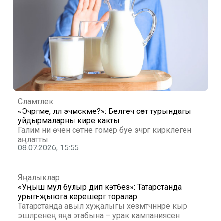
Сәламәтлек
«Эчәргәме, әллә эчмәскәме?»: Белгеч сөт турындагы
уйдырмаларны кире какты
Галим ни өчен сөтне гомер буе эчәргә кирәклеген
аңлатты.
08.07.2026, 15:55
Яңалыклар
«Уңыш мул булыр дип көтәбез»: Татарстанда
урып-җыюга керешергә торалар
Татарстанда авыл хуҗалыгы хезмәтчәннәре кыр
эшләренең яңа этабына – урак кампаниясенә