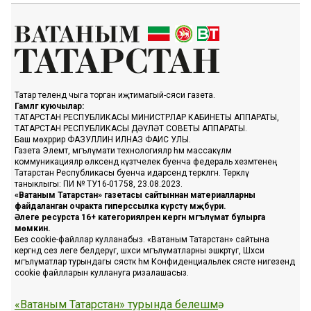
Татар телендә чыга торган иҗтимагый-сәяси газета.
Гамәлгә куючылар:
ТАТАРСТАН РЕСПУБЛИКАСЫ МИНИСТРЛАР КАБИНЕТЫ АППАРАТЫ,
ТАТАРСТАН РЕСПУБЛИКАСЫ ДӘҮЛӘТ СОВЕТЫ АППАРАТЫ.
Баш мөхәррир ФАЗУЛЛИН ИЛНАЗ ФАИС УЛЫ.
Газета Элемтә, мәгълүмати технологияләр һәм массакүләм
коммуникацияләр өлкәсендә күзәтчелек буенча федераль хезмәтенең
Татарстан Республикасы буенча идарәсендә теркәлгән. Теркәлү
таныклыгы: ПИ № ТУ16-01758, 23.08.2023.
«Ватаным Татарстан» газетасы сайтыннан материалларны
файдаланган очракта гиперссылка күрсәтү мәҗбүри.
Әлеге ресурста 16+ категорияләренә кергән мәгълүмат булырга
мөмкин.
Без cookie-файллар кулланабыз. «Ватаным Татарстан» сайтына
кергәндә сез әлеге белдерүгә, шәхси мәгълүматларны эшкәртүгә, Шәхси
мәгълүматлар турындагы сәясәткә һәм Конфиденциальлек сәясәте нигезендә
cookie файлларын куллануга ризалашасыз.
«Ватаным Татарстан» турында белешмә