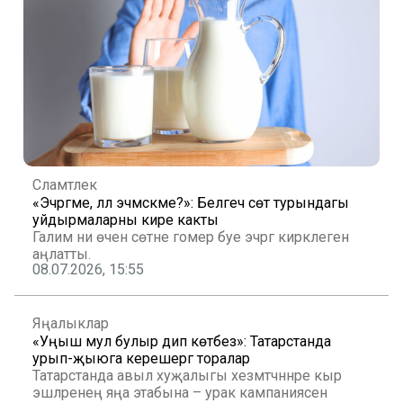
Сәламәтлек
«Эчәргәме, әллә эчмәскәме?»: Белгеч сөт турындагы
уйдырмаларны кире какты
Галим ни өчен сөтне гомер буе эчәргә кирәклеген
аңлатты.
08.07.2026, 15:55
Яңалыклар
«Уңыш мул булыр дип көтәбез»: Татарстанда
урып-җыюга керешергә торалар
Татарстанда авыл хуҗалыгы хезмәтчәннәре кыр
эшләренең яңа этабына – урак кампаниясенә