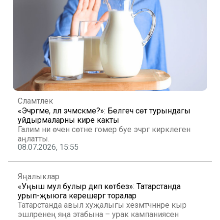
Сәламәтлек
«Эчәргәме, әллә эчмәскәме?»: Белгеч сөт турындагы
уйдырмаларны кире какты
Галим ни өчен сөтне гомер буе эчәргә кирәклеген
аңлатты.
08.07.2026, 15:55
Яңалыклар
«Уңыш мул булыр дип көтәбез»: Татарстанда
урып-җыюга керешергә торалар
Татарстанда авыл хуҗалыгы хезмәтчәннәре кыр
эшләренең яңа этабына – урак кампаниясенә