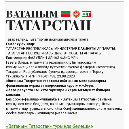
Татар телендә чыга торган иҗтимагый-сәяси газета.
Гамәлгә куючылар:
ТАТАРСТАН РЕСПУБЛИКАСЫ МИНИСТРЛАР КАБИНЕТЫ АППАРАТЫ,
ТАТАРСТАН РЕСПУБЛИКАСЫ ДӘҮЛӘТ СОВЕТЫ АППАРАТЫ.
Баш мөхәррир ФАЗУЛЛИН ИЛНАЗ ФАИС УЛЫ.
Газета Элемтә, мәгълүмати технологияләр һәм массакүләм
коммуникацияләр өлкәсендә күзәтчелек буенча федераль хезмәтенең
Татарстан Республикасы буенча идарәсендә теркәлгән. Теркәлү
таныклыгы: ПИ № ТУ16-01758, 23.08.2023.
«Ватаным Татарстан» газетасы сайтыннан материалларны
файдаланган очракта гиперссылка күрсәтү мәҗбүри.
Әлеге ресурста 16+ категорияләренә кергән мәгълүмат булырга
мөмкин.
Без cookie-файллар кулланабыз. «Ватаным Татарстан» сайтына
кергәндә сез әлеге белдерүгә, шәхси мәгълүматларны эшкәртүгә, Шәхси
мәгълүматлар турындагы сәясәткә һәм Конфиденциальлек сәясәте нигезендә
cookie файлларын куллануга ризалашасыз.
«Ватаным Татарстан» турында белешмә