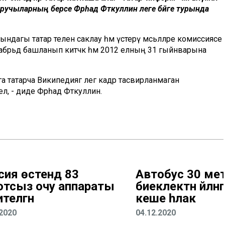
чыларның берсе Фәрһад Фәткуллин әлеге бәйге турында
агы татар телен саклау һәм үстерү мәсьәләләре комиссиясе
екабрьдә башланып китәчәк һәм 2012 елның 31 гыйнварына
а татарча Википедиягә әлегә кадәр тасвирланмаган
лә, - диде Фәрһад Фәткуллин.
сия өстендә 83
Автобус 30 ме
отсыз очу аппараты
биеклектән әйлән
телгән
кеше һәлак
.2020
04.12.2020