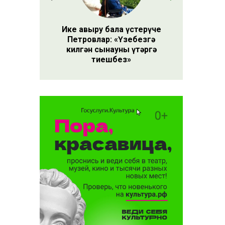
Ике авыру бала үстерүче
Петровлар: «Үзебезгә
килгән сынауны үтәргә
тиешбез»