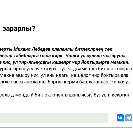
н зарарлы?
перты Михаил Лебедев клапанлы битлекләрнең төп
лекләр табибларга гына кирәк. Чөнки ул сулыш чыгаруны
ше кисә, ул тирә-ягындагы кешеләргә чир йоктырырга мөмкин.
ычларын үтәү өчен кирәк. Тәүлек дәвамында битлектән йөргән
тлекне авыру кисә, ул янындагы кешеләргә чир йоктыра ала.
лекле пассажирларны бортка керми башлаганнар. Чөнки ул
ель дә мондый битлекләрнең ышанычсыз булуын искәрткән