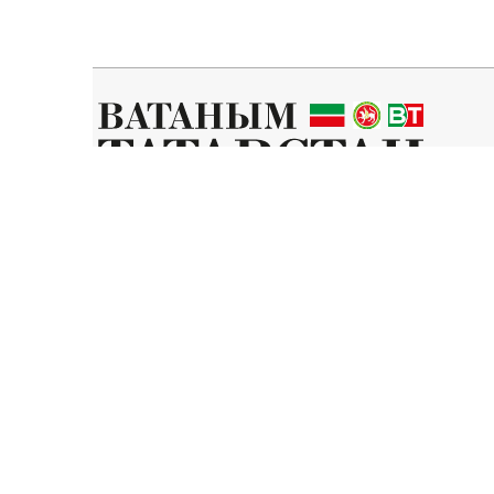
Татар телендә чыга торган иҗтимагый-сәяси газета.
Гамәлгә куючылар:
ТАТАРСТАН РЕСПУБЛИКАСЫ МИНИСТРЛАР КАБИНЕТЫ АППАР
ТАТАРСТАН РЕСПУБЛИКАСЫ ДӘҮЛӘТ СОВЕТЫ АППАРАТЫ.
Баш мөхәррир ФАЗУЛЛИН ИЛНАЗ ФАИС УЛЫ.
Газета Элемтә, мәгълүмати технологияләр һәм массакүләм коммун
Татарстан Республикасы буенча идарәсендә теркәлгән. Теркәлү 
«Ватаным Татарстан» газетасы сайтыннан материалларны фа
Әлеге ресурста 16+ категорияләренә кергән мәгълүмат булыр
Без cookie-файллар кулланабыз. «Ватаным Татарстан» сайтына ке
мәгълүматлар турындагы сәясәткә һәм Конфиденциальлек сәясәте