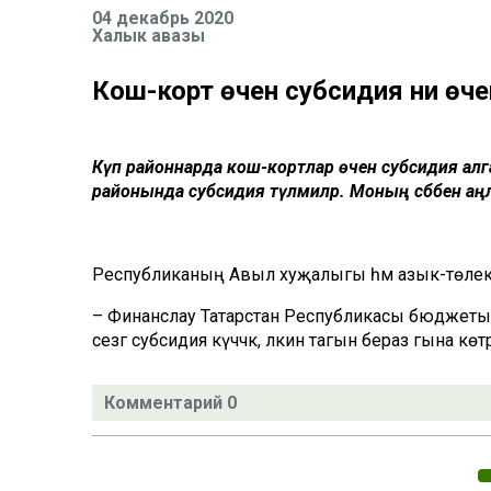
04 декабрь 2020
Халык авазы
Кош-корт өчен субсидия ни өч
Күп районнарда кош-кортлар өчен субсидия алга
районында субсидия түләмиләр. Моның сәбәбен а
Республиканың Авыл хуҗалыгы һәм азык-төлек 
– Финанслау Татарстан Республикасы бюджетынна
сезгә субсидия күчәчәк, ләкин тагын бераз гына көтәрг
Комментарий 0