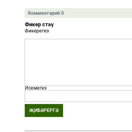
Комментарий 0
Фикер өстәү
Фикерегез
Исемегез
ҖИБӘРЕРГӘ