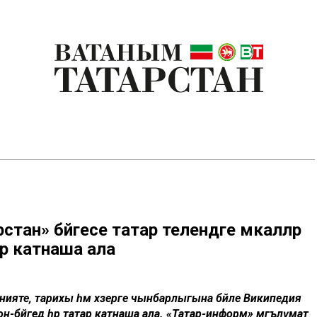
тан» бәйгесе татар телендәге мәкаләләр
р катнаша ала
әнияте, тарихы һәм хәзерге чынбарлыгына бәйле Википедия
н-бәйгедә һәр татар катнаша ала. «Татар-информ» мәгълүмат