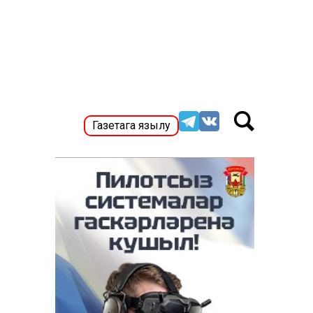
Газетага язылу