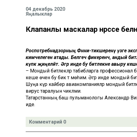
04 декабрь 2020
Яңалыклар
Клапанлы маскалар нәрсәсе белә
Роспотребнадзорның Фәнни-тикшеренү үзәге экс
кимчелеген атады. Белгеч фикеренчә, андый бит
күпкә җиңеләйтә. Әгәр инде бу битлекне авыру ке
– Мондый битлекләр табибларга профессионал бур
кеше өчен бу бик тә мөһим. Әгәр инде мондый би
Шуңа күрә кайбер авиакомпанияләр мондый бит
вирус таралуын чикләми.
Татарстанның баш пульманологы Александр Виз
иде.
Комментарий 0