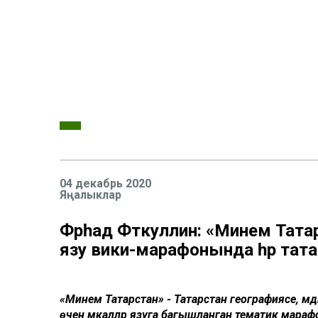
04 декабрь 2020
Яңалыклар
Фәрһад Фәткуллин: «Минем Татарс
язу вики-марафонында һәр тата
«Минем Татарстан» - Татарстан географиясе, мәд
өчен мәкаләләр язуга багышланган тематик марафо