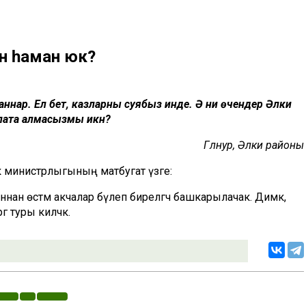
ен һаман юк?
ннар. Ел бетә, казларны суябыз инде. Ә ни өчендер Әлки
ңлата алмасызмы икән?
Гөлнур, Әлки районы
министрлыгының матбугат үзәге:
н өстәмә акчалар бүлеп бирелгәч башкарылачак. Димәк,
ә туры киләчәк.