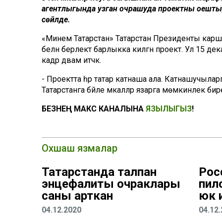
агентлыгында узган очрашуда проектны оештыру
сөйләде.
«Минем Татарстан» Татарстан Президенты каршынд
белән берлектә барлыкка килгән проект. Ул 15 д
кадәр дәвам итәчәк.
- Проектта һәр татар катнаша ала. Катнашучыларг
Татарстанга бәйле мәкаләләр язарга мөмкинлек бире
БЕЗНЕҢ МАКС КАНАЛЫНА
ЯЗЫЛЫГЫЗ
!
Охшаш язмалар
Татарстанда талпан
Рос
энцефалиты очраклары
пил
саны арткан
юк и
04.12.2020
04.12