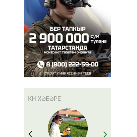
КӨН ХӘБӘРЕ
тр
гән: җиде