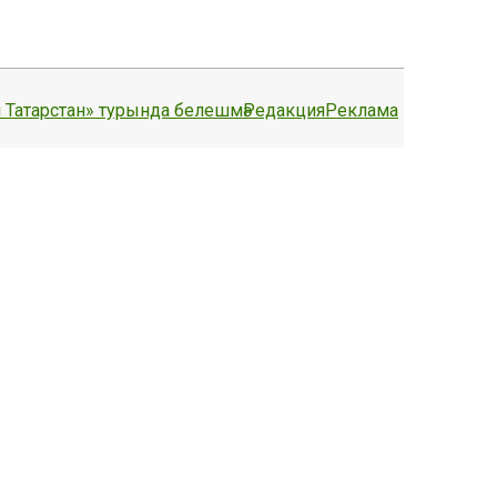
 Татарстан» турында белешмә
Редакция
Реклама