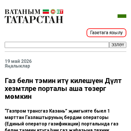
Газетага язылу
ЭЗЛӘҮ
19 май 2026
Яңалыклар
Газ белән тәэмин итү килешүен Дәүләт
хезмәтләре порталы аша төзергә
мөмкин
“Газпром трансгаз Казань” җәмгыяте быел 1
марттан Газлаштыруның бердәм операторы
(Единый оператор газификации) порталында газ
белән тәэмин итүгә һәм газ җиһазына техник