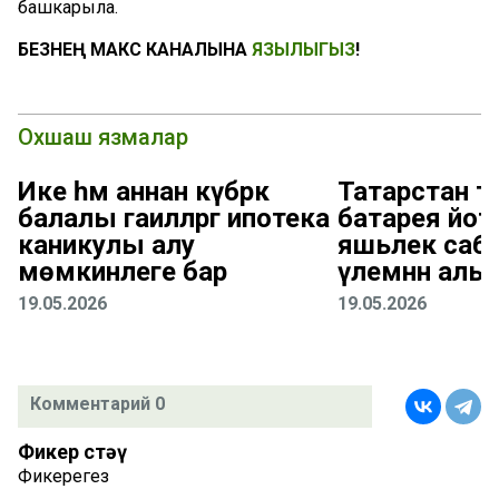
башкарыла.
БЕЗНЕҢ МАКС КАНАЛЫНА
ЯЗЫЛЫГЫЗ
!
Охшаш язмалар
Ике һәм аннан күбрәк
Татарстан 
балалы гаиләләргә ипотека
батарея йот
каникулы алу
яшьлек саб
мөмкинлеге бар
үлемнән алы
19.05.2026
19.05.2026
Комментарий 0
Фикер өстәү
Фикерегез