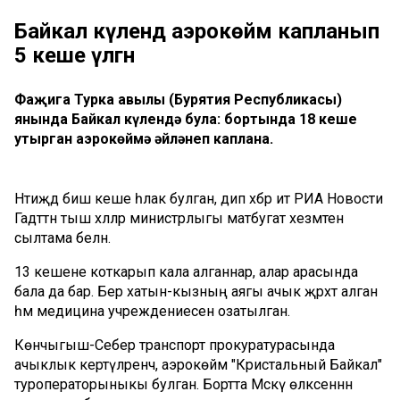
Байкал күлендә аэрокөймә капланып
5 кеше үлгән
Фаҗига Турка авылы (Бурятия Республикасы)
янында Байкал күлендә була: бортында 18 кеше
утырган аэрокөймә әйләнеп каплана.
Нәтиҗәдә биш кеше һәлак булган, дип хәбәр итә РИА Новости
Гадәттән тыш хәлләр министрлыгы матбугат хезмәтенә
сылтама белән.
13 кешене коткарып кала алганнар, алар арасында
бала да бар. Бер хатын-кызның аягы ачык җәрәхәт алган
һәм медицина учреждениесенә озатылган.
Көнчыгыш-Себер транспорт прокуратурасында
ачыклык кертүләренчә, аэрокөймә "Кристальный Байкал"
туроператорыныкы булган. Бортта Мәскәү өлкәсеннән