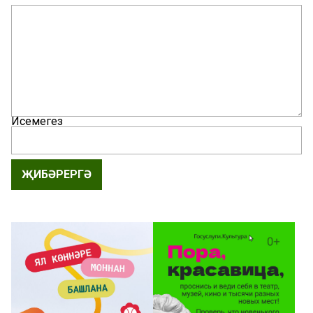
Исемегез
ҖИБӘРЕРГӘ