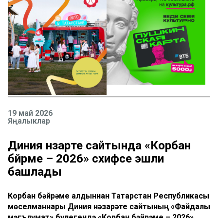
19 май 2026
Яңалыклар
Диния нәзарәте сайтында «Корбан
бәйрәме – 2026» сәхифәсе эшли
башлады
Корбан бәйрәме алдыннан Татарстан Республикасы
мөселманнары Диния нәзарәте сайтының «Файдалы
мәгълүмат» бүлегендә «Корбан бәйрәме – 2026»