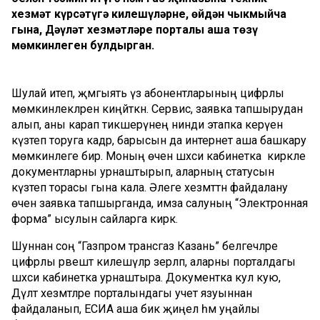
хезмәт күрсәтүгә килешүләрне, өйдән чыкмыйча
гына, Дәүләт хезмәтләре порталы аша төзү
мөмкинлеген булдырган.
Шулай итеп, җәмгыять үз абонентларының цифрлы
мөмкинлекләрен киңәйткән. Сервис, заявка тапшырудан
алып, аны карап тикшерүнең нинди этапка керүен
күзәтеп торуга кадәр, барысын да интернет аша башкару
мөмкинлеге бирә. Моның өчен шәхси кабинетка кирәкле
документларны урнаштырып, аларның статусын
күзәтеп торасы гына кала. Әлеге хезмәттән файдалану
өчен заявка тапшырганда, имза салуның “Электронная
форма” ысулын сайларга кирәк.
Шуннан соң “Газпром трансгаз Казань” белгечләре
цифрлы рәвештә килешүләр әзерләп, аларны порталдагы
шәхси кабинетка урнаштыра. Документка кул кую,
Дәүләт хезмәтләре порталындагы учет язуыннан
файдаланып, ЕСИА аша бик җиңел һәм уңайлы