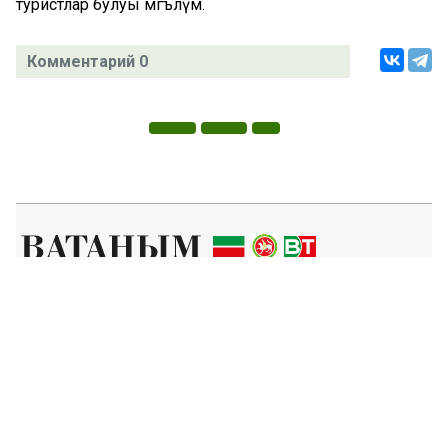
туристлар булуы мәгълүм.
Комментарий 0
Татар телендә чыга торган иҗтимагый-сәяси газета.
Гамәлгә куючылар:
ТАТАРСТАН РЕСПУБЛИКАСЫ МИНИСТРЛАР КАБИНЕТЫ АППАРАТЫ,
ТАТАРСТАН РЕСПУБЛИКАСЫ ДӘҮЛӘТ СОВЕТЫ АППАРАТЫ.
Баш мөхәррир ФАЗУЛЛИН ИЛНАЗ ФАИС УЛЫ.
Газета Элемтә, мәгълүмати технологияләр һәм массакүләм
коммуникацияләр өлкәсендә күзәтчелек буенча федераль хезмәтенең
Татарстан Республикасы буенча идарәсендә теркәлгән. Теркәлү