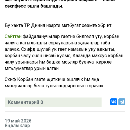
сәхифәсе эшли башлады.
Бу хакта ТР Диния нәзарәте матбугат хезмәте хәбәр итә.
Сайттан
файдаланучылар гаетне билгеләп үтү, корбан
чалуга кагылышлы сорауларына җаваплар таба
алачак. Сәхифәдә шулай ук гает намазын уку вакыты,
корбан чалу өчен нисаб күләме, Казанда махсус корбан
чалу урыннары һәм башка мәсьәләләр буенча кирәкле
мәгълүматлар урын алган.
Сәхифә Корбан гаете җиткәнче эшләячәк һәм яңа
материаллар белән тулыландырылып торачак.
Комментарий 0
19 май 2026
Яңалыклар