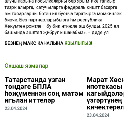
алучыларына посылкаларны бер ярым-ике тапкыр
тизрәк алырга, ә сатучыларга федераль киштәгә басарга
һәм товарларны бөтен ил буенча таратырга мөмкинлек
бирәчәк. Без партнерларыбызга һәм республика
Хөкүмәтенә рәхмәтле – бу бик нәтиҗәле эш булды. 2025 ел
башында эшләтеп җибәрүгә ышанабыз», – диде ул.
БЕЗНЕҢ МАКС КАНАЛЫНА
ЯЗЫЛЫГЫЗ
!
Охшаш язмалар
Татарстанда узган
Марат Хөсну
төндәге БПЛА
ипотекасы
һөҗүменнән соң матәм
кагыйдәләр
игълан иттеләр
үзгәртүнең н
кичектерел
23.04.2024
23.04.2024