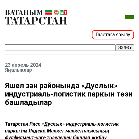
Газетага язылу
ЭЗЛӘҮ
23 апрель 2024
Яңалыклар
Яшел Үзән районында «Дуслык»
индустриаль-логистик паркын төзи
башладылар
Татарстан Рәисе «Дуслык» индустриаль-логистик
паркы һәм Яндекс.Маркет маркетплейсының
фулфилмент-үзәге төзелешен башлап җибәрү