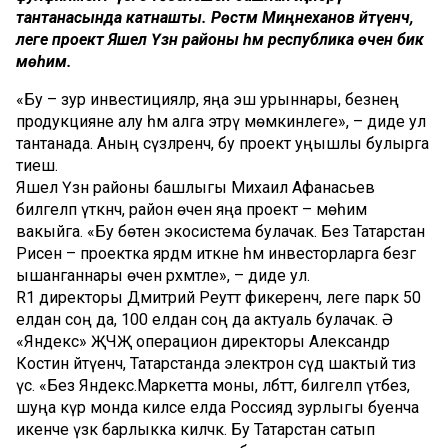
тантанасында катнашты. Рөстәм Миңнеханов әйтүенчә,
әлеге проект Яшел Үзән районы һәм республика өчен бик
мөһим.
«Бу – зур инвестицияләр, яңа эш урыннары, безнең
продукцияне алу һәм алга этәрү мөмкинлеге», – диде ул
тантанада. Аның сүзләренчә, бу проект уңышлы булырга
тиеш.
Яшел Үзән районы башлыгы Михаил Афанасьев
билгеләп үткәнчә, район өчен яңа проект – мөһим
вакыйга. «Бу бөтен экосистема булачак. Без Татарстан
Рәисенә – проектка ярдәм иткәне һәм инвесторларга безгә
ышанганнары өчен рәхмәтле», – диде ул.
R1 директоры Дмитрий Реутт фикеренчә, әлеге парк 50
елдан соң да, 100 елдан соң да актуаль булачак. Ә
«Яндекс» ҖЧҖ операцион директоры Александр
Костин әйтүенчә, Татарстанда электрон сәүдә шактый тиз
үсә. «Без Яндекс.Маркетта моны, әлбәттә, билгеләп үтәбез,
шуңа күрә монда киләсе елда Россиядә зурлыгы буенча
икенче үзәк барлыкка киләчәк. Бу Татарстан сатып