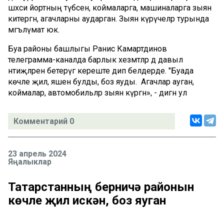
шәхси йортның түбәсенә, коймаларга, машиналарга зыян
китергән, агачларны аударган. Зыян күрүчеләр турында
мәгълүмат юк.
Буа районы башлыгы Ранис Камартдинов
телеграмма-каналда барлык хезмәтләр дә давыл
нәтиҗәләрен бетерүгә кереште дип белдерде. "Буада
көчле җил, яшен булды, боз яуды. Агачлар ауган,
коймалар, автомобильләр зыян күргән», - дигән ул
Комментарий 0
23 апрель 2024
Яңалыклар
Татарстанның берничә районын
көчле җил искән, боз яуган