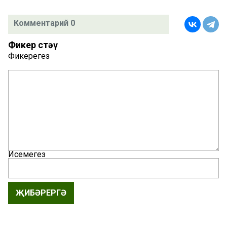
Комментарий 0
Фикер өстәү
Фикерегез
Исемегез
ҖИБӘРЕРГӘ