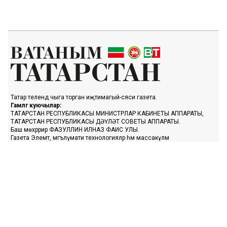
Татар телендә чыга торган иҗтимагый-сәяси газета.
Гамәлгә куючылар:
ТАТАРСТАН РЕСПУБЛИКАСЫ МИНИСТРЛАР КАБИНЕТЫ АППАРАТЫ,
ТАТАРСТАН РЕСПУБЛИКАСЫ ДӘҮЛӘТ СОВЕТЫ АППАРАТЫ.
Баш мөхәррир ФАЗУЛЛИН ИЛНАЗ ФАИС УЛЫ.
Газета Элемтә, мәгълүмати технологияләр һәм массакүләм
коммуникацияләр өлкәсендә күзәтчелек буенча федераль хезмәтенең
Татарстан Республикасы буенча идарәсендә теркәлгән. Теркәлү
таныклыгы: ПИ № ТУ16-01758, 23.08.2023.
«Ватаным Татарстан» газетасы сайтыннан материалларны
файдаланган очракта гиперссылка күрсәтү мәҗбүри.
Әлеге ресурста 16+ категорияләренә кергән мәгълүмат булырга
мөмкин.
Без cookie-файллар кулланабыз. «Ватаным Татарстан» сайтына
кергәндә сез әлеге белдерүгә, шәхси мәгълүматларны эшкәртүгә, Шәхси
мәгълүматлар турындагы сәясәткә һәм Конфиденциальлек сәясәте нигезендә