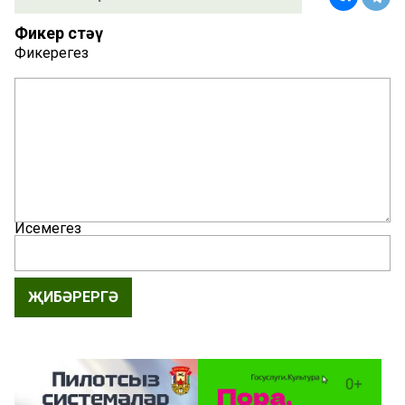
Фикер өстәү
Фикерегез
Исемегез
ҖИБӘРЕРГӘ