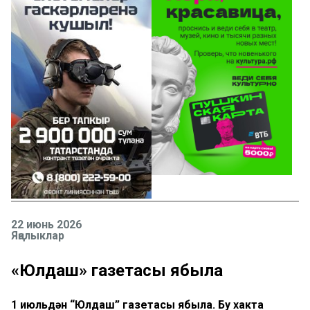
22 июнь 2026
Яңалыклар
«Юлдаш» газетасы ябыла
1 июльдән “Юлдаш” газетасы ябыла. Бу хакта