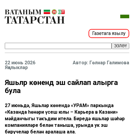
Газетага язылу
ЭЗЛӘҮ
22 июнь 2026
Гөлнар Галимова
Яңалыклар
Яшьләр көнендә эш сайлап алырга
була
27 июньдә, Яшьләр көнендә «УРАМ» паркында
«Казанда һөнәри үсеш юлы – Карьера в Казани»
мәйданчыгы тәкъдим ителә. Биредә яшьләр шәһәр
компанияләре белән таныша, урында ук эш
бирүчеләр белән аралаша ала.