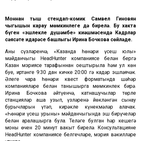
Моннан тыш стендап-комик Самвел Гиновян
чыгышын карау мөмкинлеге дә бирелә. Бу хакта
бүген «эшлекле дүшәмбе» киңәшмәсендә Кадрлар
сәясәте идарәсе башлыгы Ирина Бочкова сөйләде.
Аның сүзләренчә, «Казанда һөнәри үсеш юлы»
мәйданчыгы HeadHunter компаниясе белән бергә
Казан мэриясе тарафыннан оештырыла һәм ул көн
буе, иртәнге 9:30 дан кичке 20:00 гә кадәр эшләячәк.
Әлеге чара һөнәри квест форматында шәһәр
компанияләре белән танышырга мөмкинлек бирә.
Ирина Бочкова әйтүенчә, катнашучылар төрле
станцияләр аша узып, үзләренә йөкләнгән сынау
бурычларын үтәп, кирәкле күнекмәләр алачак.
«Һөнәри үсеш урыны» мәйданчыгында эш бирүчеләр
белән аралашырга була. Теләге булган һәр кешегә
моның өчен 20 минут вакыт бирелә. Консультацияне
HeadHunter компаниясе белгечләре, мэрия вәкилләре