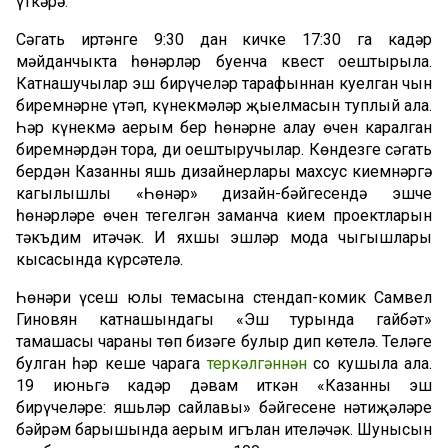
үткәрә.
Сәгать иртәнге 9:30 дан кичке 17:30 га кадәр
мәйданчыкта һөнәрләр буенча квест оештырыла.
Катнашучылар эш бирүчеләр тарафыннан куелган чын
биремнәрне үтәп, күнекмәләр җыелмасын туплый ала.
Һәр күнекмә аерым бер һөнәрне аңлау өчен каралган
биремнәрдән тора, ди оештыручылар. Көндезге сәгать
бердән Казанның яшь дизайнерлары махсус киемнәргә
кагылышлы «Һөнәр» дизайн-бәйгесендә эшче
һөнәрләре өчен тегелгән заманча кием проектларын
тәкъдим итәчәк. Иң яхшы эшләр мода чыгышлары
кысасында күрсәтелә.
Һөнәри үсеш юлы темасына стендап-комик Самвел
Гиновян катнашындагы «Эш турында гайбәт»
тамашасы чараның төп бизәге булыр дип көтелә. Теләге
булган һәр кеше чарага
теркәлгәннән
соң кушыла ала.
19 июньгә кадәр дәвам иткән «Казанның эш
бирүчеләре: яшьләр сайлавы» бәйгесенең нәтиҗәләре
бәйрәм барышында аерым игълан ителәчәк. Шунысын