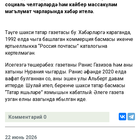
социаль челтәрләрдә һәм кайбер массакүләм
мәгълүмат чарларында хәбәр ителә.
Тәүге шәхси татар газетасы бу. Хәбәрләргә караганда,
1992 елда чыга башлаган коммерция басмасы икенче
яртыеллыкка “Россия почтасы” каталогына
кертелмәгән.
Исегезгә төшерәбез: газетаны Ранис Газизов һәм аның
хатыны Нурания чыгарды. Ранис әфәнде 2020 елда
вафат булганнан соң, аның эшен улы Альберт дәвам
иттерде. Шулай итеп, беренче шәхси татар басмасы
“Татар яшьләре” язмышын кабатлый. Әлеге газета
узган елның азагында ябылган иде.
Комментарий 0
22 июнь 2026