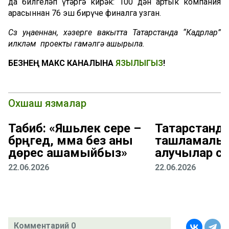
да билгеләп үтәргә кирәк: 100 дән артык компания
арасыннан 76 эш бирүче финалга узган.
Сүз уңаеннан, хәзерге вакытта Татарстанда “Кадрлар”
илкүләм проекты гамәлгә ашырыла.
БЕЗНЕҢ МАКС КАНАЛЫНА
ЯЗЫЛЫГЫЗ
!
Охшаш язмалар
Табиб: «Яшьлек сере –
Татарстанд
бәрәңгедә, әмма без аны
ташламалы 
дөрес ашамыйбыз»
алучылар са
22.06.2026
22.06.2026
Комментарий 0