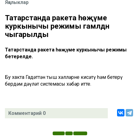
Яңалыклар
Татарстанда ракета һөҗүме
куркынычы режимы гамәлдән
чыгарылды
Татарстанда ракета һөҗүме куркынычы режимы
бетерелде.
Бу хакта Гадәттән тыш хәлләрне кисәтү һәм бетерү
бердәм дәүләт системасы хәбәр итте.
Комментарий 0