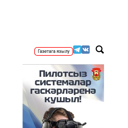
Газетага язылу