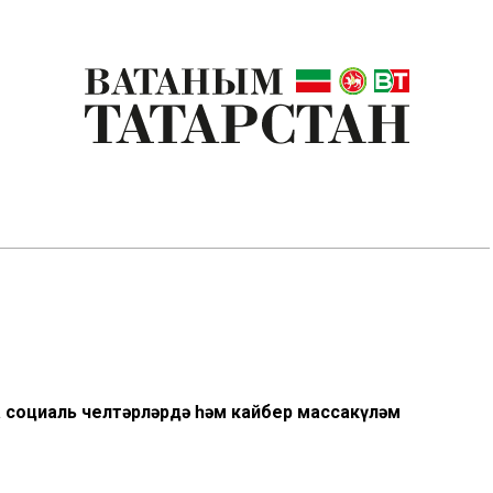
 социаль челтәрләрдә һәм кайбер массакүләм