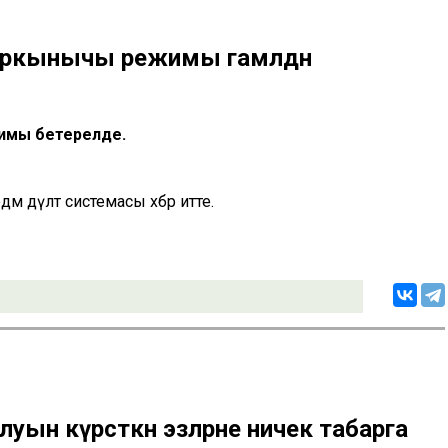
уркынычы режимы гамәлдән
имы бетерелде.
дәм дәүләт системасы хәбәр итте.
уын күрсәткән эзләрне ничек табарга