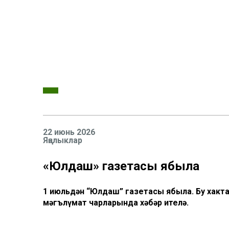
22 июнь 2026
Яңалыклар
«Юлдаш» газетасы ябыла
1 июльдән “Юлдаш” газетасы ябыла. Бу хакта
мәгълүмат чарларында хәбәр ителә.