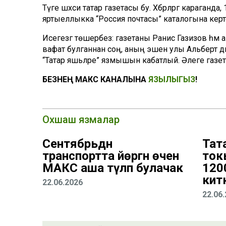
Тәүге шәхси татар газетасы бу. Хәбәрләргә караг
яртыеллыкка “Россия почтасы” каталогына керте
Исегезгә төшерәбез: газетаны Ранис Газизов һәм
вафат булганнан соң, аның эшен улы Альберт дә
“Татар яшьләре” язмышын кабатлый. Әлеге газет
БЕЗНЕҢ МАКС КАНАЛЫНА
ЯЗЫЛЫГЫЗ
!
Охшаш язмалар
Сентябрьдән
Тат
транспортта йөргән өчен
ток
МАКС аша түләп булачак
120
китк
22.06.2026
22.06