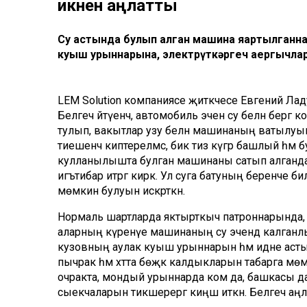
икәнен аңлатты
Су астында булып алган машина яңартылганнан
куыш урыннарына, электрүткәргеч аергычлары
LEM Solution компаниясе җитәкчесе Евгений Ладушки
Белгеч әйтүенчә, автомобиль эченә су белән бергә 
тулып, вакытлар узу белән машинаның ватылуына
тиешенчә киптерелмәсә, бик тиз күгәрә башлый һәм 
кулланылышта булган машинаны сатып алганд
игътибар итәргә кирәк. Ул суга батуның беренче 
мөмкин булуын искәрткән.
Нормаль шартларда яктырткыч патроннарында, ко
аларның күренүе машинаның су эчендә калганлы
кузовның аулак куыш урыннарын һәм идәне астын 
пычрак һәм хәтта бөҗәк калдыкларын табарга мөм
очракта, мондый урыннарда ком да, башкасы да 
сыекчаларын тикшерергә киңәш иткән. Белгеч аң