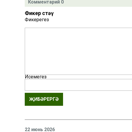
Комментарий 0
Фикер өстәү
Фикерегез
Исемегез
ҖИБӘРЕРГӘ
22 июнь 2026