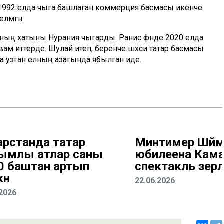
анда, 1992 елда чыга башлаган коммерция басмасы икенче
лмәгән.
 аның хатыны Нурания чыгарды. Ранис әфәнде 2020 елда
вам иттерде. Шулай итеп, беренче шәхси татар басмасы
а узган елның азагында ябылган иде.
арстанда татар
Минтимер Шәй
ымлы атлар саны
юбилеена Кама
0 баштан артып
спектакль әзер
ән
22.06.2026
.2026