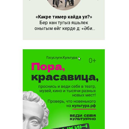
«Кәкре тимер кайда ул?»
Бер көн тугыз яшьлек
оныгым өйгә керде дә: «Әби,
безнең кәкре тимер кайда
ул?» – дип сорады.