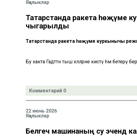
Яңалыклар
Татарстанда ракета һөҗүме к
чыгарылды
Татарстанда ракета һөҗүме куркынычы реж
Бу хакта Гадәттән тыш хәлләрне кисәтү һәм бетерү бер
Комментарий 0
22 июнь 2026
Яңалыклар
Белгеч машинаның су эчендә кал