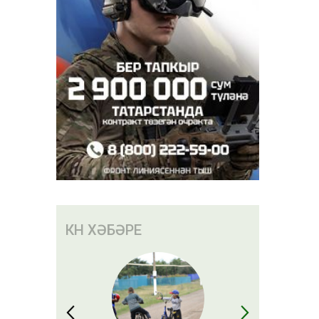
миевның
л театры
КӨН ХӘБӘРЕ
ли