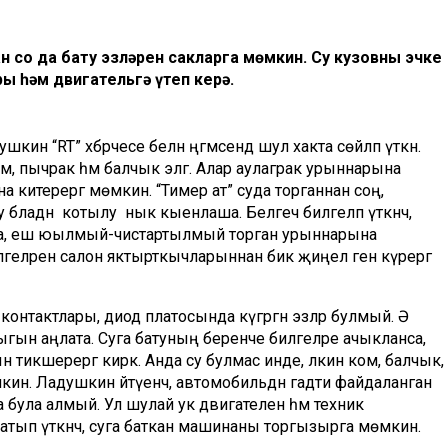
 соң да бату эзләрен сакларга мөмкин. Су кузовның эчке
 һәм двигательгә үтеп керә.
н “RT” хәбәрчесе белән әңгәмәсендә шул хакта сөйләп үткән.
ком, пычрак һәм балчык эләгә. Алар аулаграк урыннарына
 китерергә мөмкин. “Тимер ат” суда торганнан соң,
бу бәладән котылу нык кыенлаша. Белгеч билгеләп үткәнчә,
а, еш юылмый-чистартылмый торган урыннарына
билгеләрен салон яктырткычларыннан бик җиңел генә күрергә
нтактлары, диод платосында күгәргән эзләр булмый. Ә
гын аңлата. Суга батуның беренче билгеләре ачыкланса,
тикшерергә кирәк. Анда су булмас инде, ләкин ком, балчык,
кин. Ладушкин әйтүенчә, автомобильдән гадәти файдаланган
була алмый. Ул шулай ук двигателен һәм техник
латып үткәнчә, суга баткан машинаны торгызырга мөмкин.