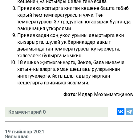
кешенең үз ихтыяры белән генә ясала.
Прививка ясатырга килгән кешене башта табиб
карый һәм температурасын үлчи. Тән
температурасы 37 градустан югарырак булганда,
вакцинация үткәрелми.
Прививкадан соң укол урыны авыртырга яки
кызарырга, шулай ук берникадәр вакыт
дәвамында тән температурасы күтәрелергә,
хәлсезлек булырга мөмкин.
18 яшькә җитмәгәннәргә, йөкле, бала имезүче
хатын-кызларга, яман шеш авыруларыннан
интегүчеләргә, йогышлы авыру иярткән
кешеләргә прививка ясалмый.
Фото:
Илдар Мөхәммәтҗанов
Комментарий 0
19 гыйнвар 2021
Яңалыклар