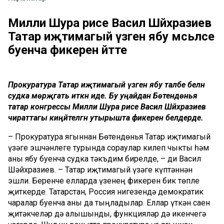
Милли Шура рәисе Васил Шәйхразиев
Татар иҗтимагый үзәген ябу мәсьәләсе
буенча фикерен әйтте
Прокуратура Татар иҗтимагый үзәген ябу таләбе белән
судка мөрәҗәгать иткән иде. Бу уңайдан Бөтендөнья
татар конгрессы Милли Шура рәисе Васил Шәйхразиев
чираттагы киңәйтелгән утырышта фикерен белдерде.
– Прокуратура ягыннан Бөтендөнья Татар иҗтимагый
үзәге эшчәнлеге турында сораулар килеп чыкты һәм
аны ябу буенча судка тәкъдим бирелде, – ди Васил
Шәйхразиев. – Татар иҗтимагый үзәге күптәннән
эшли. Беренче елларда үзенең фикерен бик төпле
җиткерде. Татарстан, Россия нигезендә демократик
чаралар буенча аны да тыңладылар. Еллар үткән саен
җитәкчеләр дә алышынды, функцияләр дә икенчегә