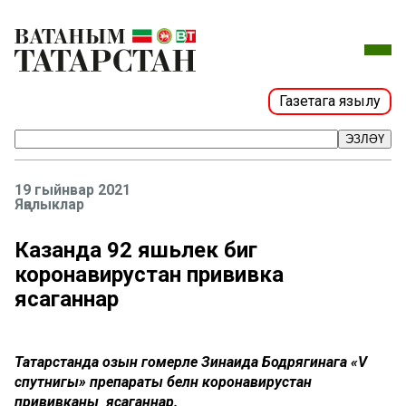
Газетага язылу
ЭЗЛӘҮ
19 гыйнвар 2021
Яңалыклар
Казанда 92 яшьлек әбигә
коронавирустан прививка
ясаганнар
Татарстанда озын гомерле Зинаида Бодрягинага «V
спутнигы» препараты белән коронавирустан
прививканы ясаганнар.