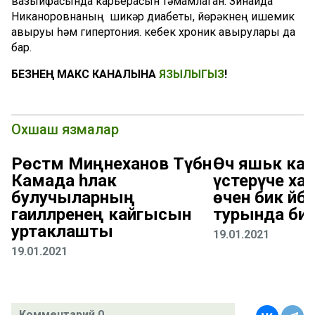
вазыйфасында карьерасын тәмамлаган. Зинаида
Никаноровнаның шикәр диабеты, йөрәкнең ишемик
авыруы һәм гипертония. кебек хроник авырулары да
бар.
БЕЗНЕҢ МАКС КАНАЛЫНА
ЯЗЫЛЫГЫЗ
!
Охшаш язмалар
Рөстәм Миңнеханов Түбән
Өч яшькә кад
Камада һәлак
үстерүче ха
булучыларның
өчен бик әйб
гаиләләренең кайгысын
турында би
уртаклашты
19.01.2021
19.01.2021
Комментарий 0