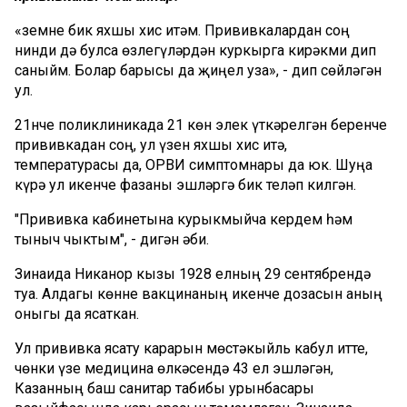
«Үземне бик яхшы хис итәм. Прививкалардан соң
нинди дә булса өзлегүләрдән куркырга кирәкми дип
саныйм. Болар барысы да җиңел уза», - дип сөйләгән
ул.
21нче поликлиникада 21 көн элек үткәрелгән беренче
прививкадан соң, ул үзен яхшы хис итә,
температурасы да, ОРВИ симптомнары да юк. Шуңа
күрә ул икенче фазаны эшләргә бик теләп килгән.
"Прививка кабинетына курыкмыйча кердем һәм
тыныч чыктым", - дигән әби.
Зинаида Никанор кызы 1928 елның 29 сентябрендә
туа. Алдагы көнне вакцинаның икенче дозасын аның
оныгы да ясаткан.
Ул прививка ясату карарын мөстәкыйль кабул итте,
чөнки үзе медицина өлкәсендә 43 ел эшләгән,
Казанның баш санитар табибы урынбасары