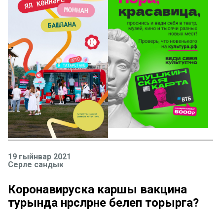
19 гыйнвар 2021
Серле сандык
Коронавируска каршы вакцина
турында нәрсәләрне белеп торырга?