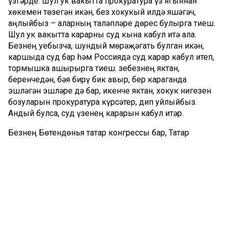
үзгәрде. Шул ук вакытта прокуратура үз ягыннан
хөкемен төзегән икән, без хокукый илдә яшәгәч,
аңлыйбыз – аларның таләпләре дөрес булырга тиеш.
Шул ук вакытта карарны суд кына кабул итә ала.
Безнең уебызча, шундый мөрәҗәгать булган икән,
каршыда суд бар һәм Россиядә суд карар кабул итеп,
тормышка ашырырга тиеш. Үзебезнең яктан,
беренчедән, бәя бирү бик авыр, бер караганда
эшләгән эшләре дә бар, икенче яктан, хокук нигезен
бозуларын прокуратура күрсәтер, дип уйлыйбыз.
Андый булса, суд үзенең карарын кабул итәр.
Безнең Бөтендөнья татар конгрессы бар, Татар
иҗтимагый үзәге бар. Без бер-беребез белән юлларда
татар эшләре буенча очрашсак та, функцияләребез
төрле. Һәрвакыт үзебезнең устав нигезендә, халык
өчен ныклап эшлибез. Шул ук вакытта һәрбер
оешманың татар халкы нигезендә эшләве, телен,
динен, гореф-гадәтләрен саклавы – төп бурыч. Шуңа
күрә аларның хаталары булу-булмавын суд әйтер,
ләкин шул ук вакытта без Бөтендөнья татар