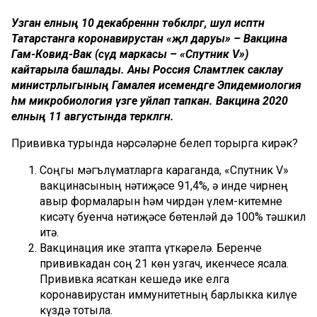
Узган елның 10 декабреннән төбәкләргә, шул исәптән
Татарстанга коронавирустан «әҗәл даруы» – Вакцина
Гам-Ковид-Вак (сәүдә маркасы – «Спутник V»)
кайтарыла башлады. Аны Россия Сәламәтлек саклау
министрлыгының Гамалея исемендәге Эпидемиология
һәм микробиология үзәге уйлап тапкан. Вакцина 2020
елның 11 августында теркәлгән.
Прививка турында нәрсәләрне белеп торырга кирәк?
Соңгы мәгълүматларга караганда, «Спутник V»
вакцинасының нәтиҗәсе 91,4%, ә инде чирнең
авыр формаларын һәм чирдән үлем-китемне
кисәтү буенча нәтиҗәсе бөтенләй дә 100% тәшкил
итә.
Вакцинация ике этапта үткәрелә. Беренче
прививкадан соң 21 көн узгач, икенчесе ясала.
Прививка ясаткан кешедә ике елга
коронавирустан иммунитетның барлыкка килүе
күздә тотыла.