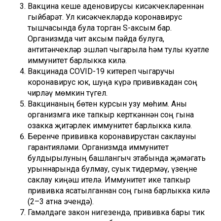
Вакцина кеше аденовирусы кисәкчекләреннән
гыйбарәт. Ул кисәкчекләрдә коронавирус
тышчасында була торган S-аксым бар.
Организмда чит аксым пәйда булуга,
антитәнчекләр эшләп чыгарыла һәм тулы куәтле
иммунитет барлыкка килә.
Вакцинада COVID-19 китереп чыгаручы
коронавирус юк, шуңа күрә прививкадан соң
чирләү мөмкин түгел.
Вакцинаның бөтен курсын узу мөһим. Аны
организмга ике тапкыр керткәннән соң гына
озакка җитәрлек иммунитет барлыкка килә.
Беренче прививка коронавирустан саклауны
гарантияләми. Организмда иммунитет
булдырылуның башлангыч этабында җәмәгать
урыннарында булмау, суык тидермәү, үзеңне
саклау киңәш ителә. Иммунитет ике тапкыр
прививка ясатылганнан соң гына барлыкка килә
(2–3 атна эчендә).
Гамәлдәге закон нигезендә, прививка бары тик