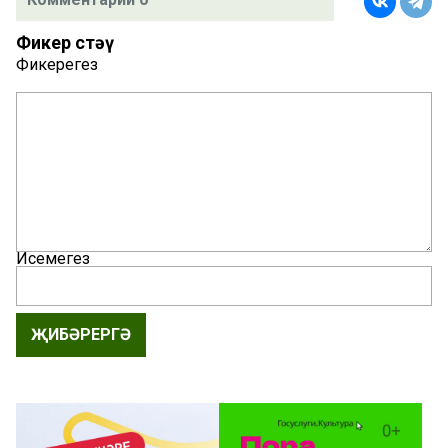
Фикер өстәү
Фикерегез
Исемегез
ҖИБӘРЕРГӘ