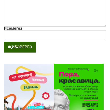
Исемегез
ҖИБӘРЕРГӘ