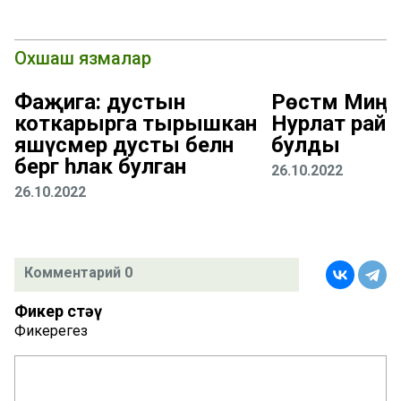
Охшаш язмалар
Фаҗига: дустын
Рөстәм Миңн
коткарырга тырышкан
Нурлат рай
яшүсмер дусты белән
булды
бергә һәлак булган
26.10.2022
26.10.2022
Комментарий 0
Фикер өстәү
Фикерегез