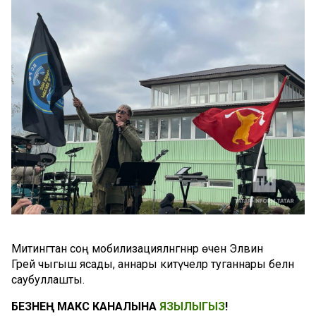
Митингтан соң мобилизацияләнгәннәр өчен Элвин
Грей чыгыш ясады, аннары китүчеләр туганнары белән
саубуллашты.
БЕЗНЕҢ МАКС КАНАЛЫНА
ЯЗЫЛЫГЫЗ
!