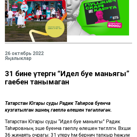
26 октябрь 2022
Яңалыклар
31 әбине үтергән “Идел буе маньягы”
гаебен танымаган
Татарстан Югары суды Радик Таһиров буенча
кузгатылган эшнең гаепләү өлешен төгәлләгән.
Татарстан Югары суды “Идел буе маньягы” Радик
Таһировның эше буенча гаепләү өлешен төгәлләгән. Вәхши
36 җинаять очрагы: 31 үтерү һәм берничә тапкыр һөҗүм