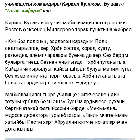
училищесы командиры Кирилл Кулаков.
Бу хакта
"Татар-информ"
яза.
Кирилл Кулаков әйтүенчә, мобилизацияләнгәннәр полкы
Ростов өлкәсенең Миллерово торак пунктына җибәрелә.
«Кичә без полкның әзерлеген карадык. Полк
оештырылган, әзер. Хәрби состав, корал, күзәтү,
разведка, элемтә чаралары буенча да әзер. Сез бердәм
булырга тиеш. Сезнең яныгызда – хәрби туганыгыз.
Кайдан чакырылуы, кайсы шәһәрдән булуы мөһим түгел.
Сез хәзер иңне-иңгә терәп торасыз. Хәрби туганыгызга
һәрвакыт ярдәм итәргә тиешсез», – диде ул.
Мобилизацияләнгәннәргә училище җитәкчесенең дин
тотучы хәрбиләр белән эшләү буенча ярдәмчесе, рухани
Сергий атакай фатыйхасын бирде. «Мөхәммәдия»
мәдрәсәсе директоры урынбасары, «Гаилә» мәчете-имам
хатыйбы Рөстәм хәзрәт Хәйруллин китүче ир-атлар өчен
дога кылды.