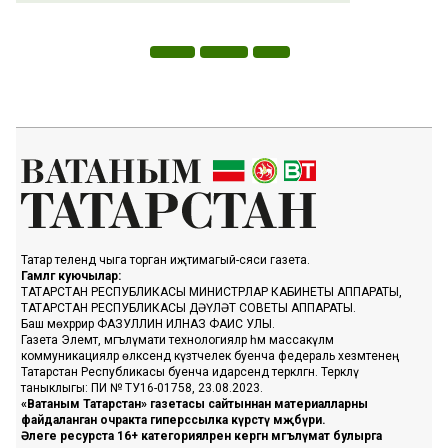
Татар телендә чыга торган иҗтимагый-сәяси газета.
Гамәлгә куючылар:
ТАТАРСТАН РЕСПУБЛИКАСЫ МИНИСТРЛАР КАБИНЕТЫ АППАРАТЫ,
ТАТАРСТАН РЕСПУБЛИКАСЫ ДӘҮЛӘТ СОВЕТЫ АППАРАТЫ.
Баш мөхәррир ФАЗУЛЛИН ИЛНАЗ ФАИС УЛЫ.
Газета Элемтә, мәгълүмати технологияләр һәм массакүләм
коммуникацияләр өлкәсендә күзәтчелек буенча федераль хезмәтенең
Татарстан Республикасы буенча идарәсендә теркәлгән. Теркәлү
таныклыгы: ПИ № ТУ16-01758, 23.08.2023.
«Ватаным Татарстан» газетасы сайтыннан материалларны
файдаланган очракта гиперссылка күрсәтү мәҗбүри.
Әлеге ресурста 16+ категорияләренә кергән мәгълүмат булырга