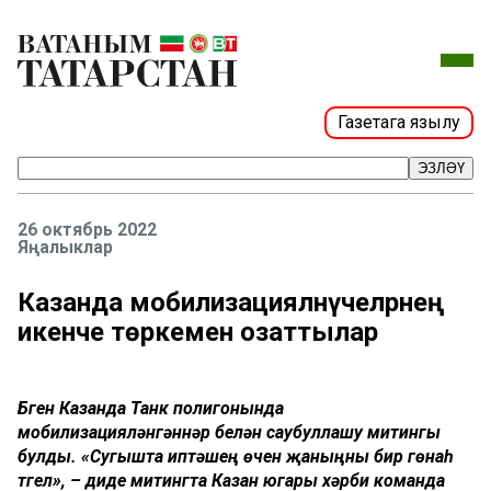
Газетага язылу
ЭЗЛӘҮ
26 октябрь 2022
Яңалыклар
Казанда мобилизацияләнүчеләрнең
икенче төркемен озаттылар
Бүген Казанда Танк полигонында
мобилизацияләнгәннәр белән саубуллашу митингы
булды. «Сугышта иптәшең өчен җаныңны бирү гөнаһ
түгел», – диде митингта Казан югары хәрби команда