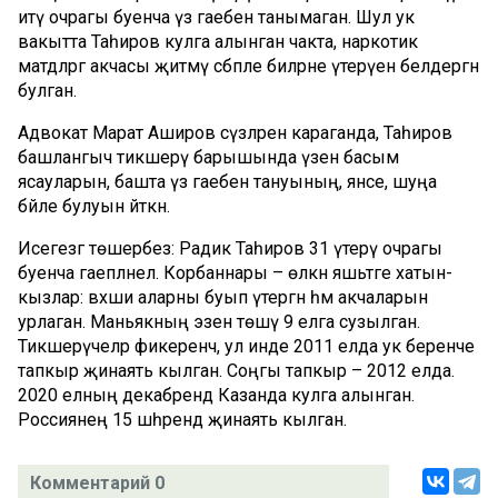
итү очрагы буенча үз гаебен танымаган. Шул ук
вакытта Таһиров кулга алынган чакта, наркотик
матдәләргә акчасы җитмәү сәбәпле әбиләрне үтерүен белдергән
булган.
Адвокат Марат Аширов сүзләренә караганда, Таһиров
башлангыч тикшерү барышында үзенә басым
ясауларын, башта үз гаебен тануының, янәсе, шуңа
бәйле булуын әйткән.
Исегезгә төшерәбез: Радик Таһиров 31 үтерү очрагы
буенча гаепләнелә. Корбаннары – өлкән яшьтәге хатын-
кызлар: вәхши аларны буып үтергән һәм акчаларын
урлаган. Маньякның эзенә төшү 9 елга сузылган.
Тикшерүчеләр фикеренчә, ул инде 2011 елда ук беренче
тапкыр җинаять кылган. Соңгы тапкыр – 2012 елда.
2020 елның декабрендә Казанда кулга алынган.
Россиянең 15 шәһәрендә җинаять кылган.
Комментарий 0