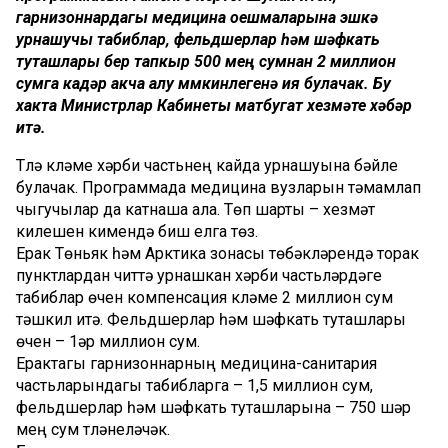
гарнизоннардагы медицина оешмаларына эшкә
урнашучы табиблар, фельдшерлар һәм шәфкать
туташлары бер тапкыр 500 мең сумнан 2 миллион
сумга кадәр акча алу мөмкинлегенә ия булачак. Бу
хакта Министрлар Кабинеты матбугат хезмәте хәбәр
итә.
Түләү күләме хәрби частьнең кайда урнашуына бәйле
булачак. Программада медицина вузларын тәмамлап
чыгучылар да катнаша ала. Төп шарты – хезмәт
килешүен кимендә биш елга төзү.
Ерак Төньяк һәм Арктика зонасы төбәкләрендә торак
пунктлардан читтә урнашкан хәрби частьләрдәге
табиблар өчен компенсация күләме 2 миллион сум
тәшкил итә. Фельдшерлар һәм шәфкать туташлары
өчен – 1әр миллион сум.
Ерактагы гарнизоннарның медицина-санитария
частьларындагы табибларга – 1,5 миллион сум,
фельдшерлар һәм шәфкать туташларына – 750 шәр
мең сум түләнеләчәк.