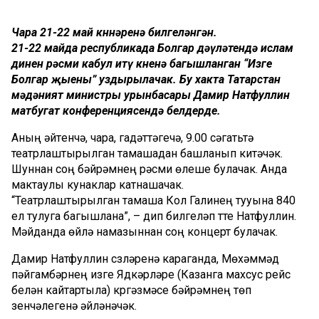
Чара 21-22 май көннәренә билгеләнгән.
21-22 майда республикада Болгар дәүләтендә ислам
динен рәсми кабул итү көненә багышланган “Изге
Болгар җыены” уздырылачак. Бу хакта Татарстан
мәдәният министры урынбасары Дамир Натфуллин
матбугат конференциясендә белдерде.
Аның әйтүенчә, чара, гадәттәгечә, 9.00 сәгатьтә
театрлаштырылган тамашадан башланып китәчәк.
Шуннан соң бәйрәмнең рәсми өлеше булачак. Анда
мактаулы кунаклар катнашачак.
“Театрлаштырылган тамаша Кол Галинең тууына 840
ел тулуга багышлана”, – дип билгеләп үтте Натфуллин.
Мәйданда өйлә намазыннан соң концерт булачак.
Дамир Натфуллин сүзләренә караганда, Мөхәммәд
пәйгамбәрнең изге Ядкәрләре (Казанга махсус рейс
белән кайтартыла) күргәзмәсе бәйрәмнең төп
үзенчәлегенә әйләнәчәк.