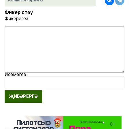
Фикер өстәү
Фикерегез
Исемегез
ҖИБӘРЕРГӘ