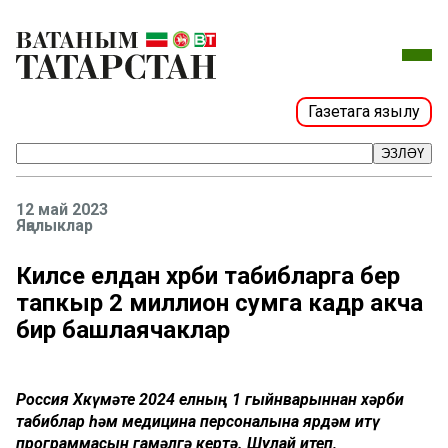
Газетага язылу
ЭЗЛӘҮ
12 май 2023
Яңалыклар
Киләсе елдан хәрби табибларга бер
тапкыр 2 миллион сумга кадәр акча
бирә башлаячаклар
Россия Хөкүмәте 2024 елның 1 гыйнварыннан хәрби
табиблар һәм медицина персоналына ярдәм итү
программасын гамәлгә кертә. Шулай итеп,