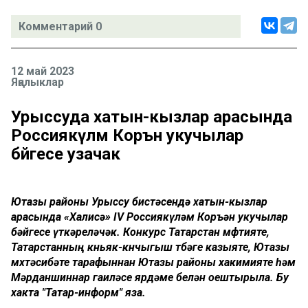
Комментарий 0
12 май 2023
Яңалыклар
Урыссуда хатын-кызлар арасында
Россиякүләм Коръән укучылар
бәйгесе узачак
Ютазы районы Урыссу бистәсендә хатын-кызлар
арасында «Халисә» IV Россиякүләм Коръән укучылар
бәйгесе үткәреләчәк. Конкурс Татарстан мөфтияте,
Татарстанның көньяк-көнчыгыш төбәге казыяте, Ютазы
мөхтәсибәте тарафыннан Ютазы районы хакимияте һәм
Мәрданшиннар гаиләсе ярдәме белән оештырыла. Бу
хакта "Татар-информ" яза.