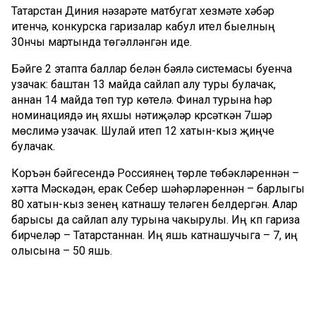
Татарстан Диния нәзарәте матбугат хезмәте хәбәр
итүенчә, конкурска гаризалар кабул ителү быелның
30нчы мартында төгәлләнгән иде.
Бәйге 2 этапта баллар белән бәяләү системасы буенча
узачак: баштан 13 майда сайлап алу туры булачак,
аннан 14 майда төп тур көтелә. Финал турына һәр
номинациядә иң яхшы нәтиҗәләр күрсәткән 7шәр
мөслимә узачак. Шулай итеп 12 хатын-кыз җиңүче
булачак.
Коръән бәйгесендә Россиянең төрле төбәкләреннән –
хәтта Мәскәүдән, ерак Себер шәһәрләреннән – барлыгы
80 хатын-кыз үзенең катнашу теләген белдергән. Алар
барысы да сайлап алу турына чакырулы. Иң күп гариза
бирүчеләр – Татарстаннан. Иң яшь катнашучыга – 7, иң
олысына – 50 яшь.
Комментарий 0