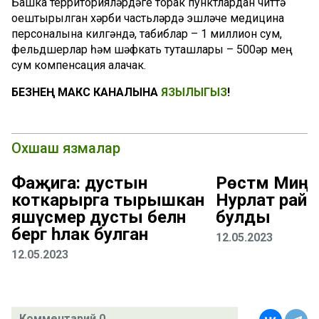
Башка территорияләрдәге торак пунктлардан читтә
оештырылган хәрби частьләрдә эшләүче медицина
персоналына килгәндә, табиблар – 1 миллион сум,
фельдшерлар һәм шәфкать туташлары – 500әр мең
сум компенсация алачак.
БЕЗНЕҢ МАКС КАНАЛЫНА
ЯЗЫЛЫГЫЗ
!
Охшаш язмалар
Фаҗига: дустын
Рөстәм Миңн
коткарырга тырышкан
Нурлат рай
яшүсмер дусты белән
булды
бергә һәлак булган
12.05.2023
12.05.2023
Комментарий 0