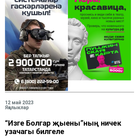
12 май 2023
Яңалыклар
“Изге Болгар җыены”ның ничек
узачагы билгеле