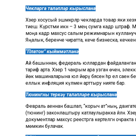
Чекларга таләпләр кырыслана
Хәзер хосусый эшмәкәрләр чекларда товар яки хезмә
тиеш. Күрсәтми икән – 3 мең сумга кадәр штраф. М
моңа кадәр махсус салым режимнарын кулланучы
Яңалык, беренче чиратта, кече бизнеска, кечкенә к
“Платон” кыйммәтләнә
Ай башыннан, федераль юллардан файдаланган 
тариф арта. Хәзер 1 чакрым ара узган өчен, элеккечә
йөк машиналарына юл йөрү бәясен һәр ел саен бер
еллык инфляция күләменә арттыру нияте бар.
Тюнингны теркәү таләпләре кырыслана
Февраль аеннан башлап, “корыч ат”ның, двигател
(тюнинг) законлаштыру катлаулыракка әйләнә. Хәзер
документлар махсус реестрга кертелгән очракта г
мөмкин булачак.