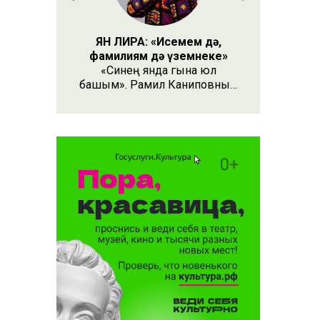
ЯН ЛИРА: «Исемем дә,
фамилиям дә үземнеке»
«Синең янда гына юл
башым». Рамил Каниповның
Ленар Шәех сүзләренә язган
әлеге җыры быел җәй иң
популяры булды. Башта
халык җырлаучының кем
булуын таный алмады, аның
тембры үзгә иде. Аннары
ясалма фәһем тарафыннан
башкарылуы ачыкланды.
Ничек кенә булмасын, җыр
күңелгә кереп урнашты,
колакта яңгырап торды.
Тиздән социаль челтәрләрдә
популяр җырның тагын бер
варианты барлыкка килде.