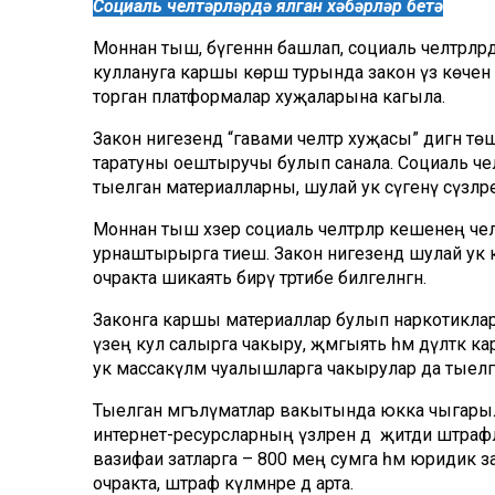
Социаль челтәрләрдә ялган хәбәрләр бетә
Моннан тыш, бүгеннән башлап, социаль челтәрләрдә 
куллануга каршы көрәш турында закон үз көченә к
торган платформалар хуҗаларына кагыла.
Закон нигезендә “гавами челтәр хуҗасы” дигән төше
таратуны оештыручы булып санала. Социаль чел
тыелган материалларны, шулай ук сүгенү сүзләре
Моннан тыш хәзер социаль челтәрләр кешенең челт
урнаштырырга тиеш. Закон нигезендә шулай ук 
очракта шикаять бирү тәртибе билгеләнгән.
Законга каршы материаллар булып наркотиклар ә
үзеңә кул салырга чакыру, җәмгыять һәм дәүләткә
ук массакүләм чуалышларга чакырулар да тыелга
Тыелган мәгълүматлар вакытында юкка чыгарылм
интернет-ресурсларның үзләренә дә җитди штрафла
вазифаи затларга – 800 мең сумга һәм юридик за
очракта, штраф күләмнәре дә арта.