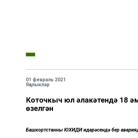
01 февраль 2021
Яңалыклар
Коточкыч юл һәлакәтендә 18 һә
өзелгән
Башкортстанның ЮХИДИ идарәсендә бер авариядә