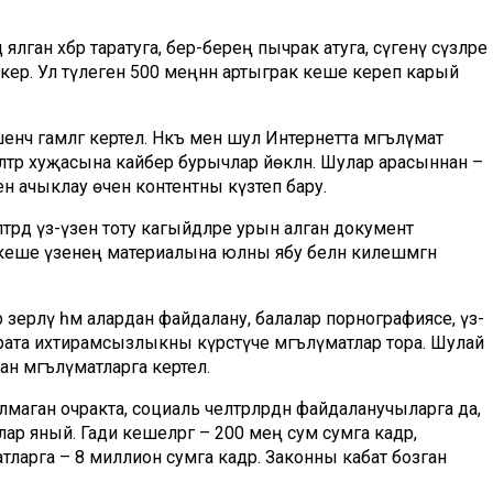
ялган хәбәр таратуга, бер-береңә пычрак атуга, сүгенү сүзләре
ерә. Ул тәүлегенә 500 меңнән артыграк кеше кереп карый
нчә гамәлгә кертелә. Нәкъ менә шул Интернетта мәгълүмат
тәр хуҗасына кайбер бурычлар йөкләнә. Шулар арасыннан –
н ачыклау өчен контентны күзәтеп бару.
әрдә үз-үзен тоту кагыйдәләре урын алган документ
кеше үзенең материалына юлны ябу белән килешмәгән
зерләү һәм алардан файдалану, балалар порнографиясе, үз-
 карата ихтирамсызлыкны күрсәтүче мәгълүматлар тора. Шулай
н мәгълүматларга кертелә.
аган очракта, социаль челтәрләрдән файдаланучыларга да,
р яный. Гади кешеләргә – 200 мең сум сумга кадәр,
тларга – 8 миллион сумга кадәр. Законны кабат бозган