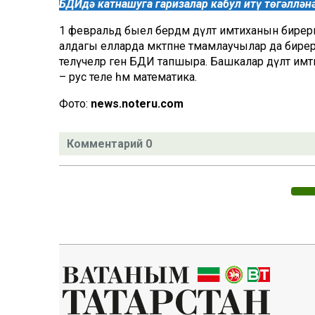
БДИдә катнашуга гаризалар кабул итү төгәллән
1 февральдә быел бердәм дәүләт имтиханын бирергә 
алдагы елларда мәктәпне тәмамлаучылар да бирергә
теләүчеләр генә БДИ тапшыра. Башкалар дәүләт имт
– рус теле һәм математика.
Фото:
news.noteru.com
Комментарий 0