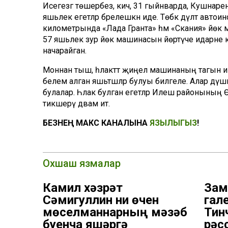
Исегезгә төшерәбез, кичә, 31 гыйнварда, Кушнарен
яшьлек егетләр бәрелешкән иде. Төбәк дәүләт авт
километрында «Лада Гранта» һәм «Скания» йөк 
57 яшьлек зур йөк машинасын йөртүче идарәне юга
начарайган.
Моннан тыш, һәлакәттә җиңел машинаның тагын и
белем алган яшьтәшләр булуы билгеле. Алар дүшә
булалар. Һәлак булган егетләр Илеш районының 
тикшерү дәвам итә.
БЕЗНЕҢ МАКС КАНАЛЫНА
ЯЗЫЛЫГЫЗ
!
Охшаш язмалар
Камил хәзрәт
Зам
Сәмигуллин ни өчен
гал
мөселманнарның мәзһәб
Тин
буенча яшәргә
рәс