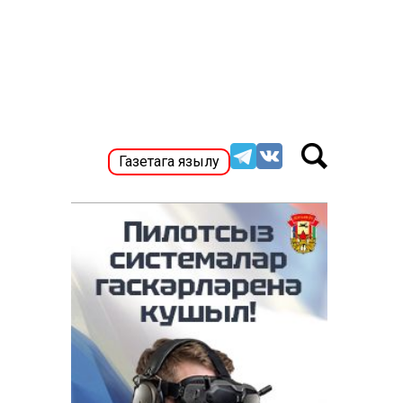
Газетага язылу