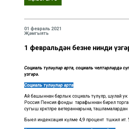
01 февраль 2021
Җәмгыять
1 февральдән безне нинди үзг
Социаль түләүләр арта, социаль челтәрләрдә сү
үзгәрә.
Социаль түләүләр арта
Ай башыннан барлык социаль түләүләр, шулай ук 
Россия Пенсия фонды тарафыннан бирелә торган 
сугыш хәрәкәтләре ветераннарына, ташламалардан
Быел индексация күләме 4,9 процент тәшкил итә. У