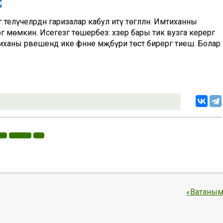
ә
теләүчеләрдән гаризалар кабул итү төгәлләнә. Имтиханны
 мөмкин. Исегезгә төшерәбез: хәзер бары тик вузга керергә
иханы рәвешендә ике фәнне мәҗбүри төстә бирергә тиеш. Болар
«Ватаным