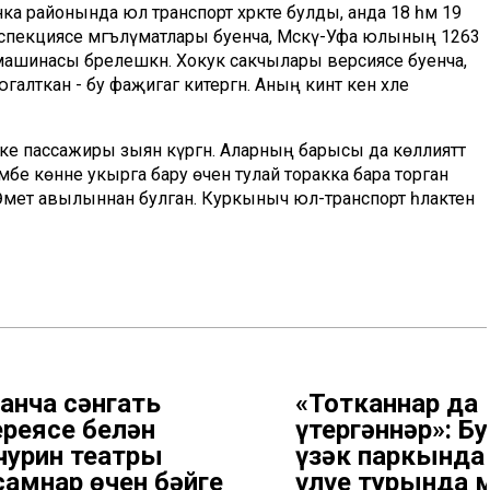
ка районында юл транспорт хәрәкәте булды, анда 18 һәм 19
оинспекциясе мәгълүматлары буенча, Мәскәү-Уфа юлының 1263
машинасы бәрелешкән. Хокук сакчылары версиясе буенча,
лткан - бу фаҗигагә китергән. Аның кинәт кенә хәле
ке пассажиры зыян күргән. Аларның барысы да көллияттә
мбе көнне укырга бару өчен тулай торакка бара торган
Өмет авылыннан булган. Куркыныч юл-транспорт һәлакәтен
анча сәнгать
«Тотканнар да
ереясе белән
үтергәннәр»: Б
чурин театры
үзәк паркында
самнар өчен бәйге
үлүе турында 