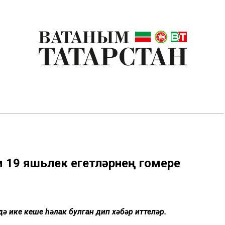
м 19 яшьлек егетләрнең гомере
 ике кеше һәлак булган дип хәбәр иттеләр.