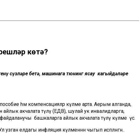
әрешләр көтә?
генү сүзләре бетә, машинага тюнинг ясау кагыйдәләре
пособие һәм компенсацияләр күләме арта. Аерым алганда,
айлык акчалата түләү (ЕДВ), шулай ук инвалидларга,
 файдаланучы башкаларга айлык акчалата түләү күләме үсә.
л узган елдагы инфляция күләменнән чыгып исәпләнгән..