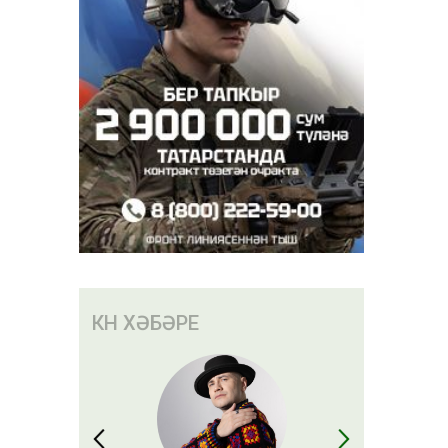
КӨН ХӘБӘРЕ
уаның
 этләрнең
мәгълүм