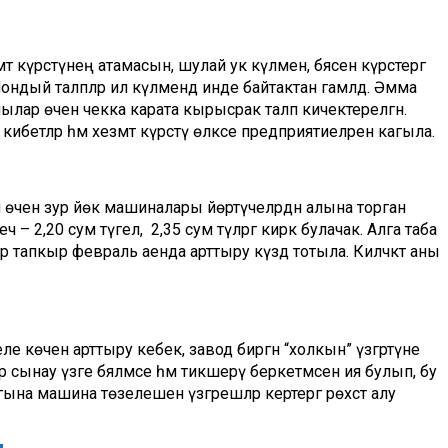
т күрсәтүнең атамасын, шулай ук күләмен, бәясен күрсәтергә
ондый таләпләр ил күләмендә инде байтактан гамәлдә. Әмма
лар өчен чекка карата кырысрак таләп кичектерелгән.
ибетләр һәм хезмәт күрсәтү өлкәсе предприятиеләренә кагыла.
өчен зур йөк машиналары йөртүчеләрдән алына торган
 – 2,20 сум түгел, ә 2,35 сум түләргә кирәк булачак. Алга таба
 тапкыр февраль аенда арттыру күздә тотыла. Киләчәктә аны
е көчен арттыру кебек, завод биргән “холкын” үзгәртүне
 сынау үзәге бәяләмәсе һәм тикшерү беркетмәсенә ия булып, бу
ына машина төзелешенә үзгәрешләр кертергә рөхсәт алу