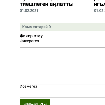
тиешлеген аңлатты
игъ
01.02.2021
01.02
Комментарий 0
Фикер өстәү
Фикерегез
Исемегез
ҖИБӘРЕРГӘ