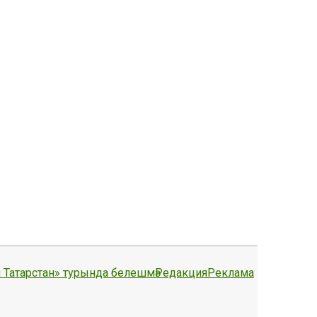
 Татарстан» турында белешмә
Редакция
Реклама