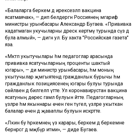
«Балаларга беркем дә ирексезләп вакцина
ясатмаячак», — дип белдергән Россиянең мәгариф
министры урынбасары Александр Бугаев. «Прививка
кадатмаган укучыларны дәрескә кертмәү турында сүз дә
була алмый», — дигән ул. Бу хакта "Российская газета"
яза.
«Мәктәп укытучылары һәм педагоглар арасында
прививка ясатучыларның проценты шактый
югары», — ди министр урынбасары, һәм моның
укытучылар җәмгыятендә гражданлык бурычы һәм
гражданлык позициясенең югары булуы турында
сөйләвен дә билгеләп үтте. Ул коронавирустан вакцина
ясатуның дөрес гамәл булуын әйтте. Педагогларның
үзләре һәм якыннары өчен генә түгел, үзләре укыткан
балалар өчен дә җаваплы булуын искәртте.
«Ләкин бу һәркемнең үз карары, беркем дә беркемне
бернәрсәгә дә мәҗбүр итми», — диде Бугаев.