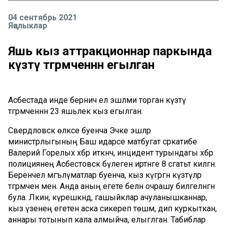
04 сентябрь 2021
Яңалыклар
Яшь кыз аттракционнар паркында
күзәтү тәгәрмәченнән егылган
Асбестада инде берничә ел эшләми торган күзәтү
тәгәрмәченнән 23 яшьлек кыз егылган.
Свердловск өлкәсе буенча Эчке эшләр
министрлыгының Баш идарәсе матбугат сәркатибе
Валерий Горелых хәбәр иткәнчә, инцидент турындагы хәбәр
полициянең Асбестовск бүлегенә иртәнге 8 сәгатьтә килгән.
Беренчел мәгълүматлар буенча, кыз күгәргән күзәтүләр
тәгәрмәченә менә. Анда аның егете белән очрашу билгеләнгән
була. Ләкин, күрешкәндә, гашыйклар ачуланышканнар,
кыз үзенең егетенә аска сикереп төшәм, дип куркыткан,
аннары тотынып кала алмыйча, елыглган. Табиблар