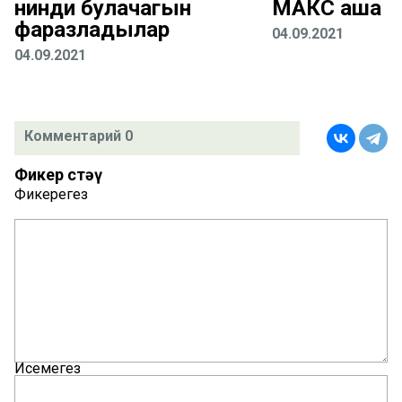
нинди булачагын
МАКС аша тү
фаразладылар
04.09.2021
04.09.2021
Комментарий 0
Фикер өстәү
Фикерегез
Исемегез