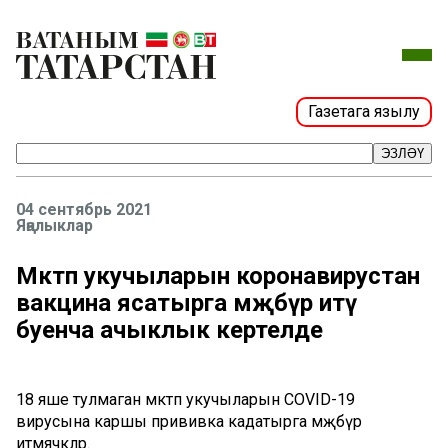
Газетага язылу
ЭЗЛӘҮ
04 сентябрь 2021
Яңалыклар
Мәктәп укучыларын коронавирустан
вакцина ясатырга мәҗбүр итү
буенча ачыклык кертелде
18 яше тулмаган мәктәп укучыларын COVID-19
вирусына каршы прививка кадатырга мәҗбүр
итмәячәкләр.