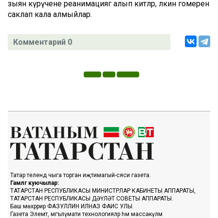
зыян күрүчене реанимациягә алып китәләр, ләкин гомерен
саклап кала алмыйлар.
Комментарий 0
Татар телендә чыга торган иҗтимагый-сәяси газета.
Гамәлгә куючылар:
ТАТАРСТАН РЕСПУБЛИКАСЫ МИНИСТРЛАР КАБИНЕТЫ АППАРАТЫ,
ТАТАРСТАН РЕСПУБЛИКАСЫ ДӘҮЛӘТ СОВЕТЫ АППАРАТЫ.
Баш мөхәррир ФАЗУЛЛИН ИЛНАЗ ФАИС УЛЫ.
Газета Элемтә, мәгълүмати технологияләр һәм массакүләм