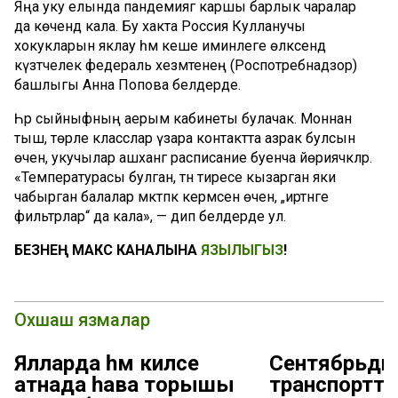
Яңа уку елында пандемиягә каршы барлык чаралар
да көчендә кала. Бу хакта Россия Кулланучы
хокукларын яклау һәм кеше иминлеге өлкәсендә
күзәтчелек федераль хезмәтенең (Роспотребнадзор)
башлыгы Анна Попова белдерде.
Һәр сыйныфның аерым кабинеты булачак. Моннан
тыш, төрле класслар үзара контактта азрак булсын
өчен, укучылар ашханәгә расписание буенча йөриячәкләр.
«Температурасы булган, тән тиресе кызарган яки
чабырган балалар мәктәпкә кермәсен өчен, „иртәнге
фильтрлар“ да кала», — дип белдерде ул.
БЕЗНЕҢ МАКС КАНАЛЫНА
ЯЗЫЛЫГЫЗ
!
Охшаш язмалар
Ялларда һәм киләсе
Сентябрьдән
атнада һава торышы
транспортта 