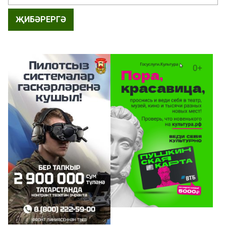
ҖИБӘРЕРГӘ