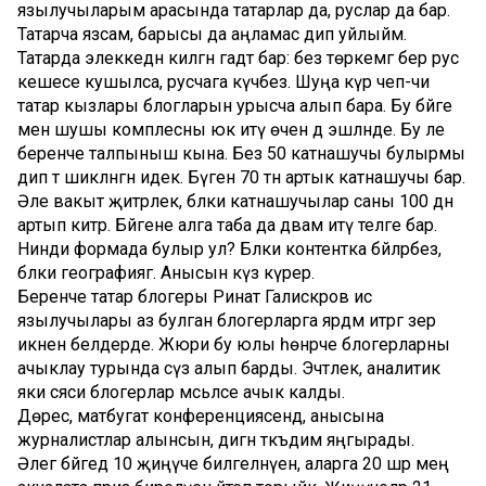
язылучыларым арасында татарлар да, руслар да бар.
Татарча язсам, барысы да аңламас дип уйлыйм.
Татарда элеккедән килгән гадәт бар: без төркемгә бер рус
кешесе кушылса, русчага күчәбез. Шуңа күрә чеп-чи
татар кызлары блогларын урысча алып бара. Бу бәйге
менә шушы комплесны юк итү өчен дә эшләнде. Бу әле
беренче талпыныш кына. Без 50 катнашучы булырмы
дип тә шикләнгән идек. Бүген 70 тән артык катнашучы бар.
Әле вакыт җитәрлек, бәлки катнашучылар саны 100 дән
артып китәр. Бәйгене алга таба да дәвам итү теләге бар.
Нинди формада булыр ул? Бәлки контентка бәйләрбез,
бәлки географиягә. Анысын күз күрер.
Беренче татар блогеры Ринат Галиәскәров исә
язылучылары аз булган блогерларга ярдәм итәргә әзер
икәнен белдерде. Жюри бу юлы һөнәрче блогерларны
ачыклау турында сүз алып барды. Эчтәлек, аналитик
яки сәяси блогерлар мәсьәләсе ачык калды.
Дөрес, матбугат конференциясендә, анысына
журналистлар алынсын, дигән тәкъдим яңгырады.
Әлегә бәйгедә 10 җиңүче билгеләнүен, аларга 20 шәр мең