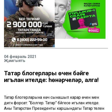
04 февраль 2021
Җәмгыять
Татар блогерлары өчен бәйге
игълан ителде: һөнәрчеләр, алга!
Татар блогерларына көч сынашып карар өчен менә
дигән форсат: “Болгер. Татар” бәйгесе игълан ителде.
Аны Татарстан Президенты каршындагы Татар телен