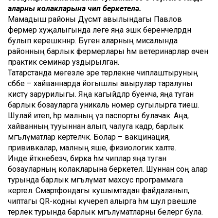
аларның колакларына чип беркетелә.
Мамадыш районы Дүсмәт авылындагы Павлов
фермер хуҗалыгында әлеге яңа эшкә беренчеләрдән
булып керешкәннәр. Бүген аларның мисалында
районның барлык фермерлары һәм ветеринарлар өчен
практик семинар уздырылган.
Татарстанда мөгезле эре терлекне чиплаштыруның
сәбәбе – хайваннарда йогышлы авырулар таралуны
кисәтү зарурилыгы. Яңа кагыйдәләр буенча, яңа туган
барлык бозауларга уникаль номер сугылырга тиеш.
Шулай итеп, һәр малның үз паспорты булачак. Аңа,
хайванның тууыннан алып, чалуга кадәр, барлык
мәгълүматлар кертеләчәк. Болар – вакцинация,
прививкалар, малның яше, физиологик халәте.
Инде әйткәнебезчә, бирка һәм чиплар яңа туган
бозауларның колакларына беркетелә. Шуннан соң алар
турында барлык мәгълүмат махсус программага
кертелә. Смартфондагы кушымтадан файдаланып,
чиптагы QR-кодны күчереп алырга һәм шул рәвешле
терлек турында барлык мәгълүматларны белергә була.