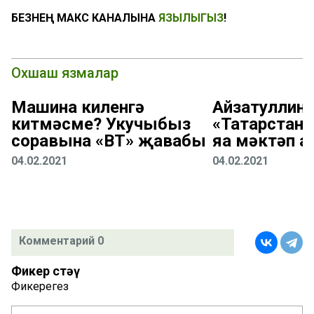
БЕЗНЕҢ МАКС КАНАЛЫНА
ЯЗЫЛЫГЫЗ
!
Охшаш язмалар
Машина киленгә
Айзатуллин:
китмәсме? Укучыбыз
«Татарстан
соравына «ВТ» җавабы
яңа мәктәп 
04.02.2021
04.02.2021
Комментарий 0
Фикер өстәү
Фикерегез