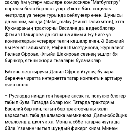
саклау һәм үстерү мәсьәләләре комиссиясе “Матбугат.ру”
порталы белән берлектә үткәрә. Әлеге бәйге социаль
челтәрләрдә үз һөнәре турында сөйләүчеләр өчен. Шунысы
да мөһим, монда @tatar_malay (Ринат Галиәхмәтов), хәтта
Кукмараның тракторчы Василие да, видеоблогер
Фәгыйлә Шакирова да катнаша алмый. Бу бәйге үз
контентларын үстерергә теләгән кешеләр өчен. Ә Василий
һәм Ренат Галиәхмәтов, Рафилә Шәмсетдинова, журналист
Гөлназ Сәфәрова, Фәгыйлә Шакирова сезнең эшләргә бәя
бирәчәкләр, ягъни жюри әгъзалары булачаклар.
Бәйгене оештыручы Данил Сәфәров әйтүенчә, бу чара
беренче чиратта интернетта татар контентын арттыру
өчен эшләнә:
– Русларда нинди генә һөнәрне алсак та, популяр блогер
табып була. Татарда болар юк. Татарда тракторчы
Василий бар икән, тагын бер тракторчыны эзләп
карасагыз, таба да алмаска мөмкинсез. Дальнобойщик
мәсьәләсендә дә шул ук хәл. Моның сәбәбе татарча язуга да
бәйле. Үземнән чыгып шундый фикергә киләм. Минем