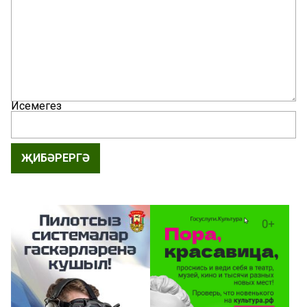
Исемегез
ҖИБӘРЕРГӘ