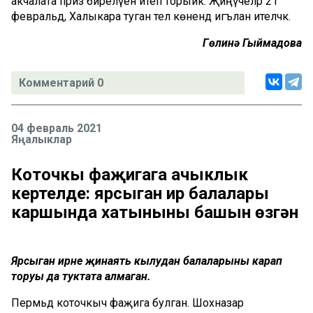
акчалата приз бирелүен әйтеп торыйк. Җиңүчеләр 21
февральдә, Халыкара туган тел көнендә игълан ителәчәк.
Гөлинә Гыймадова
Комментарий 0
04 февраль 2021
Яңалыклар
Коточкы фаҗигага ачыклык
кертелде: ярсыган ир балалары
каршында хатынының башын өзгән
Ярсыган ирне җинаять кылудан балаларының карап
торуы да туктата алмаган.
Пермьдә коточкыч фаҗига булган. Шохназар