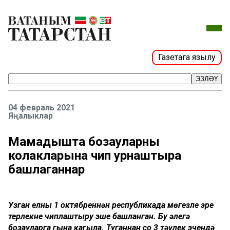
Газетага язылу
ЭЗЛӘҮ
04 февраль 2021
Яңалыклар
Мамадышта бозауларның
колакларына чип урнаштыра
башлаганнар
Узган елның 1 октябреннән республикада мөгезле эре
терлекне чиплаштыру эше башланган. Бу әлегә
бозауларга гына кагыла. Туганнан соң 3 тәүлек эчендә