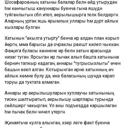
Шосафаровның хатыны балалар белән өйдә утырудан
һәм көнчыгыш кануннары буенча гына яшәүдән
туйганлыгын сәбәп итеп, аерылышырга теләк белдергән.
Аларның уртак яшь ярымлык уллары һәм дүрт айлык
кызлары булган.
Хатынын "акылга утырту" бенча ир алдан план корып
йөргән, әмма барысы да очраклы рәвештә килеп чыккан.
Фаҗига буласы көннене ир белән хатын арасында
низаг туган. Ярсыган ир пычак алып башта хатынына
берничә тапкыр кадаган, аннары "тугрысызлыгы" өчен
башын өзеп алган. Котырынган ирне хатынның өч
айлык көмәне булу да, ике баласының шунда карап
торуы да туктата алмаган.
Аннары ир аерылышуларын хуплаучы хатынының
әтисенә шалтыратып, аерылышу шартлары турында
сөйләшергә чакырган. Ул аны подъездда каршылаган
һәм пычак белән чәнчеп үтергән.
Җинаятьче кулга алынган, хәзер әлеге факт буенча