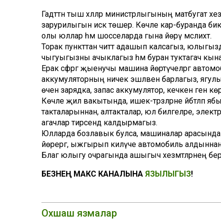
Гадәттән тыш хәлләр министрлыгының матбугат х
зарурилыгын искә төшерә. Көчле кар-буранда бик
олы юллар һәм шосселарда гына йөрү мәслихәт.
Торак пункттан читтә адашып калсагыз, юлыгызд
чыгуыгызны ачыклагыз һәм буран туктагач кын
Ерак сәфәргә җыенучы машина йөртүчеләргә авто
аккумуляторның ничек эшләвен барлагыз, ягулы
өчен зарядка, запас аккумулятор, кечкенә генә көр
Көчле җил вакытында, ишек-тәрәзәләрне әйбәтләп я
такталарыннан, алтакталар, юл билгеләре, эле
агачлар тирәсендә калдырмагыз.
Юлларда бозлавык булса, машиналар арасындагы
йөрергә, ыжгырып килүче автомобиль алдыннан
Бәлагә юлыгу очрагында ашыгыч хезмәтләрнең 
БЕЗНЕҢ МАКС КАНАЛЫНА
ЯЗЫЛЫГЫЗ
!
Охшаш язмалар