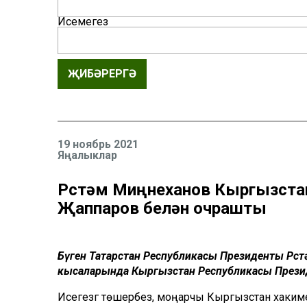
Исемегез
ҖИБӘРЕРГӘ
19 ноябрь 2021
Яңалыклар
Рөстәм Миңнеханов Кыргызст
Җаппаров белән очрашты
Бүген Татарстан Республикасы Президенты Рөс
кысаларында Кыргызстан Республикасы Прези
Исегезгә төшерәбез, моңарчы Кыргызстан хаким