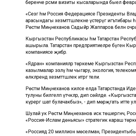
беренче рәсми визиты кысаларында быел февра
«Сезгә һәм Россия Федерациясе Президенты Вл
арасындагы хезмәттәшлекне үстерүгә игътибары һәм
Рөстәм Миңнеханов Садыйр Жаппаров белән оч
Кыргызстан Республикасы һәм Татарстан Республи
ашырыла. Татарстан предприятиеләре бүген Кыр
компаниясе җибәрә.
«Ядран» компанияләр төркеме Кыргызстан Респ
казылмалар эзләү һәм чыгару, экология, телекомм
өлкәләрендә хезмәттәшлек итәргә тели.
Рөстәм Миңнеханов киләсе елда Татарстанда Идел 
тулуны билгеләп үтәчәкләр, дип сөйләде. «Кыргызс
күрергә шат булачакбыз», - дип мөрәҗәгать итте
Шулай ук Рөстәм Миңнеханов искә төшергәнчә, 
«Россия-Ислам дөньясы» стратегик караш төркем
«Россиядә 20 миллион мөселман, Президентыб