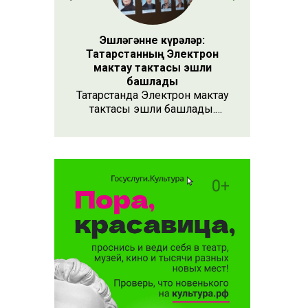
быел биш
Эшләгәнне күрәләр:
ылачак»
Татарстанның Электрон
мактау тактасы эшли
башлады
Татарстанда Электрон мактау
тактасы эшли башлады.
Хезмәтенә күрә хөрмәт
күрсәтүнең заманча алымы
бу. Анда 15 меңнән артык
кеше турында мәгълүмат
тупланган. Исемлекне ел
саен яңартып торачаклар.
Лаеклыларга исә махсус
таныклык та бирәчәкләр.