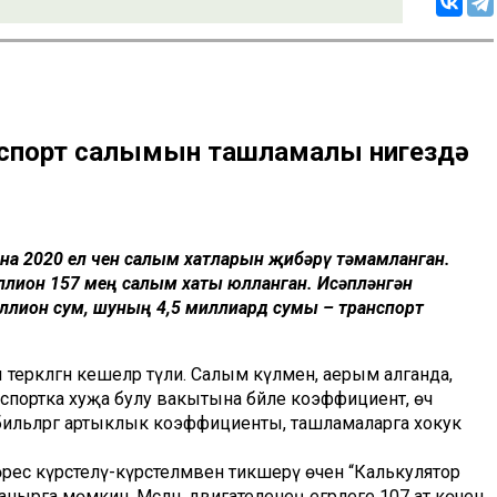
нспорт салымын ташламалы нигездә
а 2020 ел өчен салым хатларын җибәрү тәмамланган.
лион 157 мең салым хаты юлланган. Исәпләнгән
ллион сум, шуның 4,5 миллиард сумы – транспорт
еркәлгән кешеләр түли. Салым күләменә, аерым алганда,
нспортка хуҗа булу вакытына бәйле коэффициент, өч
бильләргә артыклык коэффициенты, ташламаларга хокук
ес күрсәтелү-күрсәтелмәвен тикшерү өчен “Калькулятор
рга мөмкин. Мәсәлән, двигателенең егәрлеге 107 ат көченә