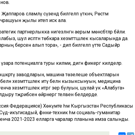
анов.
паров сәламләү сүзендә билгеләп үткәнчә, Рөстәм
очрашуын җылы итеп искә ала.
тегик партнерлыкка нигезләнгән аерым мөнәсәбәтләр бәйли.
лабыз, шул исәптән төбәкара хезмәттәшлек кысаларында да.
нарның берсен алып тора», - дип билгеләп үтте Садыйр
 үзара потенциалга туры килми, дигән фикергә килделәр.
шкәртү заводларын, машина төзелеше объектларын
 белән хезмәттәшлек итү белән кызыксынуын, медицина
а хезмәттәшлек итәргә әзер булуын, шулай ук «Алабуга»
ру тәҗрибәсен өйрәнергә теләвен белдерде.
сия Федерациясе) Хөкүмәте һәм Кыргызстан Республикасы
әүдә-икътисадый, фәнни-техник һәм социаль-гуманитар
буенча 2021-2023 елларга чаралар планына имза салынды.