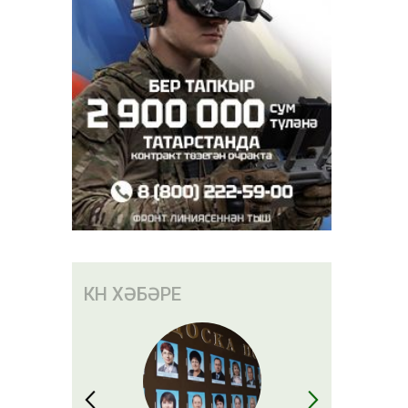
КӨН ХӘБӘРЕ