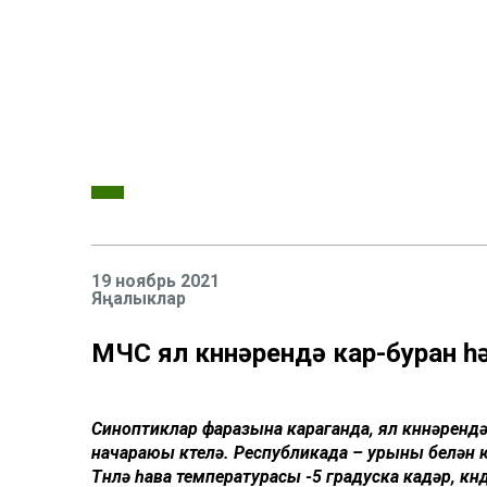
19 ноябрь 2021
Яңалыклар
МЧС ял көннәрендә кар-буран һ
Синоптиклар фаразына караганда, ял көннәренд
начараюы көтелә. Республикада – урыны белән ю
Төнлә һава температурасы -5 градуска кадәр, көн