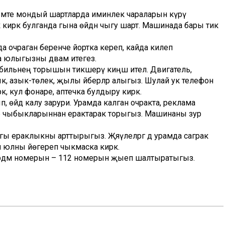
езмәте мондый шартларда иминлек чараларын күрү
 кирәк булганда гына өйдән чыгу шарт. Машинада бары тик
а очраган беренче йортка кереп, кайда килеп
а юлыгызны дәвам итегез.
мобильнең торышын тикшерү киңәш ителә. Двигатель,
к, азык-төлек, җылы әйберләр алыгыз. Шулай ук телефон
әк, кул фонаре, аптечка булдыру кирәк.
бып, өйдә калу зарури. Урамда калган очракта, реклама
ктр чыбыкларыннан ерактарак торыгыз. Машинаны зур
 ераклыкны арттырыгыз. Җәяүлеләргә дә урамда саграк
 юлны йөгереп чыкмаска кирәк.
бердәм номерын – 112 номерын җыеп шалтыратыгыз.