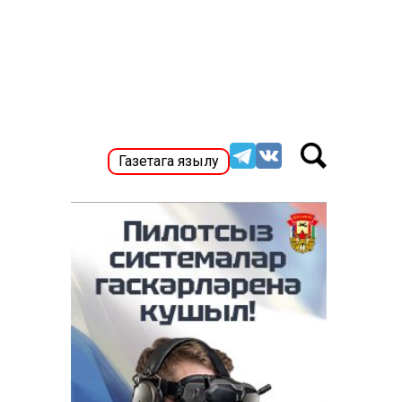
Газетага язылу