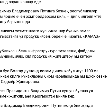
льдә очрашканнар иде.
адимир Владимирович Путинга безнең республикалар
 ярдәме өчен рәхмәт белдерәсем килә», – дип билгеләп үтте
рашу барышында.
касы хезмәттәшлеге күп юнәлешләр буенча гамәлгә
гызстанга үз продукциясен, беренче чиратта, «КАМАЗ»
убликасы белән инфраструктура төзелеше, файдалы
уникацияләр, хәләл продукция җитештерү һәм китерү
буе Болгар дәүләтендә ислам динен кабул итүгә 1100 ел
таннан килгән кунакларны бәйрәм чараларында һәм шәхсән сезне
 ул Садыйр Җаппаровка.
Россия Президенты Владимир Путин кушуы буенча ул
ен җитәкли, аңа Кыргызстан вәкиле керә.
ыз Владимир Владимирович Путин моңа бик җитди