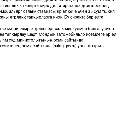
 исәпләп чыгарырга кирәк ди. Татарстанда двигателенең
втомобильләргә салым ставкасы һәр ат көче өчен 35 сум тәшкил
каны егәрлеккә тапкырларга кирәк. Бу очракта бер елга
тле машиналарга транспорт салымы күләмен билгеләү өчен
на тапкырлау шарт. Мондый автомобильләр исемлеге һәр ел
ть һәм сәүдә министрлыгының рәсми сайтында
хезмәтенең рәсми сайтында (nalog.gov.ru) урнаштырыла.
порт салымы буенча ташламалар күздә тотылган.
ар өчен махсус җиһазланылган яки социаль яклау хезмәте
лыгы җитештерүчеләренең махсус техникасына, егәрлеге 5
ннан тыш эзләүдәге транспорт чарасына, хуҗасына
туктатылып, машина табылмаган очракта, салым түләргә
, № 24-ТРЗ Татарстан Республикасы законы нигезендә,
двигателенең егәрлеге 100 ат көченә кадәрге машина
лым ташламалары күздә тотылган. Шул ук вакытта 1
ин.
арның тулы исемлеге белән “Справочная информация о
” сервисы аша танышырга мөмкин.