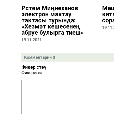
Рөстәм Миңнеханов
Маш
электрон мактау
кит
тактасы турында:
сор
«Хезмәт кешесенең
19.11
абруе булырга тиеш»
19.11.2021
Комментарий 0
Фикер өстәү
Фикерегез