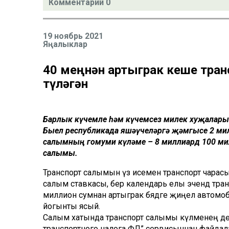
Комментарий 0
19 ноябрь 2021
Яңалыклар
40 меңнән артыграк кеше тра
түләгән
Барлык күчемле һәм күчемсез милек хуҗаларын
Быел республикада яшәүчеләргә җәмгысе 2 мил
салымның гомуми күләме – 8 миллиард 100 ми
салымы.
Транспорт салымын үз исеменә транспорт чарасы т
салым ставкасы, бер календарь елы эчендә тра
миллион сумнан артыграк бәядәге җиңел автомо
йогынты ясый.
Салым хатында транспорт салымы күләменең дөр
транспортного налога ФЛ” сервисыннан файдаланы