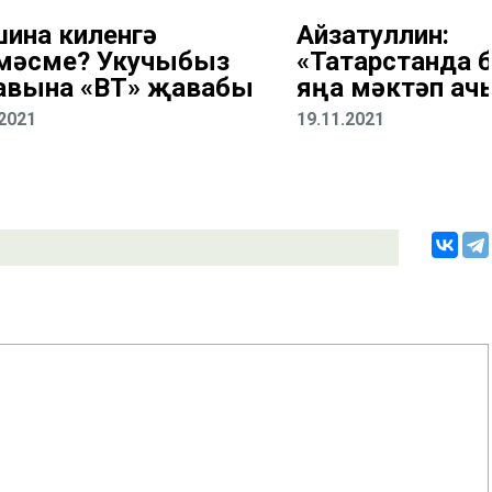
ина киленгә
Айзатуллин:
мәсме? Укучыбыз
«Татарстанда 
авына «ВТ» җавабы
яңа мәктәп ач
.2021
19.11.2021