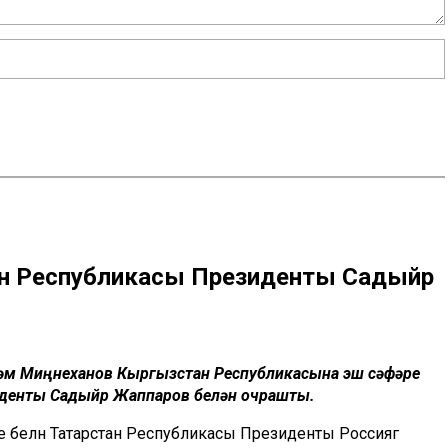
ан Республикасы Президенты Садыйр
тәм Миңнеханов Кыргызстан Республикасына эш сәфәре
денты Садыйр Жаппаров белән очрашты.
е белән Татарстан Республикасы Президенты Россиягә