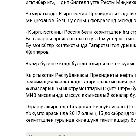
игътибар итә», – дип билгеләп үтте Рөстәм Миңнех
Үз чиратында, Кыргызстан Президенты Садыйр Җап
Миңнеханов белән бу елның февралендә Мәскәүдә 
«Кыргызстанны Россия белән хезмәттәшлек һәм стра
Без аларны һәрьяклап ныгытуга һәм үстерүгә омты
Бу мөнәсәбәтләр контекстында Татарстан төп урын
Җаппаров.
Яклар бүгенге көндә булган товар әйләнеше күләме
Кыргызстан Республикасы Президенты нефть э
реанимацияләү өлешендә Татарстан компанияләре
җиһазларын һәм инструментларын җитештерү буенч
МИЗ мисалында махсус икътисадый зоналар булды
Очрашу ахырында Татарстан Республикасы (Рос
Хөкүмәте арасында 2017 елның 15 декабрендәге С
хезмәттәшлек турында килешүне гамәлгә ашыру 