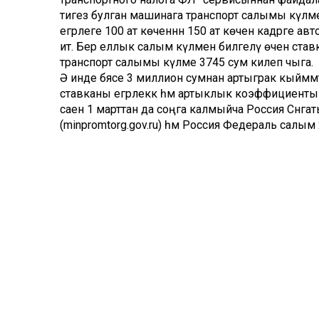
тигез булган машинага транспорт салымы күләмен
егәрлеге 100 ат көченнән 150 ат көченә кадәрге а
итә. Бер еллык салым күләмен билгеләү өчен став
транспорт салымы күләме 3745 сум килеп чыга.
Ә инде бәясе 3 миллион сумнан артыграк кыйммә
ставканы егәрлеккә һәм артыклык коэффициенты
саен 1 марттан да соңга калмыйча Россия Сәнәга
(minpromtorg.gov.ru) һәм Россия Федераль салым 
Федераль һәм төбәк законнары нигезендә, транс
Әйтик, Россия Салым кодексы буенча, инвалидл
аша алынган җиңел автомобильләргә, авыл хуҗа
ат көченә кадәрге көймәләргә салым салынмый. Мо
кайтарылган айга кадәр, салым салынмый. Эзләү 
кирәк булмаячак, дигән сүз.
“Транспорт салымы турында” 29 ноябрь, 2002 ел
гражданнарның кайбер категорияләренә (боларга 
хуҗалары – I һәм II төркем инвалидлар керә) са
автомобильгә генә ташламалы салым түләргә мөмк
2022 елга салым түләү өчен гамәлдәге ташламал
ставках и льготах по имущественным налогам