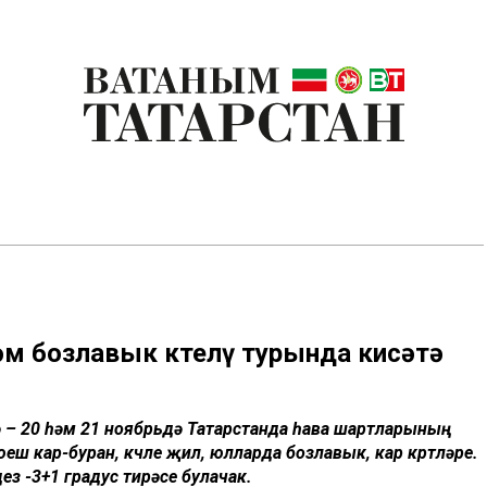
әм бозлавык көтелү турында кисәтә
ә – 20 һәм 21 ноябрьдә Татарстанда һава шартларының
еш кар-буран, көчле җил, юлларда бозлавык, кар көртләре.
дез -3+1 градус тирәсе булачак.