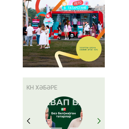
КӨН ХӘБӘРЕ
иблары