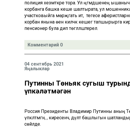
полиция хезмәткәре тора. Ул әңгәмәдәшенең ыша
корбанга башка кеше шалтырата, ул мошенникл
участковыйга мөрәҗәгать итә, ә тегесе аферистлар
корбан янына өенә киләчәк кешегә тапшырырга кир
пенсионер була дип төгәлләштерелә.
Комментарий 0
04 сентябрь 2021
Яңалыклар
Путинны Төньяк сугыш турын
үпкәләтмәгән
Россия Президенты Владимир Путинны аның Тө
үпкәләтмәгән, ә, киресенчә, дәүләт башлыгын ша
сөйләде.