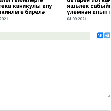
алы гаиләләргә
батарея йоткан
тека каникулы алу
яшьлек сабый
кинлеге бирелә
үлемнән алып 
.2021
04.09.2021