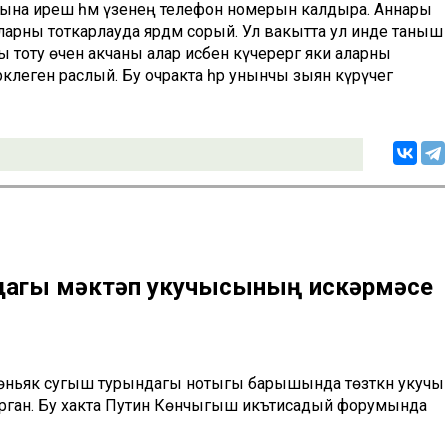
нычына ирешә һәм үзенең телефон номерын калдыра. Аннары
арны тоткарлауда ярдәм сорый. Ул вакытта ул инде таныш
ны тоту өчен акчаны алар исәбенә күчерергә яки аларны
әклеген раслый. Бу очракта һәр унынчы зыян күрүчегә
дагы мәктәп укучысының искәрмәсе
ньяк сугыш турындагы нотыгы барышында төзәткән укучы
тландырган. Бу хакта Путин Көнчыгыш икътисадый форумында