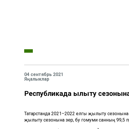
04 сентябрь 2021
Яңалыклар
Республикада җылыту сезонына
Татарстанда 2021–2022 елгы җылыту сезонына 
җылыту сезонына әзер, бу гомуми санның 99,5 