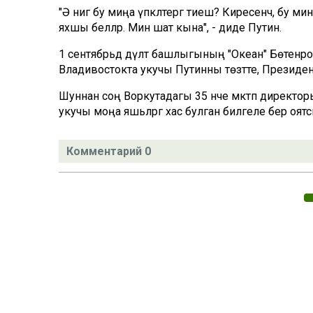
"Ә нигә бу миңа үпкәләтергә тиеш? Киресенчә, бу
яхшы беләләр. Мин шат кына", - диде Путин.
1 сентябрьдә дәүләт башлыгының "Океан" Бөтенр
Владивостокта укучы Путинны төзәтте, Презид
Шуннан соң Воркутадагы 35 нче мәктәп директоры
укучы моңа яшьләргә хас булган билгеле бер о
Комментарий 0