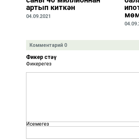
саны 40 миллионнан
бал
артып киткән
ипо
мөм
04.09.2021
04.09
Комментарий 0
Фикер өстәү
Фикерегез
Исемегез