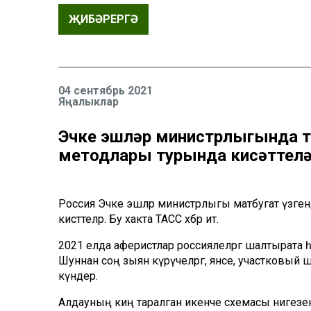
ҖИБӘРЕРГӘ
04 сентябрь 2021
Яңалыклар
Эчке эшләр министрлыгында 
методлары турында кисәттел
Россия Эчке эшләр министрлыгы матбугат үзәг
кисәттеләр. Бу хакта ТАСС хәбәр итә.
2021 елда аферистлар россиялеләргә шалтырата һ
Шуннан соң зыян күрүчеләргә, янәсе, участковый
күндерә.
Алдауның киң таралган икенче схемасы нигезен