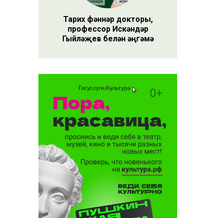
 бер
ны
Тарих фәннәр докторы,
калган
профессор Искәндәр
Гыйләҗев белән әңгәмә