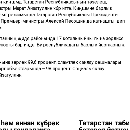
н киңәшмәдә Татарстан Республикасының төзелеш,
тры Марат Айзатуллин хәбәр итте. Киңәшмәне барлык
емтә режимында Татарстан Республикасы Президенты
Р Премьер-министры Алексей Песошин да катнашты, дип
.
рстанның җиде районында 17 котельныйны гына әзерлисе
аспорты бар инде. Бу республикадагы барлык йортларның
а әзерлек 99,6 процент, сәламәтлек саклау оешмалары
порт объектларында – 98 процент. Социаль яклау
йзатуллин.
 һәм аннан күбрәк
Татарстан таб