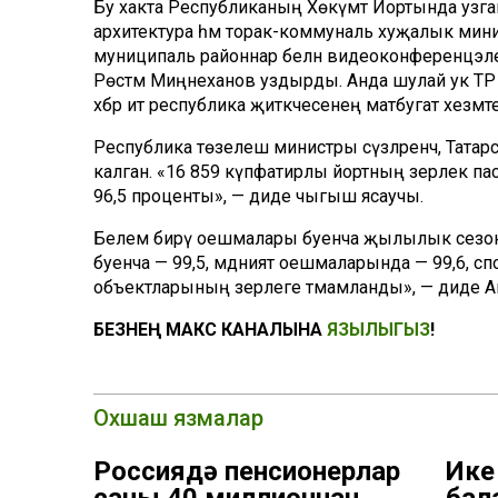
Бу хакта Республиканың Хөкүмәт Йортында узга
архитектура һәм торак-коммуналь хуҗалык минис
муниципаль районнар белән видеоконференцэл
Рөстәм Миңнеханов уздырды. Анда шулай ук Т
хәбәр итә республика җитәкчесенең матбугат хезмәте
Республика төзелеш министры сүзләренчә, Тата
калган. «16 859 күпфатирлы йортның әзерлек п
96,5 проценты», — диде чыгыш ясаучы.
Белем бирү оешмалары буенча җылылык сезонын
буенча — 99,5, мәдәният оешмаларында — 99,6, с
объектларының әзерлеге тәмамланды», — диде А
БЕЗНЕҢ МАКС КАНАЛЫНА
ЯЗЫЛЫГЫЗ
!
Охшаш язмалар
Россиядә пенсионерлар
Ике