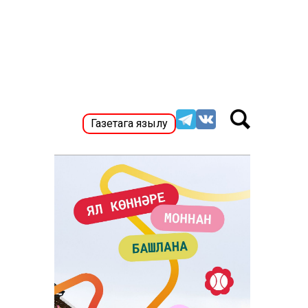
Газетага язылу