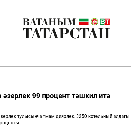
 әзерлек 99 процент тәшкил итә
әзерлек тулысынча тәмам диярлек. 3250 котельный алдагы
проценты.