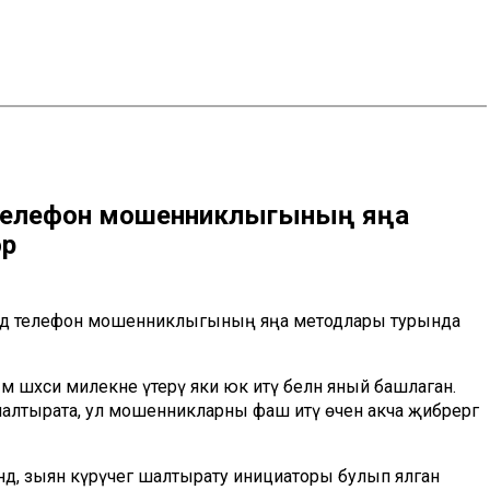
телефон мошенниклыгының яңа
әр
ендә телефон мошенниклыгының яңа методлары турында
әм шәхси милекне үтерү яки юк итү белән яный башлаган.
 шалтырата, ул мошенникларны фаш итү өчен акча җибәрергә
дә, зыян күрүчегә шалтырату инициаторы булып ялган