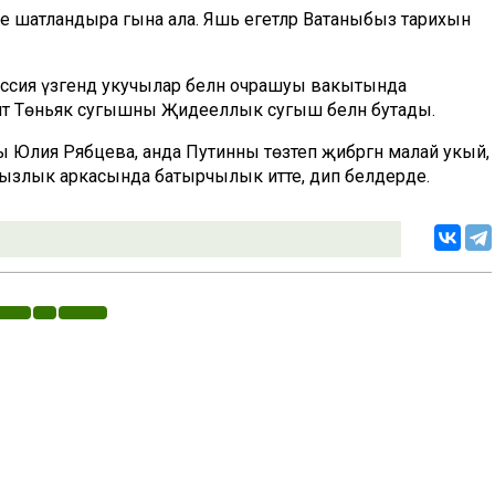
 мине шатландыра гына ала. Яшь егетләр Ватаныбыз тарихын
оссия үзәгендә укучылар белән очрашуы вакытында
ент Төньяк сугышны Җидееллык сугыш белән бутады.
 Юлия Рябцева, анда Путинны төзәтеп җибәргән малай укый,
ятсызлык аркасында батырчылык итте, дип белдерде.
«Ватаным