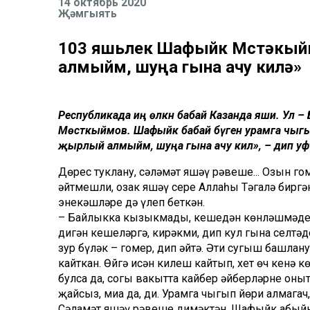
14 октябрь 2020
Җәмгыять
103 яшьлек Шафыйк Мөстәкый
алмыйм, шуңа гына ачу килә»
Республикада иң өлкән бабай Казанда яши. Ул
Мөстәкыймов. Шафыйк бабай бүген урамга чыгып 
җырлый алмыйм, шуңа гына ачу килә», – дип уф
Дөрес туклану, сәләмәт яшәү рәвеше... Озын г
әйтмешли, озак яшәү сере Аллаһы Тәгалә биргә
энекәшләре дә үлеп беткән.
– Байлыкка кызыкмады, кешедән көнләшмәде. 
дигән кешеләргә, кирәкми, дип кул гына селтәде
зур бүләк – гомер, дип әйтә. Әти сугыш башлан
кайткан. Өйгә исән килеш кайтып, хет өч кенә кө
булса да, соңгы вакытта кайбер әйберләрне оны
җайсыз, миңа да, ди. Урамга чыгып йөри алмага
Сәламәт яшәү рәвеше димәктән, Шафыйк абыйны