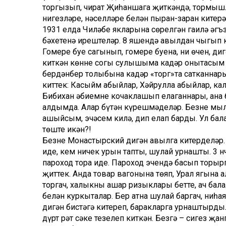
торгызып, чират Җиһаншага җиткәндә, тормышл
нигезләре, нәселләре белән пыран-заран китерә.
1931 елда Чиләбе якларына сөрелгән гаилә әгъ
бәхетенә ирештеләр. 8 яшендә авылдан чыгып к
Гомере буе сагынып, гомере буена, ни өчен, ди
киткән көнне соңгы сулышыма кадәр онытасым ю
бердәнбер толыбына кадәр «торг»та сатканнарын
киттек: Касыйм абыйлар, Хәйрулла абыйлар, к
Бибихан әбиемнең кочаклашып елаганнары, ана 
алдымда. Алар бүтән күрешмәделәр. Безне мыл
ашыйсым, эчәсем килә, дип елап барды. Ул бал
төште икән?!
Безне Монастырский дигән авылга китерделәр. 
иде, кем ничек урын тапты, шулай урнашты. 3 н
пароход тора иде. Пароход эчендә басып торыр
җиттек. Анда товар вагонына төяп, Урал ягына а
торгач, халыкның ашар ризыклары бетте, ач бал
белән куркыталар. Бер атна шулай баргач, ниһа
дигән бистәгә китереп, баракларга урнаш­тырды
дүрт рәт сәке тезелеп киткән. Безгә – сигез җа