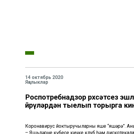
14 октябрь 2020
Яңалыклар
Роспотребнадзор рөхсәтсез эшл
йөрүләрдән тыелып торырга ки
Коронавирус йоктыручыларның яше “яшәрә”. Ан
– Яшьләрнең күбесе кичке клуб һәм дискотекал