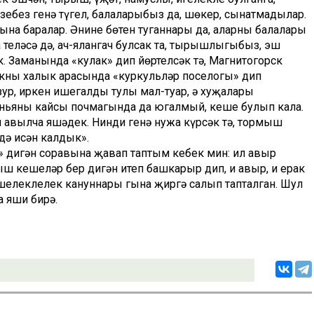
зебез генә түгел, балаларыбыз да, шөкер, сынатмадылар.
на баралар. Әнинең бөтен туганнары да, аларның балалары
еләсә дә, ач-ялангач булсак та, тырышлыгыбыз, эш
 Заманында «кулак» дип йөртелсәк тә, Магнитогорск
окны халык арасында «куркульләр поселогы» дип
зур, иркен ишегалды тулы мал-туар, ә хуҗалары
ньяның кайсы почмагында да югалмый, кеше булып кала.
 авылча яшәдек. Нинди генә нужа күрсәк тә, тормыш
дә исән калдык».
» дигән соравына җавап таптым кебек мин: ил авыр
 кешеләр бер дигән итеп башкарыр дип, иң авыр, иң ерак
ешелеклелек кануннары гына җиргә салып тапталган. Шул
 яши бирә.