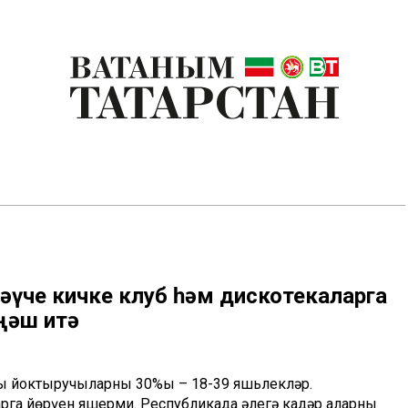
әүче кичке клуб һәм дискотекаларга
ңәш итә
ы йоктыручыларның 30%ы – 18-39 яшьлекләр.
арга йөрүен яшерми. Республикада әлегә кадәр аларны