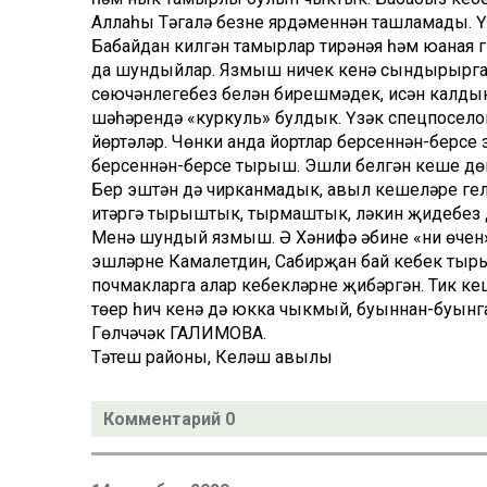
Аллаһы Тәгалә безне яр­дәменнән ташламады. Ү
Бабайдан килгән тамырлар тирәнәя һәм юаная гы
да шундыйлар. Язмыш ничек кенә сындырырга т
сөючәнлегебез белән бирешмәдек, исән калдык.
шәһәрендә «куркуль» булдык. Үзәк спецпосел
йөртәләр. Чөнки анда йортлар берсеннән-берсе 
берсеннән-берсе тырыш. Эшли белгән кеше ­дө
Бер эштән дә чирканмадык, авыл кешеләре гел
итәргә тырыштык, тырмаштык, ләкин җидебез 
Менә шундый язмыш. Ә Хәнифә әбинең «ни өчен
эшләрне Камалетдин, Сабирҗан бай кебек тырыш
почмак­ларга алар кебекләрне җибәргән. Тик к
төер һич кенә дә юкка чыкмый, буыннан-буынга
Гөлчәчәк ГАЛИМОВА.
Тәтеш районы, Келәш авылы
Комментарий 0