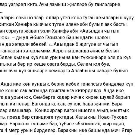
ар үзгәреп китә. Ачы язмыш җилләре бу гаиләләрне
..
залары озын юллар, еллар үтеп кенә туган авылларын күрү
иткән Хәнифә кызчык туган иленә әби булып аяк басты.
гән сорауга җавап эзли Хәнифә әби. «Авылдан чыгып
к», – ди ул. Әбисе Газизәнең башындагы шәлен,
 да хәтерли әбекәй. «...Авылдан 6 җигүле ат чыгып
алганнарын хәтерләмим. Аерылышканда әнием белән
белән кызның күз яше урынына кан түккәннәре әле дә күз
тыклы бер ир кеше озата барды. Сеңлем юл буе,
аның ачы күз яшьләре кемнәргә Аллаһының каһәре булып
Анда ике көн кундык, безнең кебек гөнаһсыз бәндәләр күп
че көнне сак астында пристаньга китерделәр. Анда ике
га да урын юк, Сембергә кадәр ничек кирәк шулай барып
лып китте­ләр. Вагонда кысан, су юк, һава җитми. Бара
алар елашалар... Конвоирлар вагон ишеген ачып, мылтык
ять, поезд бер станциягә туктады. Халыкны Ново-Туково
лар. Баракның түшәме бар, түбәсе ябылмаган, җир идән,
нга 4 метр урын бирделәр. Баракның ике башында мич. Ягар