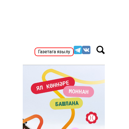
Газетага язылу