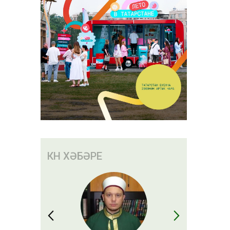
тр
әнгән:
ак
КӨН ХӘБӘРЕ