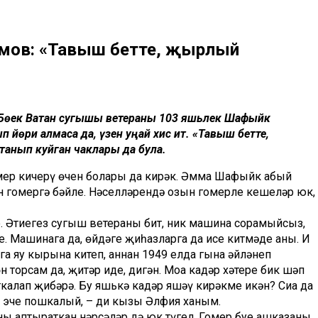
мов: «Тавыш бетте, җырлый
 – Бөек Ватан сугышы ветераны 103 яшьлек Шафыйк
йөри алмаса да, үзен уңай хис итә. «Тавыш бетте,
танып куйган чаклары да була.
омер кичерү өчен болары да кирәк. Әмма Шафыйк абый
н гомергә бәйле. Нәселләрендә озын гомерле кешеләр юк,
Әтиегез сугыш ветераны бит, ник машина сорамыйсыз,
. Машинага да, өйдәге җиһазларга да исе китмәде аның. Иң
уга яу кырына китеп, аннан 1949 елда гына әйләнеп
н торсам да, җитәр иде, дигән. Моңа кадәр хәтере бик шәп
ткалап җибәрә. Бу яшькә кадәр яшәү кирәкме икән? Сиңа да
ч, эче пошкалый, – ди кызы Әлфия ханым.
 аптыраткан нәрсәләр дә юк түгел. Гомер буе ашказаны