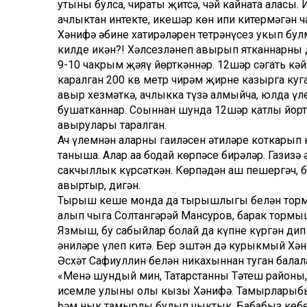
утының булса, чиратың җитсә, чәй кайната аласы
ачлыктан интекте, икешәр көн ипи китермәгән ча
Хәнифә әбинең хатирәләрен тет­рәнүсез укып б
килде икән?! Хәлсезләнеп авырып ятканнарны д
9-10 чакрым җәяү йөрткәннәр. 12шәр сәгать кә
каралган 200 кв метр чирәм җирне казырга куг
авыр хезмәткә, ачлыкка түзә алмыйча, юлда үле
бушатканнар. Соңыннан шунда 12шәр катлы йортл
авырулары таралган.
Ач үлемнән аларның гаиләсен әтиләре коткарып 
таныша. Алар аңа бодай көрпәсе бирәләр. Газизә
сакчыллык күрсәткән. Көрпәдән аш пешергәч, ба
авыртыр, дигән.
Тырыш кеше монда да тырышлыгы бе­лән тормы
алып чыга Солтангә­рәй Мансуров, барак тормы
Язмыш, бу сабыйлар болай да күпне күргән дип
әниләре үлеп китә. Бер эштән дә курыкмый Хәни
Әсхәт Сафиуллин белән никахыннан туган балал
«Менә шундый мин, Татарстанның Тәтеш районы
исемле улының олы кызы Хәнифә. Тамырларыбыз
һәм нык тамырлы булып чыктык. Бабабыз кебек