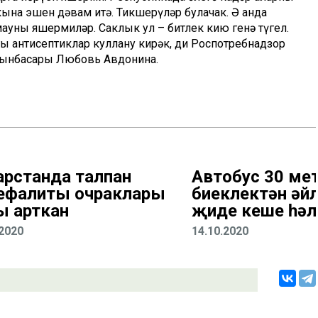
кына эшен дәвам итә. Тикшерүләр булачак. Ә анда
ауны яшермиләр. Саклык ул – битлек кию генә түгел.
ы антисептиклар куллану кирәк, ди Роспотребнадзор
урынбасары Любовь Авдонина.
арстанда талпан
Автобус 30 ме
ефалиты очраклары
биеклектән әйл
ы арткан
җиде кеше һәл
.2020
14.10.2020