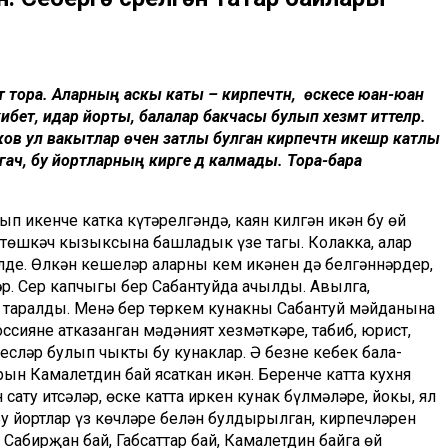
рт тора. Аларның аскы каты – кирпечтән, ә өскесе юан-юан
әп, кибет, идарә йорты, балалар бакчасы булып хезмәт иттеләр.
ов ул вакытлар өчен затлы булган кирпечтән икешәр катлы
ргач, бу йортларның кирәге дә калмады. Тора-бара
сып икенче катка күтәрелгәндә, каян килгән икән бу өй
сә төшкәч кызыксына башладык үзе тагы. Колакка, алар
лде. Өлкән кешеләр аларның кем икәнен дә белгәннәрдер,
әр. Сер капчыгы бер Сабантуйда ачылды. Авылга,
р таралды. Менә бер төркем кунакны Сабантуй мәйданына
сиянең атказанган мәдәният хезмәткәре, табиб, юрист,
есләр булып чыкты бу кунаклар. Ә безнең кебек бала-
н Камалетдин бай ясаткан икән. Беренче катта кухня
 сату итсәләр, өске катта иркен кунак бүлмәләре, йокы, ял
 йортлар үз көчләре белән булдырылган, кирпечләрен
 Сабирҗан бай, Габсаттар бай, Камалетдин байга өй