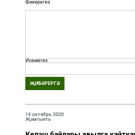
Фикерегез
Исемегез
ҖИБӘРЕРГӘ
14 октябрь 2020
Җәмгыять
Келәш байлары авылга кайткан: