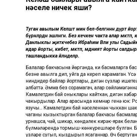
нәселе ничек яши?
Туган авылым Келәштә мин белә-белгәннән дүрт йо
бүрә­нәләрдән эшләнгән. Без кечкенә чакта алар мәкт
Данлык­лы җитәкчебез Ибраһим Вәли улы Садыйк
идарә йорты, кибет, мәктәп, мәдәният йорты салды
ташландыкка әйләнделәр.
Балалар бакчасына йөргәндә, киң бас­маларга ба
безнең авылга дип, уйга да кереп карамаган. Ү
ниндидер байлар йортлары, дигән сүзләр ишете
әлбәттә. Әмма без сорамагач, алар сөйләмәгәнн
Камалетдин бай оныклары кайткан, дигән хәбә
чакырдылар. Алар арасында кемнәр генә юк: Рос
язучы... Камалетдин бай нәселеннән чыккан шәх
чаганы кызыктырган балалар бакчасы басмалары
урнашса, чәй, шикәр, көндәлек кирәк-ярак белән
бүлмәләрендә тормыш-көнкүрешләре булган. Бу
үзләре сугып, кыздырып ясаганнар. Өч бертуган