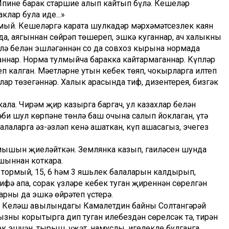
ң. Ипине барак старшие алып кайтып бүлә. Кешеләр
клар була иде...»
улмый. Кешеләргә карата шулкадәр мәрхәмәтсезлек каян
а, аягыннан сөйрәп төшереп, эшкә куганнар, ач халыкны
йлә белән эшләгәннән соң да совхоз кырына нормада
аннар. Норма тулмыйча баракка кайтармаганнар. Күп­ләр
п калган. Мәетләрне утын кебек төяп, чокырларга илтеп
ар төзегәннәр. Халык арасында тиф, дизентерея, бизгәк
кала. Чирәм җир казырга баргач, ул казахлар белән
 әби шул көрпәне төнлә баш очына салып йоклаган, үтә
лаларга әз-әзләп кенә ашаткан, күп ашасагыз, эчегез
шын җиңеләйткән. Землянка казып, гаиләсен шунда
шыннан коткара.
 тормый, 15, 6 һәм 3 яшьлек балаларын калдырып,
фә апа, соңрак үзләре кебек туган җиреннән сөрелгән
арны да эшкә өйрәтеп үстерә.
, Келәш авылындагы Камалетдин байның Солтангәрәй
ны корытырга дип туган илебездән сөрелсәк тә, тирән
 эшчән, тырыш, үҗәт, намуслы, игелекле булганга,