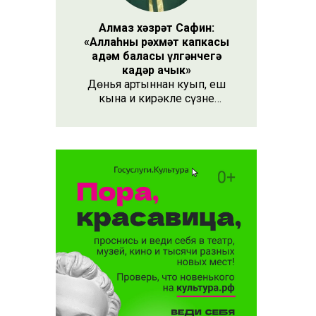
Алмаз хәзрәт Сафин:
«Аллаһның рәхмәт капкасы
адәм баласы үлгәнчегә
кадәр ачык»
Дөнья артыннан куып, еш
кына иң кирәкле сүзне
әйтергә онытабыз. «Рәхмәт»
сүзе бу. Әлеге сүзне күршең
яки дустыңа гына түгел,
Аллаһы Тәгаләгә дә әйтү
тиешле, чөнки кеше бөтен
яшәеше, барлыгы белән Аңа
бурычлы.