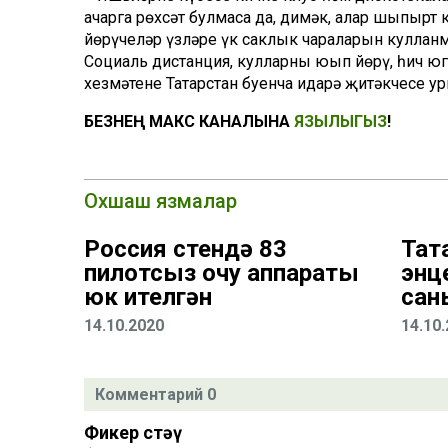
ачарга рөхсәт булмаса да, димәк, алар шыпырт 
йөрүчеләр үзләре үк саклык чараларын кулланм
Социаль дистанция, кулларны юып йөрү, һич юг
хезмәтенең Татарстан буенча идарә җитәкчесе 
БЕЗНЕҢ МАКС КАНАЛЫНА
ЯЗЫЛЫГЫЗ
!
Охшаш язмалар
Россия өстендә 83
Тат
пилотсыз очу аппараты
энц
юк ителгән
сан
14.10.2020
14.10
Комментарий 0
Фикер өстәү