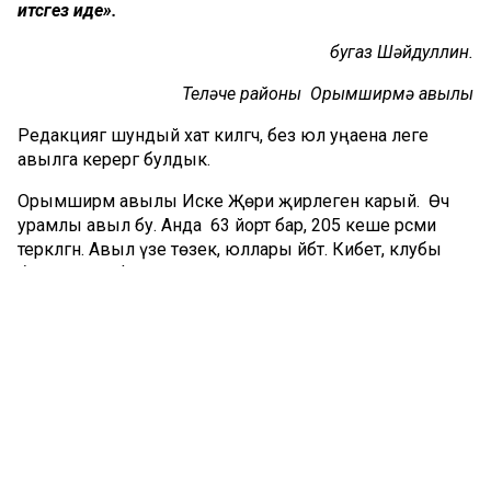
итсәгез иде».
Әбугаз Шәйдуллин.
Теләче районы Орымширмә авылы
Редакциягә шундый хат килгәч, без юл уңаена әлеге
авылга керергә булдык.
Орымширмә авылы Иске Җөри җирлегенә карый. Өч
урамлы авыл бу. Анда 63 йорт бар, 205 кеше рәсми
теркәлгән. Авыл үзе төзек, юллары әйбәт. Кибет, клубы
булмаса да, фельдшер-акушерлык пункты,
башлангыч мәктәбе бар. Шөкер, мәктәбен оптимальләштерү
шаукымыннан саклап кала алганнар. «Авто» кибет
атнага ике тапкыр кирәк-яракларны китерә.
Урамда очраган урта яшьрәкләрдән клуб, балалар
мәйданчыгы турында кызыксынгач, «Кирәк инде ул.
Әмма бу хакта өлкәннәрдән сорагыз, безнең әле алга таба
да эшлисебез бар», – диючеләр дә булды. Безгә хат язган
76 яшьлек Әбугаз Шәйдулинны эзләп таптык.