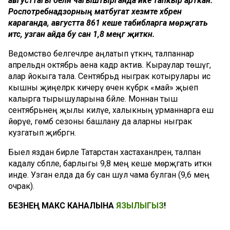
августтагы белән чагыштырганда ике тапкыр арткан.
Роспотребнадзорның матбугат хезмәте хәбәренә
караганда, августта 861 кеше табибларга мөрәҗәгать
итсә, узган айда бу сан 1,8 меңгә җиткән.
Ведомство белгечләре аңлатып үткәнчә, талпаннар
апрельдән октябрь аена кадәр актив. Кыраулар төшүгә,
алар йокыга тала. Сентябрьдә ныграк котырулары исә
кышны җиңелрәк кичерү өчен күбрәк «май» җыеп
калырга тырышуларына бәйле. Моннан тыш
сентябрьнең җылы килүе, халыкның урманнарга еш
йөрүе, гөмбә сезоны башлану да аларны ныграк
кузгатып җибәргән.
Быел яздан бирле Татарстан хастаханәләренә, талпан
кадалу сәбәпле, барлыгы 9,8 мең кеше мөрәҗәгать иткән
инде. Узган елда да бу сан шул чама булган (9,6 мең
очрак).
БЕЗНЕҢ МАКС КАНАЛЫНА
ЯЗЫЛЫГЫЗ
!