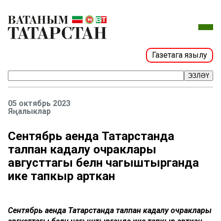
Газетага язылу
ЭЗЛӘҮ
05 октябрь 2023
Яңалыклар
Сентябрь аенда Татарстанда
талпан кадалу очраклары
августтагы белән чагыштырганда
ике тапкыр арткан
Сентябрь аенда Татарстанда талпан кадалу очраклары