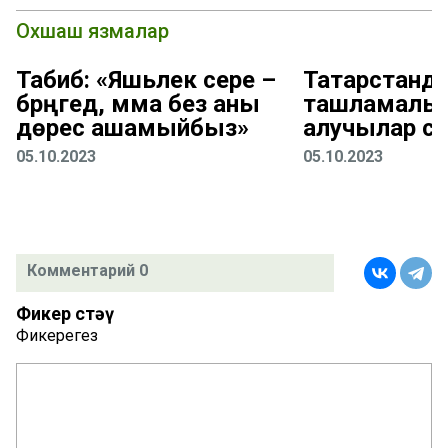
Охшаш язмалар
Табиб: «Яшьлек сере –
Татарстанд
бәрәңгедә, әмма без аны
ташламалы 
дөрес ашамыйбыз»
алучылар са
05.10.2023
05.10.2023
Комментарий 0
Фикер өстәү
Фикерегез