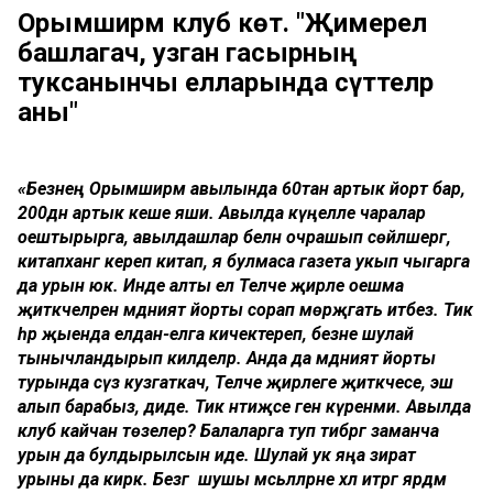
Орымширмә клуб көтә. "Җимерелә
башлагач, узган гасырның
туксанынчы елларында сүттеләр
аны"
«Безнең Орымширмә авылында 60тан артык йорт бар,
200дән артык кеше яши. Авылда күңелле чаралар
оештырырга, авылдашлар белән очрашып сөйләшергә,
китапханәгә кереп китап, я булмаса газета укып чыгарга
да урын юк. Инде алты ел Теләче җирле оешма
җитәкчеләренә мәдәният йорты сорап мөрәҗәгать итәбез. Тик
һәр җыенда елдан-елга кичектереп, безне шулай
тынычландырып килделәр. Анда да мәдәният йорты
турында сүз кузгаткач, Теләче җирлеге җитәкчесе, эш
алып барабыз, диде. Тик нәтиҗәсе генә күренми. Авылда
клуб кайчан төзелер? Балаларга туп тибәргә заманча
урын да булдырылсын иде. Шулай ук яңа зират
урыны да кирәк. Безгә шушы мәсьәләләрне хәл итәргә ярдәм