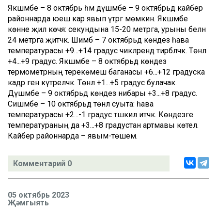
Якшәмбе – 8 октябрь һәм дүшәмбе – 9 октябрьдә кайбер
районнарда юеш кар явып үтәргә мөмкин. Якшәмбе
көнне җил көчәя: секундына 15-20 метрга, урыны белән
24 метрга җитәчәк. Шимбә – 7 октябрьдә көндез һава
температурасы +9...+14 градус чикләрендә тирбәләчәк. Төнлә
+4...+9 градус. Якшәмбе – 8 октябрьдә көндез
термометрның терекөмеш баганасы +6...+12 градуска
кадәр генә күтәреләчәк. Төнлә +1...+5 градус булачак.
Дүшәмбе – 9 октябрьдә көндез нибары +3...+8 градус.
Сишәмбе – 10 октябрьдә төнлә суыта: һава
температурасы +2...-1 градус тәшкил итәчәк. Көндезге
температураның да +3...+8 градустан артмавы көтелә.
Кайбер районнарда – явым-төшем.
Комментарий 0
05 октябрь 2023
Җәмгыять