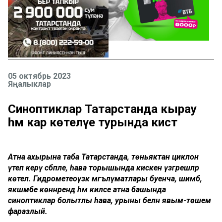
05 октябрь 2023
Яңалыклар
Синоптиклар Татарстанда кырау
һәм кар көтелүе турында кисәтә
Атна ахырына таба Татарстанда, төньяктан циклон
үтеп керү сәбәпле, һава торышында кискен үзгәрешләр
көтелә. Гидрометеоүзәк мәгълүматлары буенча, шимбә,
якшәмбе көннәрендә һәм киләсе атна башында
синоптиклар болытлы һава, урыны белән явым-төшем
фаразлый.