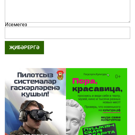
Исемегез
ҖИБӘРЕРГӘ