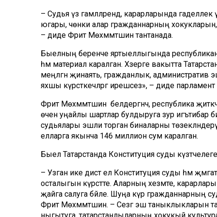
– Судья үз гамәлләрендә, карарларында гаделле
югары, чөнки алар гражданнарның хокукларын, и
– диде Фәрит Мөхәммәтшин тантанада.
Быелның беренче яртыеллыгында республиканы
һәм материал каралган. Хәзерге вакытта Татарстан
меңләгән җинаять, гражданлык, административ э
яхшы күрсәткечләргә ирешәсез», – диде парламен
Фәрит Мөхәммәтшин
белдергәнчә, республика җитә
өчен уңайлы шартлар булдыруга зур игътибар би
судьялары эшли торган биналарны төзекләндерү ө
елларга якынча 146 миллион сум каралган.
Быел Татарстанда Конституция суды күзәтчелеге 
– Узган ике дистә ел Конституция суды һәм җәмә
осталыгын күрсәтте. Аларның хезмәте, карарлары
җайга салуга бәйле. Шуңа күрә гражданнарның с
Фәрит Мөхәммәтшин. – Сезгә эш таныклыкларын 
ныгытуга, татарстанлыларның хокукый культур