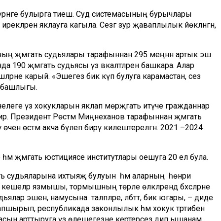
к үрнәге булырга тиеш. Суд системасының бурычлары
рекләрен яклауга кагыла. Сезгә зур җаваплылык йөкләнгән,
ң җәмәгать судьялары тарафыннан 295 меңнән артык эш
да 190 җәмәгать судьясы үз вәкаләтләрен башкара. Алар
шләрне карый. «Эшегез бик күп булуга карамастан, сез
т башлыгы.
кчелеге үз хокукларын яклап мөрәҗәгать итүче гражданнар
рә. Президент Рөстәм Миңнеханов тарафыннан җәмәгать
чен өстәмә акча бүлеп бирү килештерелгән. 2021 –2024
һәм җәмәгать юстициясе институтлары оешуга 20 ел була.
гать судьяларына ихтыяҗ булуын
һәм аларның
һөнәри
 кешеләр язмышы, тормышның төрле өлкәләрендә бәхәсләрне
удьялар эшенә, намусына
таләпләре, әлбәттә, бик югары, – диде
тапшырып, республикада законлылык һәм хокук тәртибен
асын арттыруга үз өлешегезне кертерсез дип ышанам.