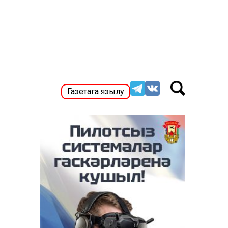
Газетага язылу