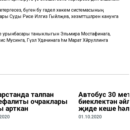
 бетергесез, бүген бу гадел хөкем системасының
ы Суды Рәисе Илгиз Гыйләҗев, хезмәттәшләренә канунга
исе урынбасары таныклыгын Эльмира Мостафинага,
 Мусинга, Гүзәл Удачинага һәм Марат Хәйруллинга
арстанда талпан
Автобус 30 ме
ефалиты очраклары
биеклектән әйл
ы арткан
җиде кеше һәл
.2020
01.10.2020