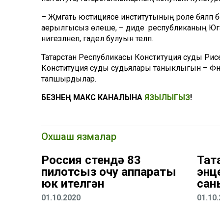
– Җәмәгать юстициясе институтының роле бәяләп
аерылгысыз өлеше, – диде
республиканың Югар
нигезләнеп, гадел булуын теләп.
Татарстан Республикасы Конституция суды Рә
Конституция суды судьялары таныклыгын – Фәнис
тапшырдылар.
БЕЗНЕҢ МАКС КАНАЛЫНА
ЯЗЫЛЫГЫЗ
!
Охшаш язмалар
Россия өстендә 83
Тат
пилотсыз очу аппараты
энц
юк ителгән
сан
01.10.2020
01.10