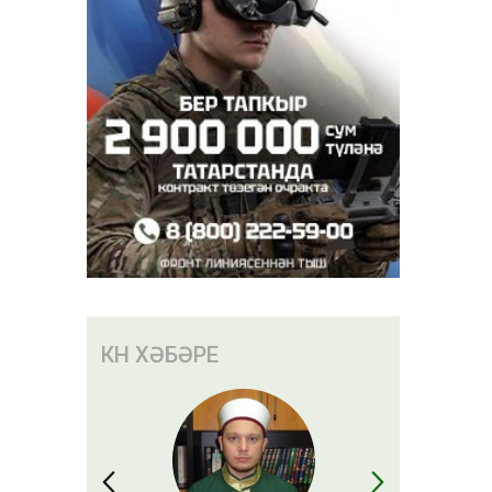
КӨН ХӘБӘРЕ