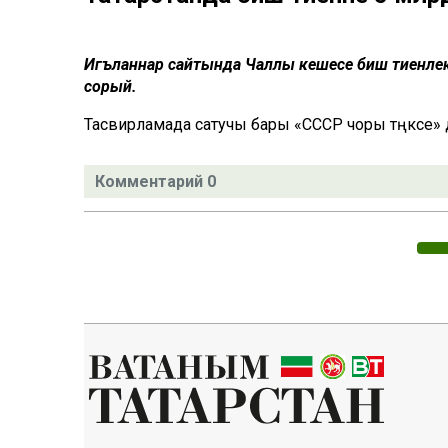
Игъланнар сайтында Чаллы кешесе биш тиенлек т
сорый.
Тасвирламада сатучы бары «СССР чоры тәңкәсе» 
Комментарий 0