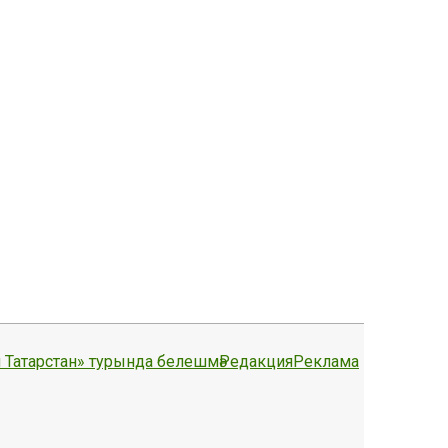
 Татарстан» турында белешмә
Редакция
Реклама