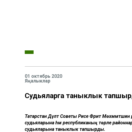
01 октябрь 2020
Яңалыклар
Судьяларга таныклык тапшы
Татарстан Дәүләт Советы Рәисе Фәрит Мөхәммәтш
судьяларына һәм республиканың төрле районнар
судьяларына таныклык тапшырды.