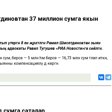
диновтан 37 миллион сумга якын
атып үтергән 8 ен җәрәхәтләгән Рамил Шәмсетдиновтан зыян
 аның адвокаты Равил Тугушев «РИА Новости»га сөйләгән.
сум, берсе — 5 млн һәм берсе — 16,73 млн сум тәлап иткән,
янны компенсацияләү дә кергән.
д сумга саталар