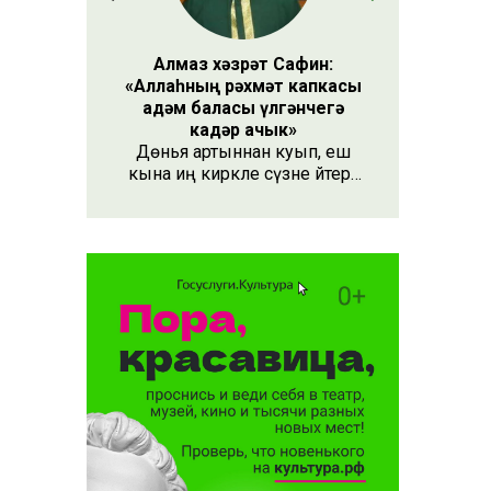
Алмаз хәзрәт Сафин:
«Аллаһның рәхмәт капкасы
адәм баласы үлгәнчегә
кадәр ачык»
Дөнья артыннан куып, еш
кына иң кирәкле сүзне әйтергә
онытабыз. «Рәхмәт» сүзе бу.
Әлеге сүзне күршең яки
дустыңа гына түгел, Аллаһы
Тәгаләгә дә әйтү тиешле, чөнки
кеше бөтен яшәеше, барлыгы
белән Аңа бурычлы.
тр
әнгән:
ак