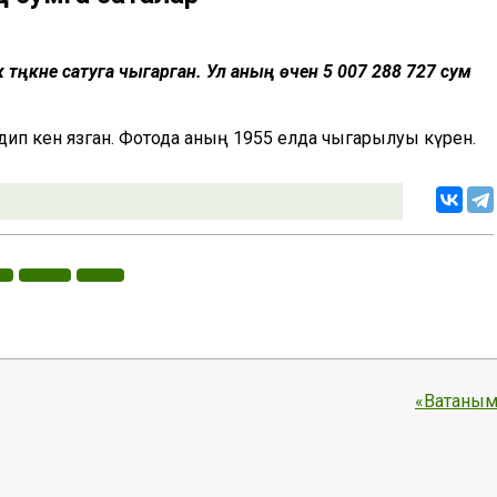
әңкәне сатуга чыгарган. Ул аның өчен 5 007 288 727 сум
дип кенә язган. Фотода аның 1955 елда чыгарылуы күренә.
«Ватаным