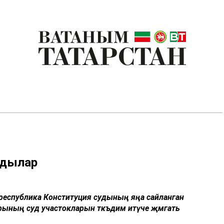
рдылар
ин республика Конституция судының яңа сайланган
ының суд участокларын тәкъдим итүче җәмәгать