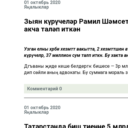
01 октябрь 2020
Яңалыклар
Зыян күрүчеләр Рамил Шәмсет
акча таләп иткән
Узган елны хәрби хезмәттә вакытта, 2 хезмәттәшен 
күрүчеләр, 37 миллион сум таләп иткән. Бу хакта
Дәгъваны җиде кеше белдергән: бишесе — 3әр млн 
дип сөйли аның адвокаты. Бу суммага мораль зы
Комментарий 0
01 октябрь 2020
Яңалыклар
Татарстанда биш тиенне 5 млр