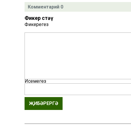
Комментарий 0
Фикер өстәү
Фикерегез
Исемегез
ҖИБӘРЕРГӘ