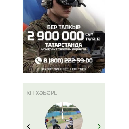
КӨН ХӘБӘРЕ