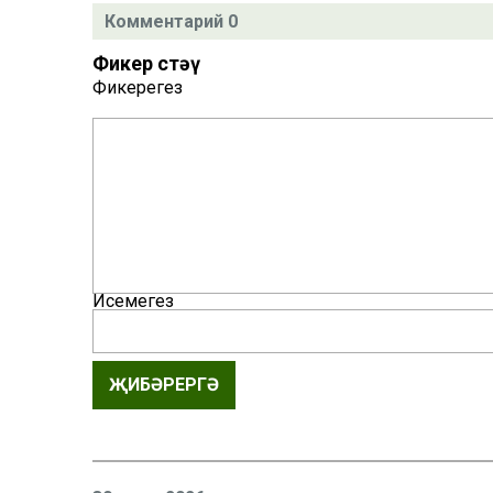
Комментарий 0
Фикер өстәү
Фикерегез
Исемегез
ҖИБӘРЕРГӘ