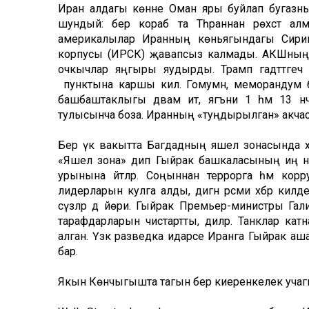
Иран алдагы көнне Оман яры буйлап бугазны к
шундый: бер кораб та Тәһраннан рөхсәт ал
америкалылар Иранның көньягындагы Сирик 
корпусы (ИРСК) җавапсыз калмады. АКШның Күв
очкычлар яңгыры яудырды. Трамп гадәттәгечә
пунктына каршы килә. Гомумән, меморандум бар
башбаштаклыгы дәвам итә, ягъни 1 һәм 13 
тулысынча боза. Иранның «туңдырылган» акчасы
Бер үк вакытта Багдадның яшел зонасында хәрби 
«Яшел зона» дип Гыйрак башкаласының иң нык
урынына әйтәләр. Соңыннан террорга һәм кор
лидерларын кулга алды, дигән рәсми хәбәр килде
сүзләр дә йөри. Гыйрак Премьер-министры Гали 
тарафдарларын чистартты, диләр. Танклар ка
алган. Үзәк разведка идарәсе Иранга Гыйрак аша 
бар.
Якын Көнчыгышта тагын бер киеренкелек учагы