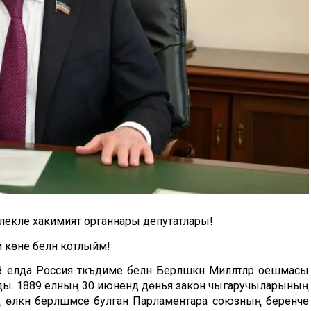
киллекле хакимият органнары депутатлары!
 көне белән котлыйм!
8 елда Россия тәкъдиме белән Берләшкән Милләтләр оешмасы
лды. 1889 елның 30 июнендә дөнья закон чыгаручыларының
 иң өлкән берләшмәсе булган Парламентара союзның беренче