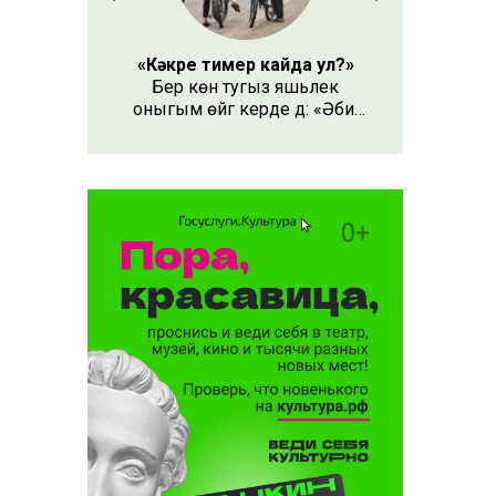
«Кәкре тимер кайда ул?»
Бер көн тугыз яшьлек
оныгым өйгә керде дә: «Әби,
безнең кәкре тимер кайда
ул?» – дип сорады.