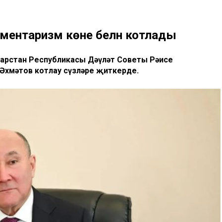
ментаризм көне белән котлады
тарстан Республикасы Дәүләт Советы Рәисе
хмәтов котлау сүзләре җиткерде.