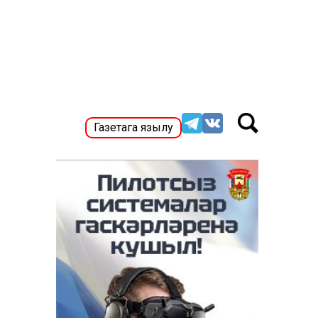
Газетага язылу