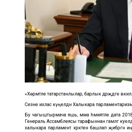
«
Хөрмәтле татарстанлылар, барлык дәрәҗәдәге вә
Сезне ихлас күңелдән Халыкара парламентаризм
Бу чагыштырмача яшь, әмма әһәмиятле дата 201
Генераль Ассамблеясы тарафыннан гамәлгә куе
халыкара парламент хәрәкәтен башлап җибәргән