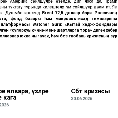
ле Иран–Америка сөйләшүләре өзелде, дип язса да, Трамп
 туктату турында килештеләр һәм сөйләшүләр дәвам итә. Ял
к. Дүшәмбе иртәсендә
Brent 72,5 доллар йөри. Россиянең
люта, фонд базары һәм макроикътисад темаларына
 платформасы Watcher Guru: «Кытай хедж-фондлары
лгән «суперкуык» әнә-менә шартларга тора» дигән хәбәр
долларлар юкка чыгачак, һәм без глобаль кризисның зур
ре ялвара, үзләре
Сәбтә кризисы
е кага
30.06.2026
.2026