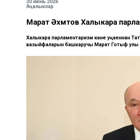
30 июнь 2026
Яңалыклар
Марат Әхмәтов Халыкара парла
Халыкара парламентаризм көне уңаеннан Та
вазыйфаларын башкаручы Марат Готыф улы Ә