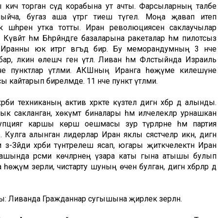
ичә торган сәүдә корабына ут ачты. Фарсыларның таләбе
мыйча, бугаз аша үтәргә тиеш түгел. Моңа җавап итеп
шәһәрен утка тотты. Иран революциясен саклаучылар
әйт һәм Бәһрәйндәге базаларына ракеталар һәм пилотсыз
 Иранны юк итәргә вәгъдә бирә. Бу меморандумның 3 нче
, ләкин өлешчә генә үтәлә. Ливан һәм Фәләстыйнда Израиль
нче пунктлар үтәлми. АКШның Иранга һөҗүме килешүне
 кайтарып бирелмәде. 11 нче пункт үтәлми.
техниканың актив хәрәкәте күзәтелә дигән хәбәр дә алынды.
 сакланган, хөкүмәт биналары һәм илчелекләр урнашкан
рупциягә каршы көрәш оешмасы зур түрәләрне һәм партия
. Кулга алынган лидерлар Иран яклы сәясәтчеләр икән, дигән
әз-Зәйди хәрби түнтәрелеш ясап, югары җитәкчелектән Иран
тнашында рәсми көчләрнең үзара каты гына атышы булып
һөҗүм әзерли, чистарту шуның өчен булган, дигән хәбәрләр дә
: Ливанда Гражданнар сугышына җирлек әзерләнә.