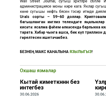
Wall Street Journal, сугыш хәрәкәтләре сәбәп
администрациясе моны кире кага. Яклар сугышны
көне сугышы нефть бәясенә тәэсир итмәде дияле
Urals сорты – 59
–
60 доллар. Криптова
багышланган инглиз телендәге яңалыклар
кисәтә: ясалма фәһем өлкәсендә барлыкка ки
тарата. Хәбәр чынга ашса, бик күп триллион 
гөрелтесен ишетәчәкбез.
БЕЗНЕҢ МАКС КАНАЛЫНА
ЯЗЫЛЫГЫЗ
!
Охшаш язмалар
Кытай киметкәннән без
Үзлә
интегәбез
кир
30.06.2026
30.06