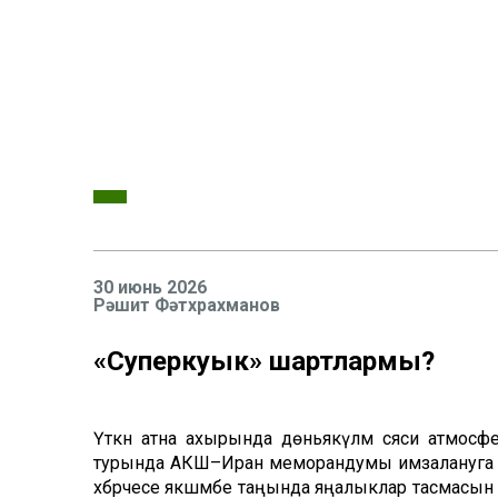
30 июнь 2026
Рәшит Фәтхрахманов
«Суперкуык» шартлармы?
Үткән атна ахырында дөньякүләм сәяси атмос
турында АКШ–Иран меморандумы имзалануга кар
хәбәрчесе якшәмбе таңында яңалыклар тасмасын 