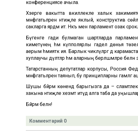
конференциясе ачыла.
Хәзерге вакытта вәкиллекле халык хакимият
мәнфәгатьләрен нәтиҗәле яклый, конструктив с
сакларга ярдәм итә. Нәкъ менә парламент озак сро
Бүгенге гади булмаган шартларда парламен
киметүнең һәм күпполярлы гадел дөнья төз
аерым әһәмияткә ия. Барлык чикләүләргә дә карама
хуплаучы дәүләтләр һәм аларның берләшмәләре бел
Татарстанның депутатлар корпусы, Россия Феде
мәнфәгатьләренә таянып, бу принципларны гамәлгә
Шушы бәйрәм көнендә барыгызга да – сәламәтлек
хакына нәтиҗәле хезмәт итүдә алга таба да уңышла
Бәйрәм белән!
Комментарий 0