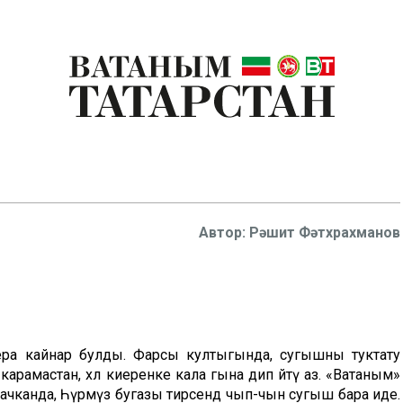
Рәшит Фәтхрахманов
фера кайнар булды. Фарсы култыгында, сугышны туктату
амастан, хәл киеренке кала гына дип әйтү аз. «Ватаным»
ачканда, Һүрмүз бугазы тирәсендә чып-чын сугыш бара иде.