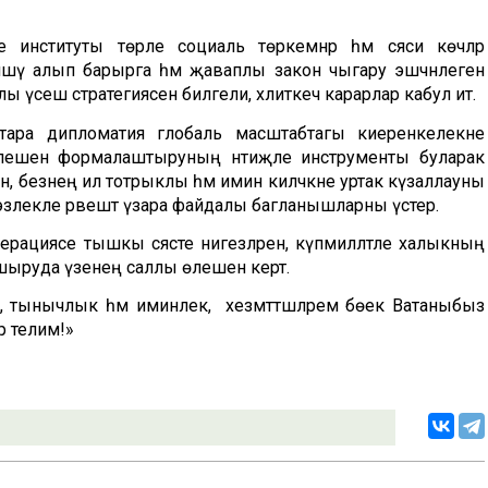
е институты төрле социаль төркемнәр һәм сәяси көчләр
өйләшү алып барырга һәм җаваплы закон чыгару эшчәнлеген
клы үсеш стратегиясен билгели, хәлиткеч карарлар кабул итә.
тара дипломатия глобаль масштабтагы киеренкелекне
елешен формалаштыруның нәтиҗәле инструменты буларак
стан, безнең ил тотрыклы һәм имин киләчәкне уртак күзаллауны
ән эзлекле рәвештә үзара файдалы багланышларны үстерә.
рациясе тышкы сәясәте нигезләренә, күпмилләтле халыкның
 ашыруда үзенең саллы өлешен кертә.
, тынычлык һәм иминлек, ә хезмәттәшләремә бөек Ватаныбыз
р телим!»