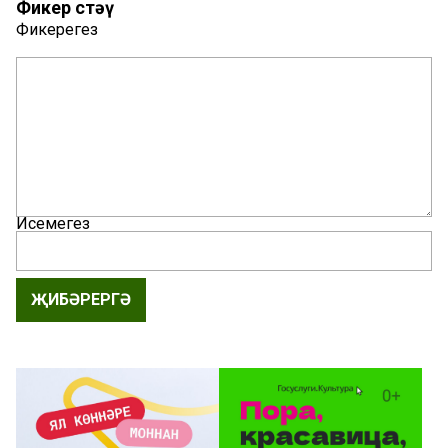
Фикер өстәү
Фикерегез
Исемегез
ҖИБӘРЕРГӘ