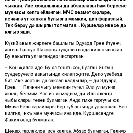
чыккан. Ике хуҗалыкның да абзарлары һәм берсенең
мунчасы көлгә әйләнгән. МЧС хезмәткәрләре,
печәнгә ут капкан булырга мөмкин, дип фаразлый.
Тик берәү дә шырпы тотмаган... Күршеләр икесе дә
ялгыз яши.
Күзкәй авыл җирлеге башлыгы Эдуард Гәрәев әйтүенчә,
янгын Гөлнур Шакиров хуҗалыгында килеп чыккан.
Бу вакытта ул чөгендер чистарткан.
– Көн җилле иде. Бу хәл төштән соң булган. Янгын
сүндерүчеләр вакытында килеп җитте. Депо үзебездә
бит. Ике йортны да саклап калдылар, – ди Эдуард
Гәрәев. – Печәннән чыгу мөмкин түгел. Әллә ул мунча
яккан, белмим. Үзе исә, якмадым, ди. Әллә электр
чыбыклары төзек булмаган. Анда тәмәке тартучы юк.
Мунча белән сарайлары бер түбә астында урнашкан. Без
килгәндә, нәкъ менә мунчасы яна иде. Күршесендәге
Факил өендә булмаган.
Шөкер, терлекләре исән калган. Абзар булмагач, Гөлнур