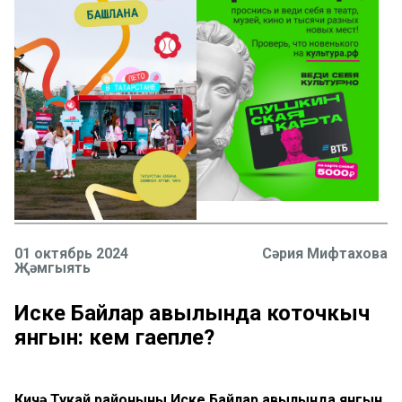
01 октябрь 2024
Сәрия Мифтахова
Җәмгыять
Иске Байлар авылында коточкыч
янгын: кем гаепле?
Кичә Тукай районының Иске Байлар авылында янгын