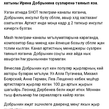
хатыны Ирина Добрынина сүзләренә таянып яза.
Узган атнада SHOT телеграм-каналы язганча,
Добрынин, инсульт булу сәбәпле, авыр хәлдә хастаханәгә
озатылган. Артист инде моңа кадәр дә 2 тапкыр инсульт
кичергән булган.
Мash телеграм-каналы мәгълүматларына караганда,
композитор баш миендә кан әйләнеше бозылу сәбәпле җан
тәслим кылган. Канал артистның менеджеры сүзләренә
таянып язганча. Добрынин соңгы ике айда нык
авырган һәм урыныннан тормаган.
Вячеслав Добрынин күп кенә популяр җырларның көй
авторы буларак мәгълүм. Ул Алла Пугачева, Михаил
Боярский, Анна Герман, Лев Лещенко кебек мәшһүр
артистларга җырлар язган. 100 дән артык җырын
шагыйрь Леонид Дербенев белән иҗат иткән. Моннан
тыш фильмнар һәм сериалларга көйләр язган.
Добрынин иҗат эшчәнлеге дәверендә меңгә якын җыр