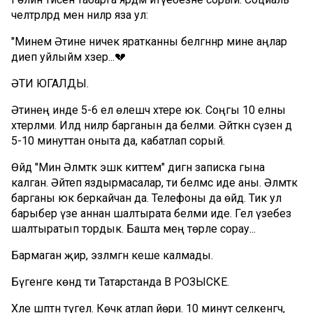
челтәрләрдә менә ниләр яза ул:
"Минем Әтине ничек яратканны белгәннәр мине аңлар
диеп уйлыйм хәзер...💔
ӘТИ ЮГАЛДЫ.
Әтинең инде 5-6 ел өлешчә хәтере юк. Соңгы 10 елны
хәтерләми. Илдә ниләр барганын да белми. Әйткән сүзен дә
5-10 минуттан оныта да, кабатлап сорый.
Өйдә "Мин Әлмәткә эшкә киттем" дигән записка гына
калган. Әйтеп яздырмасалар, әти белмәс иде аны. Әлмәткә
барганы юк беркайчан да. Телефоны да өйдә. Тик ул
барыбер үзе аннан шалтырата белми иде. Гел үзебез
шалтыратып тордык. Башта мең төрле сорау...
Бармаган җир, эзләмәгән кеше калмады.
Бүгенге көндә әти Татарстанда В РОЗЫСКЕ.
Хәле шәптән түгел. Көчкә атлап йөри. 10 минут селкенгәч,