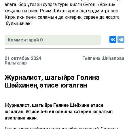
апага бер үгезен суярга туры килгән бүген. «Ярыш»
хуҗалыгы рәисе Рәсим Шәйхаттаров аңа ярдәм итәргә әзер.
Кирәк икән печән, саламын да китерәчәк, сараен да ясарга
булышачак.
Комментарий 0
01 октябрь 2024
Гөлгенә Шиһапова
Яңалыклар
Журналист, шагыйрә Гөлинә
Шәйхинең әтисе югалган
Журналист, шагыйрә Гөлинә Шәйхинең әтисе
югалган. Әтисе 5-6 ел өлешчә хәтерен югалтып
азаплана икән.
Гөлинә әтисен табарга ярдәм итүебезне сорый. Социаль