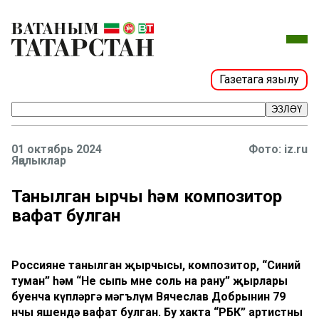
Газетага язылу
ЭЗЛӘҮ
01 октябрь 2024
Фото: iz.ru
Яңалыклар
Танылган җырчы һәм композитор
вафат булган
Россиянең танылган җырчысы, композитор, “Синий
туман” һәм “Не сыпь мне соль на рану” җырлары
буенча күпләргә мәгълүм Вячеслав Добрынин 79
нчы яшендә вафат булган. Бу хакта “РБК” артистның