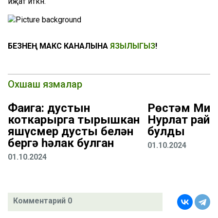
иҗат иткән.
БЕЗНЕҢ МАКС КАНАЛЫНА
ЯЗЫЛЫГЫЗ
!
Охшаш язмалар
Фаҗига: дустын
Рөстәм Миң
коткарырга тырышкан
Нурлат рай
яшүсмер дусты белән
булды
бергә һәлак булган
01.10.2024
01.10.2024
Комментарий 0