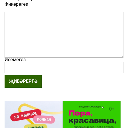
Фикерегез
Исемегез
ҖИБӘРЕРГӘ