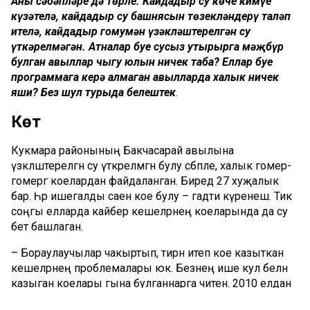
Аның сәбәпләре дә төрле. Кайдадыр су көче кимүе
күзәтелә, кайдадыр су башнясын төзекләндерү таләп
ителә, кайдадыр гомумән үзәкләштерелгән су
үткәрелмәгән. Атналар буе сусыз утырырга мәҗбүр
булган авыллар чыгу юлын ничек таба? Еллар буе
программага керә алмаган авылларда халык ничек
яши? Без шул турыда белештек
.
Көтү
Кукмара районының Бакчасарай авылына
үзәкләштерелгән су үткәрелмәгән булу сәбәпле, халык гомер-
гомергә коелардан файдаланган. Биредә 27 хуҗалык
бар. Һәр ишегалды саен кое булу – гадәти күренеш. Тик
соңгы елларда кайбер кешеләрнең коеларында да су
бетә башлаган.
– Бораулаучылар чакыртып, тирән итеп кое казыткан
кешеләрнең проблемалары юк. Безнең ише кул белән
казыган коелары гына булганнарга читен. 2010 елдан
соңгы корылыктан соң тирәнәйтсәк тә, коедагы су җитми,