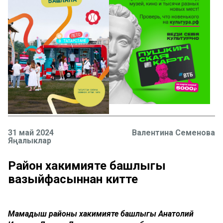
31 май 2024
Валентина Семенова
Яңалыклар
Район хакимияте башлыгы
вазыйфасыннан китте
Мамадыш районы хакимияте башлыгы Анатолий