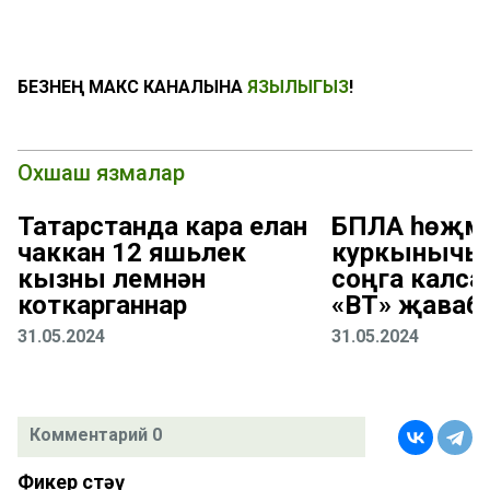
БЕЗНЕҢ МАКС КАНАЛЫНА
ЯЗЫЛЫГЫЗ
!
Охшаш язмалар
Татарстанда кара елан
БПЛА һөҗүм
чаккан 12 яшьлек
куркынычы 
кызны үлемнән
соңга калса
коткарганнар
«ВТ» җаваб
31.05.2024
31.05.2024
Комментарий 0
Фикер өстәү