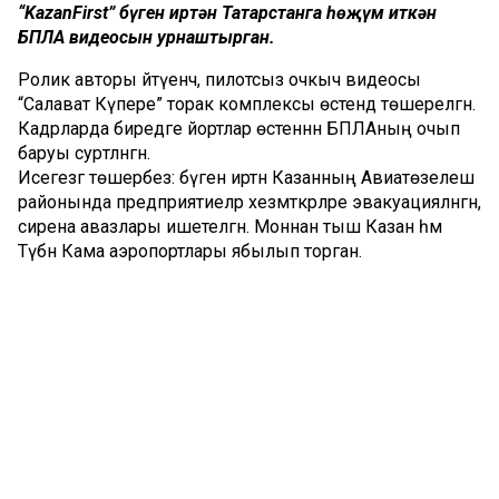
“KazanFirst” бүген иртән Татарстанга һөҗүм иткән
БПЛА видеосын урнаштырган.
Ролик авторы әйтүенчә, пилотсыз очкыч видеосы
“Салават Күпере” торак комплексы өстендә төшерелгән.
Кадрларда биредәге йортлар өстеннән БПЛАның очып
баруы сурәтләнгән.
Исегезгә төшерәбез: бүген иртән Казанның Авиатөзелеш
районында предприятиеләр хезмәткәрләре эвакуацияләнгән,
сирена авазлары ишетелгән. Моннан тыш Казан һәм
Түбән Кама аэропортлары ябылып торган.