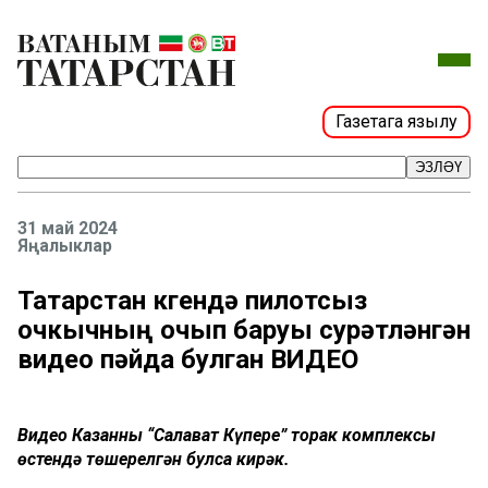
Газетага язылу
ЭЗЛӘҮ
31 май 2024
Яңалыклар
Татарстан күгендә пилотсыз
очкычның очып баруы сурәтләнгән
видео пәйда булган ВИДЕО
Видео Казанның “Салават Күпере” торак комплексы
өстендә төшерелгән булса кирәк.