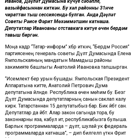
Иванов, Дәүләт Думасына күчүе сәбәпле,
вазыйфасыннан киткән. Бу хәл районның 31нче
чираттан тыш сессиясендә булган. Анда Дәүләт
Советы Рәисе Фәрит Мөхәммәтшин катнаша.
Депутатлар Ивановның отставкага китүе өчен бердәм
тавыш биргән.
Моңа кадәр “Татар-информ” хәбәр иткәнчә, “Бердәм Россия”
партиясенең генераль советы Дәүләт Думасында Елена
Ямпольскаяның мандатын Мамадыш районы
хакимияте башлыгы Анатолий Ивановка тапшырган.
“Исемлектә бер урын бушады. Ямпольская Президент
Аппаратына китте, Анатолий Петрович Дума
депутатына әйләнде. Республика өчен мөһим бу. Безгә
Дәүләт Думасында депутатларның санын саклап калу
кирәк. Татарстаннан 15 депутатыбыз бар. Бик әйбәт сан.
Депутатлар да әйбәт. Алар закон сагында тора, бу
законнарны яза, кабул итә, республикабызга булыша.
Барлык программаларда – дәүләт, шулай ук федераль
программаларда катнаша”, – дип билгеләп үткән Фәрит