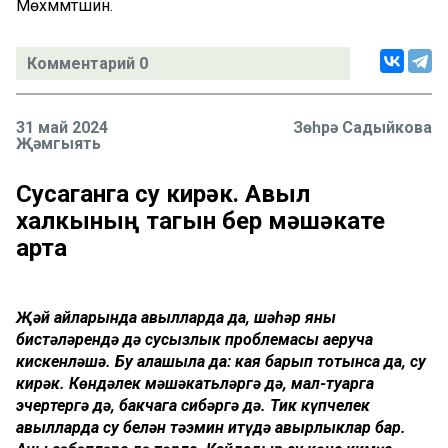
Мөхәммәтшин.
Комментарий 0
31 май 2024
Зөһрә Садыйкова
Җәмгыять
Сусаганга су кирәк. Авыл
халкының тагын бер мәшәкате
арта
Җәй айларында авылларда да, шәһәр яны
бистәләрендә дә сусызлык проблемасы аеруча
кискенләшә. Бу аңлашыла да: кая барып тотынсаң да, су
кирәк. Көндәлек мәшәкатьләргә дә, мал-туарга
эчертергә дә, бакчага сибәргә дә. Тик күпчелек
авылларда су белән тәэмин итүдә авырлыклар бар.