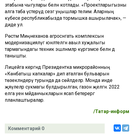
этабына чыгулары белән котлады. «Проектларыгызны
алга таба үстерүдә сезгә уңышлар телим. Аларның
күбесе республикабызда тормышка ашырылачак», —
диде ул.
Рөстәм Миңнеханов агросәнәгать комплексын
модернизацияләүгә юнәлтелгән авыл хуҗалыгы
тармагындагы техник эшләнмәләр күргәзмәсе белән дә
танышты.
Лицейга кергәндә Президентка микрорайонның
«Көнбатыш капкалар» дип аталган бульварын
төзекләндерү турында да сөйләделәр. Монда инде
җәяүлеләр сукмагы булдырылган, газон җәелгән. 2022
елга уен мәйданчыкларын ясап бетерергә
планлаштыралар.
/Татар-информ
Комментарий 0