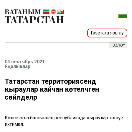
Газетага язылу
ЭЗЛӘҮ
04 сентябрь 2021
Яңалыклар
Татарстан территориясендә
кыраулар кайчан көтеләчәген
сөйләделәр
Киләсе атна башыннан республикада кыраулар төшүе
ихтимал.