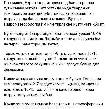
Россиянең Европа территориясендә һава торышы
тулысынча үзгәрде. Татарстанда инде хәзердән үк
температура шактый түбән, ә киләсе атна башыннан
кыраулар да башланырга мөмкин. Бу хакта
Гидрометеорология һәм әйләнә-тирәлекне күзәтү үзәге хәбәр итә.
Бүген көндез Татарстанда һава температурасы 10-16
градусны тәшкил итәчәк. Якшәмбе көнне дә салкынча һәм
яңгырлы һава торышы көтелә.
Термометр баганасы төнлә 4-9 градус, көндез 10-15
градус җылылыкны күрсәтә. Төньяктан исүче көчле
җилнең тизлеге секундына 15-20 градус булыр дип
фаразлана.
Киләсе атнада аз гына явым-төшем булыр. Төнлә һава
температурасы 2-7 градус чамасы җылы, көндез исә
җылылык 10-15 градус. Төнлә кайбер районнарда
кырау төшү ихтималы бар.
Көчле җил һәм салкынча һава торышы атмосфераның