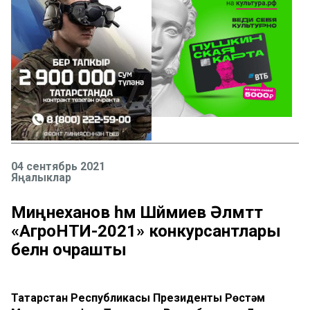
04 сентябрь 2021
Яңалыклар
Миңнеханов һәм Шәймиев Әлмәттә
«АгроНТИ-2021» конкурсантлары
белән очрашты
Татарстан Республикасы Президенты Рөстәм