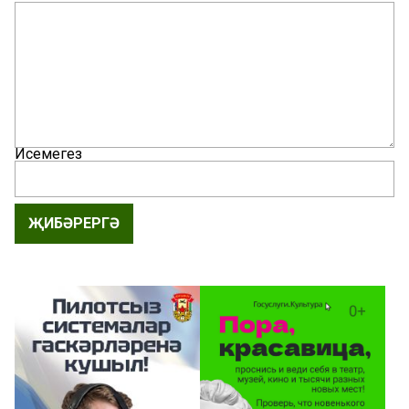
Исемегез
ҖИБӘРЕРГӘ