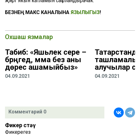
җиргә якын катламын сафландырачак.
БЕЗНЕҢ МАКС КАНАЛЫНА
ЯЗЫЛЫГЫЗ
!
Охшаш язмалар
Табиб: «Яшьлек сере –
Татарстанд
бәрәңгедә, әмма без аны
ташламалы 
дөрес ашамыйбыз»
алучылар са
04.09.2021
04.09.2021
Комментарий 0
Фикер өстәү
Фикерегез