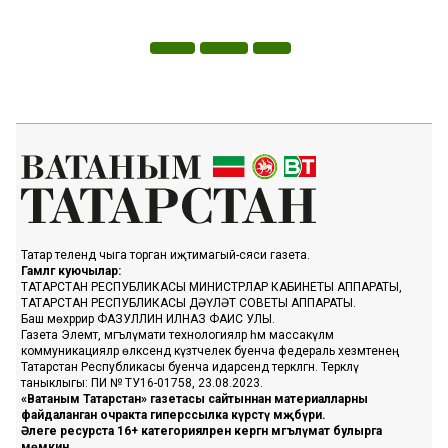
Татар телендә чыга торган иҗтимагый-сәяси газета.
Гамәлгә куючылар:
ТАТАРСТАН РЕСПУБЛИКАСЫ МИНИСТРЛАР КАБИНЕТЫ АППАРАТЫ,
ТАТАРСТАН РЕСПУБЛИКАСЫ ДӘҮЛӘТ СОВЕТЫ АППАРАТЫ.
Баш мөхәррир ФАЗУЛЛИН ИЛНАЗ ФАИС УЛЫ.
Газета Элемтә, мәгълүмати технологияләр һәм массакүләм
коммуникацияләр өлкәсендә күзәтчелек буенча федераль хезмәтенең
Татарстан Республикасы буенча идарәсендә теркәлгән. Теркәлү
таныклыгы: ПИ № ТУ16-01758, 23.08.2023.
«Ватаным Татарстан» газетасы сайтыннан материалларны
файдаланган очракта гиперссылка күрсәтү мәҗбүри.
Әлеге ресурста 16+ категорияләренә кергән мәгълүмат булырга
мөмкин.