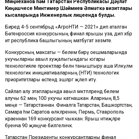
Миңнеханов һәм Татарстан Республикасы Дәүләт
Киңәшчесе Минтимер Шәймиев Әлмәткә визитлары
кысаларында Инженерлык лицеенда булды.
Биредә 4-5 сентябрьдә «АгроНТИ — 2021» дип аталган
Бөтенроссия конкурсының финал ярышы уза, дип хәбәр
итә республика башлыгының матбугат хезмәте.
Конкурсның максаты — белем бирү оешмаларында
укучыларны авыл хуҗалыгындагы югары
технологияле проектлар белән таныштыру аша Илкүләм
технологик инициативаларның (НТИ) технологик
приоритетлары өстендә эшләргә җәлеп итү.
Сайлап алу этапларында авыл мәктәпләрендә белем
алучы 62 мең 100 укучы катнашкан. Аларның 8,5
меңе — Татарстаннан. Финалга Татарстан, Башкортстан,
Самара һәм Саратов өлкәләреннән, Пермь, Ставрополь
краеннан 169 конкурсант чыккан. Ярыш нәтиҗәләре
буенча 90 җиңүче билгеләнәчәк.
Татарстан Президенты конкурсантларны финал