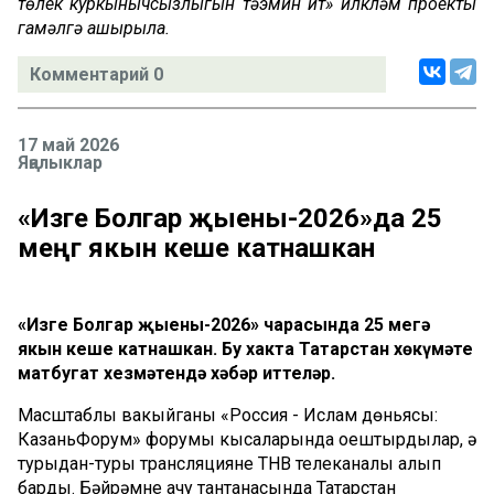
төлек куркынычсызлыгын тәэмин итү» илкүләм проекты
гамәлгә ашырыла.
Комментарий 0
17 май 2026
Яңалыклар
«Изге Болгар җыены-2026»да 25
меңгә якын кеше катнашкан
«Изге Болгар җыены-2026» чарасында 25 меңгә
якын кеше катнашкан. Бу хакта Татарстан хөкүмәте
матбугат хезмәтендә хәбәр иттеләр.
Масштаблы вакыйганы «Россия - Ислам дөньясы:
КазаньФорум» форумы кысаларында оештырдылар, ә
турыдан-туры трансляцияне ТНВ телеканалы алып
барды. Бәйрәмне ачу тантанасында Татарстан