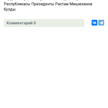
Республикасы Президенты Рөстәм Миңнеханов
булды.
Комментарий 0
Татар телендә чыга торган иҗтимагый-сәяси газета.
Гамәлгә куючылар:
ТАТАРСТАН РЕСПУБЛИКАСЫ МИНИСТРЛАР КАБИНЕТЫ АППАРАТЫ,
ТАТАРСТАН РЕСПУБЛИКАСЫ ДӘҮЛӘТ СОВЕТЫ АППАРАТЫ.
Баш мөхәррир ФАЗУЛЛИН ИЛНАЗ ФАИС УЛЫ.