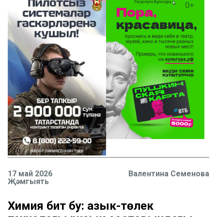
17 май 2026
Валентина Семенова
Җәмгыять
Химия бит бу: азык-төлек