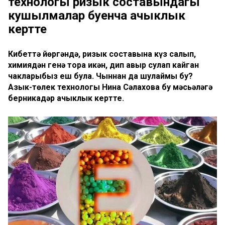
технологы ризык составындагы
кушылмалар буенча ачыклык
кертте
Кибеттә йөргәндә, ризык составына күз салып,
химиядән генә тора икән, дип авыр сулап кайган
чакларыбыз еш була. Чыннан да шулаймы бу?
Азык-төлек технологы Нина Сәлахова бу мәсьәләгә
берникадәр ачыклык кертте.