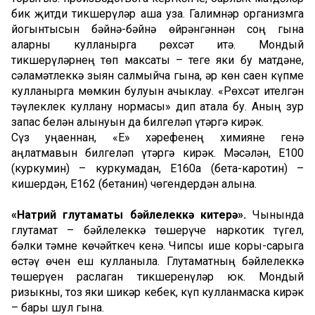
бик җитди тикшерүләр аша уза. Галимнәр организмга
йогынтысын бәйнә-бәйнә өйрәнгәннән соң гына
аларны кулланырга рөхсәт итә. Мондый
тикшерүләрнең төп максаты – теге яки бу матдәне,
сәламәтлеккә зыян салмыйча гына, һәр көн саен күпме
кулланырга мөмкин булуын ачыклау. «Рөхсәт ителгән
тәүлеклек куллану нормасы» дип атала бу. Аның зур
запас белән алынуын да билгеләп үтәргә кирәк.
Сүз уңаеннан, «Е» хәрефенең химияне генә
аңлатмавын билгеләп үтәргә кирәк. Мәсәлән, Е100
(куркумин) – куркумадан, Е160а (бета-каротин) –
кишердән, Е162 (бетанин) чөгендердән алына.
«Натрий
глутаматы
бәйлелеккә
китерә»
.
Чынында
глутамат – бәйлелеккә төшерүче наркотик түгел,
бәлки тәмне көчәйткеч кенә. Чипсы ише коры-сарыга
өстәү өчен еш кулланыла. Глутаматның бәйлелеккә
төшерүен раслаган тикшеренүләр юк. Мондый
ризыкны, тоз яки шикәр кебек, күп кулланмаска кирәк
– бары шул гына.