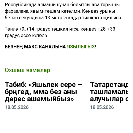
Республикада алмашынучан болытлы һава торышы
фаразлана, явым-төшем көтелми. Көндез урыны
белән секундына 13 метрга кадәр тизлектә җил исә.
Төнлә +9..+14 градус тәшкил итсә, көндез +28..+33
градус эссе көтелә.
БЕЗНЕҢ МАКС КАНАЛЫНА
ЯЗЫЛЫГЫЗ
!
Охшаш язмалар
Табиб: «Яшьлек сере –
Татарстанд
бәрәңгедә, әмма без аны
ташламалы 
дөрес ашамыйбыз»
алучылар са
18.05.2026
18.05.2026