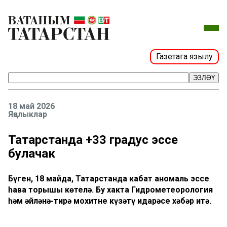
Газетага язылу
ЭЗЛӘҮ
18 май 2026
Яңалыклар
Татарстанда +33 градус эссе
булачак
Бүген, 18 майда, Татарстанда кабат аномаль эссе
һава торышы көтелә. Бу хакта Гидрометеорология
һәм әйләнә-тирә мохитне күзәтү идарәсе хәбәр итә.