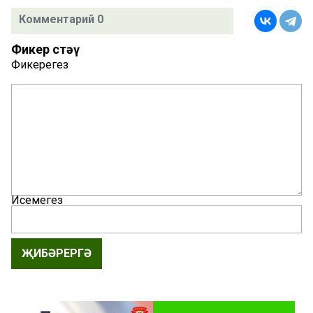
Комментарий 0
Фикер өстәү
Фикерегез
Исемегез
ҖИБӘРЕРГӘ