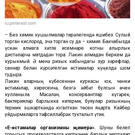
ru.pinterest.com
– Без химик кушылмалар тирәлегендә яшибез. Сулый
торган кислород, эчә торган су да – химия. Бакчабызда
үскән алмага хәтле исемнәре котны алырлык
дистәләрчә матдәдән тора. Ләкин алмадан беркем дә
курыкмый. Ә менә ризык кабындагы зур хәрефләр,
саннар белән күрсәтелгән өстәмәләр күңелдә шом
тудыра.
Ләкин аларның күбесеннән куркасы юк, чөнки
өстәмәләр, киресенчә, безгә әйбәт булсын өчен
кулланыла. Мәсәлән, консервантлар күгәрек,
бактерияләр барлыкка китерми, буяулар ризыкның
термик эшкәрткәндә югалткан төсен яңарта. Кайбер
уйдырмаларга тәфсилләбрәк тукталып үтик.
«Е
-
өстәмәләр
организмны
җимерә»
.
Шуны белеп
торыгыз: производствога керткәнче, барлык матдәләр