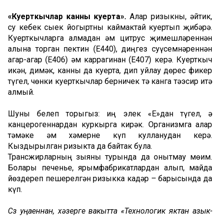
«Куерткычлар
канны
куерта»
.
Алар ризыкны, әйтик,
су кебек сыек йогыртны каймактай куертып җибәрә.
Куерткычларга алмадан һәм цитрус җимешләреннән
алына торган пектин (Е440), диңгез суүсемнәреннән
агар-агар (Е406) һәм каррагинан (Е407) керә. Куерткыч
икән, димәк, канны да куерта, дип уйлау дөрес фикер
түгел, чөнки куерткычлар берничек тә канга тәэсир итә
алмый.
Шуны белеп торыгыз: иң элек «Е»дан түгел, ә
канцерогеннардан куркырга кирәк. Организмга алар
тәмәке һәм хәмерне күп кулланудан керә.
Кыздырылган ризыкта да байтак була.
Трансжирларның зыяны турында да онытмау мөһим.
Болары печенье, ярымфабрикатлардан алып, майда
йөздереп пешерелгән ризыкка кадәр – барысында да
күп.
Сүз уңаеннан, хәзерге вакытта «Технологик яктан азык-