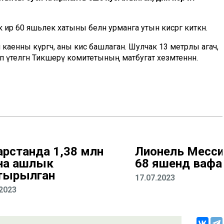
к ир 60 яшьлек хатыны белән урманга утын кисәргә киткән.
каенны күргәч, аны кисә башлаган. Шулчак 13 метрлы агач,
п үтелгән Тикшерү комитетының матбугат хезмәтеннән.
арстанда 1,38 млн
Лионель Месси
на ашлык
68 яшендә вафа
тырылган
17.07.2023
.2023