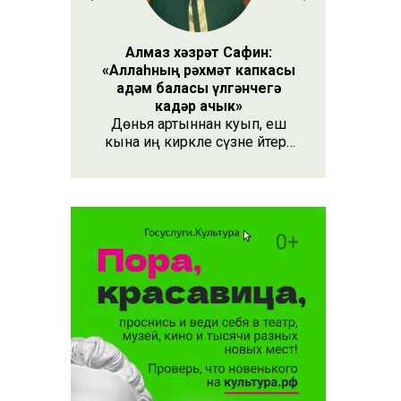
Алмаз хәзрәт Сафин:
«Аллаһның рәхмәт капкасы
адәм баласы үлгәнчегә
кадәр ачык»
Дөнья артыннан куып, еш
кына иң кирәкле сүзне әйтергә
онытабыз. «Рәхмәт» сүзе бу.
Әлеге сүзне күршең яки
дустыңа гына түгел, Аллаһы
Тәгаләгә дә әйтү тиешле, чөнки
кеше бөтен яшәеше, барлыгы
белән Аңа бурычлы.