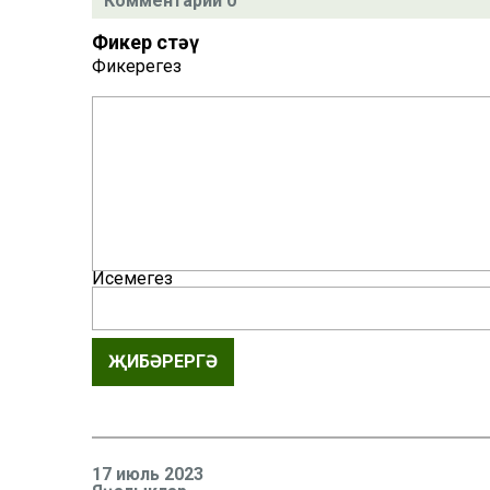
Комментарий 0
Фикер өстәү
Фикерегез
Исемегез
ҖИБӘРЕРГӘ
17 июль 2023