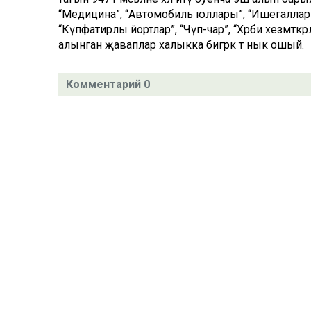
“Медицина”, “Автомобиль юллары”, “Ишегаллар
“Күпфатирлы йортлар”, “Чүп-чар”, “Хәрби хезмәткәр
алынган җаваплар халыкка бигрәк тә нык ошый.
Комментарий 0
Татар телендә чыга торган иҗтимагый-сәяси газета.
Гамәлгә куючылар:
ТАТАРСТАН РЕСПУБЛИКАСЫ МИНИСТРЛАР КАБИНЕТЫ АППАР
ТАТАРСТАН РЕСПУБЛИКАСЫ ДӘҮЛӘТ СОВЕТЫ АППАРАТЫ.