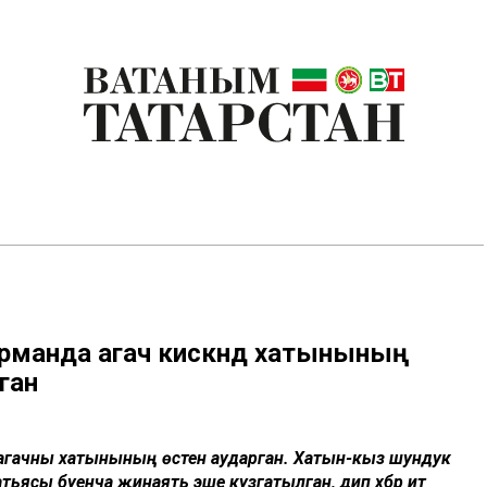
урманда агач кискәндә хатынының
ган
ә, агачны хатынының өстенә аударган. Хатын-кыз шундук
атьясы буенча җинаять эше кузгатылган, дип хәбәр итә