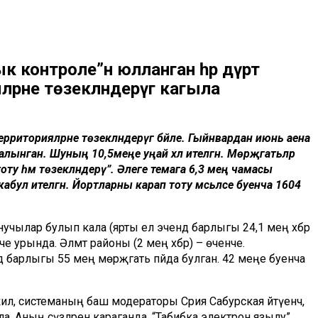
к контроле”нә юлланган һәр дүрт
ләрне төзекләндерүгә кагыла
территорияләрне төзекләндерүгә бәйле. Гыйнвардан июнь аена
 алынган. Шуның 10,5меңе уңай хәл ителгән. Мөрәҗәгатьләр
ту һәм төзекләндерү”. Әлеге темага 6,3 мең чамасы
абул ителгән. Йортларны карап тоту мәсьәләсе буенча 1604
учылар булып кала (ярты ел эчендә барлыгы 24,1 мең хәбәр
е урында. Әлмәт районы (2 мең хәбәр) – өченче.
барлыгы 55 мең мөрәҗәгать пәйда булган. 42 меңе буенча
кил, системаның баш модераторы Сәрия Сабурская әйтүенчә,
ла. Аның сүзләренә караганда, “Табибка электрон язылу”,