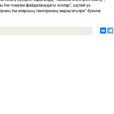
ы һәм гомуми файдаланудагы юллар”, шулай ук
ләрнең һәм аларның гаиләләренең мөрәҗәгатьләре” буенча
«Ватаным
АТЫ,