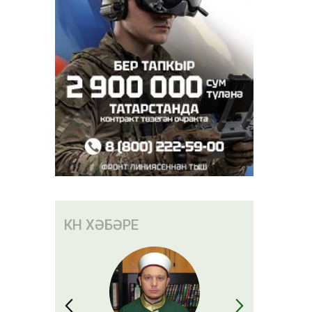
ның әтисе
КӨН ХӘБӘРЕ
т булган