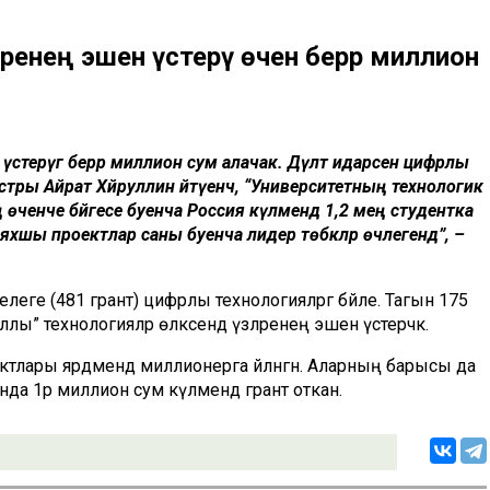
әренең эшен үстерү өчен берәр миллион
стерүгә берәр миллион сум алачак. Дәүләт идарәсен цифрлы
истры Айрат Хәйруллин әйтүенчә, “Университетның технологик
ченче бәйгесе буенча Россия күләмендә 1,2 мең студентка
яхшы проектлар саны буенча лидер төбәкләр өчлегендә”, –
леге (481 грант) цифрлы технологияләргә бәйле. Тагын 175
ы” технологияләр өлкәсендә үзләренең эшен үстерәчәк.
тлары ярдәмендә миллионерга әйләнгән. Аларның барысы да
а 1әр миллион сум күләмендә грант откан.