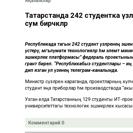
Яңалыклар
Татарстанда 242 студентка үзл
сум бирәчәкләр
Республикада тагын 242 студент үзләренең эшен ү
үстерү, мәгълүмати технологияләр һәм элемтә мин
эшмәкәрлек платформасы” федераль проектының ө
грант бирелә. “Республикабыз студентлары – иң 
дип язган ул үзенең телеграм-каналында.
Министр сүзләренә караганда, проектларның күпче
студент яңа приборлар һәм производствода “акылл
Узган елда Татарстанның 129 студенты ИТ-проек
университеттагы технологик эшмәкәрлек кысасынд
Комментарий 0