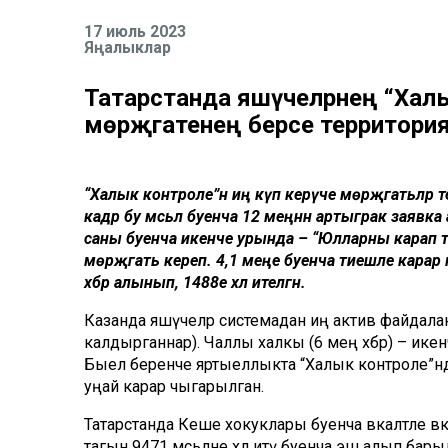
17 июль 2023
Яңалыклар
Татарстанда яшәүчеләрнең “Халы
мөрәҗәгатенең берсе территория
“Халык контроле”нә иң күп керүче мөрәҗәгатьләр 
кадәр бу мәсьәлә буенча 12 меңнән артыграк заявка
саны буенча икенче урында – “Юлларны карап то
мөрәҗәгать кереп. 4,1 меңе буенча тиешле карар к
хәбәр алынып, 1488е хәл ителгән.
Казанда яшәүчеләр системадан иң актив файдалан
калдырганнар). Чаллы халкы (6 мең хәбәр) – икенч
Быел беренче яртыеллыкта “Халык контроле”ндә 
уңай карар чыгарылган.
Татарстанда Кеше хокуклары буенча вәкаләтле вә
тагын 9471 мәсьәләне хәл итү буенча эш алып бары