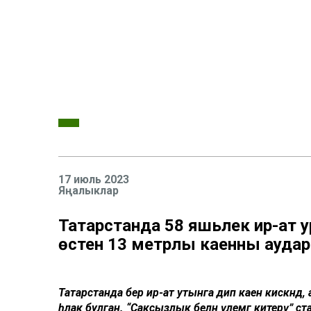
17 июль 2023
Яңалыклар
Татарстанда 58 яшьлек ир-ат 
өстенә 13 метрлы каенны аудар
Татарстанда бер ир-ат утынга дип каен кискәнд
һәлак булган. “Саксызлык белән үлемгә китерү” ст