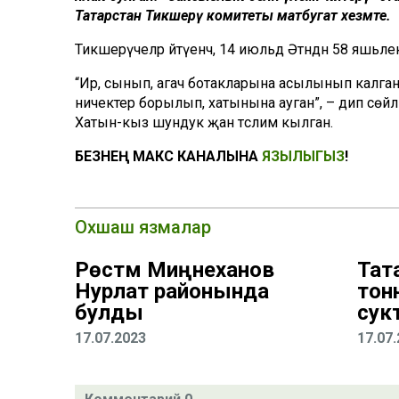
Татарстан Тикшерү комитеты матбугат хезмәте.
Тикшерүчеләр әйтүенчә, 14 июльдә Әтнәдән 58 яшьле
“Ир, сынып, агач ботакларына асылынып калган 
ничектер борылып, хатынына ауган”, – дип сөйлә
Хатын-кыз шундук җан тәслим кылган.
БЕЗНЕҢ МАКС КАНАЛЫНА
ЯЗЫЛЫГЫЗ
!
Охшаш язмалар
Рөстәм Миңнеханов
Тат
Нурлат районында
тон
булды
сук
17.07.2023
17.07