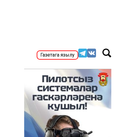
Газетага язылу