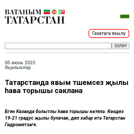
Газетага язылу
ЭЗЛӘҮ
05 июнь 2023
Яңалыклар
Татарстанда явым төшемсез җылы
һава торышы саклана
Бүген Казанда болытлы һава торышы көтелә. Көндез
19-21 градус җылы булачак, дип хәбәр итә Татарстан
Гидрометүзәге.