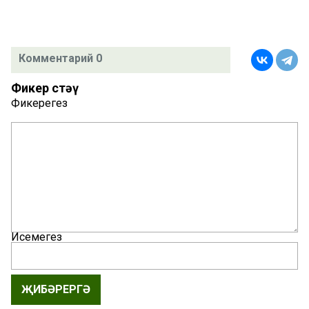
Комментарий 0
Фикер өстәү
Фикерегез
Исемегез
ҖИБӘРЕРГӘ