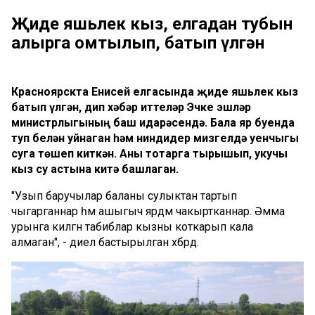
Җиде яшьлек кыз, елгадан тубын
алырга омтылып, батып үлгән
Красноярскта Енисей елгасында җиде яшьлек кыз
батып үлгән, дип хәбәр иттеләр Эчке эшләр
министрлыгының баш идарәсендә. Бала яр буенда
туп белән уйнаган һәм ниндидер мизгелдә уенчыгы
суга төшеп киткән. Аны тотарга тырышып, укучы
кыз су астына китә башлаган.
"Узып баручылар баланы сулыктан тартып
чыгарганнар һәм ашыгыч ярдәм чакыртканнар. Әмма
урынга килгән табиблар кызны коткарып кала
алмаган", - диелә бастырылган хәбәрдә.