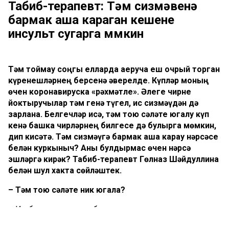
Табиб-терапевт: Тәм сизмәвенә
бармак аша караган кешене
инсульт сугарга мөмкин
Тәм тоймау соңгы елларда аеруча еш очрый торган
күренешләрнең берсенә әверелде. Күпләр моның
өчен коронавируска «рәхмәтле». Әлеге чирне
йоктыручылар тәм генә түгел, ис сизмәүдән дә
зарлана. Белгечләр исә, тәм тою сәләте югалу күп
кенә башка чирләрнең билгесе дә булырга мөмкин,
дип кисәтә. Тәм сизмәүгә бармак аша карау нәрсәсе
белән куркыныч? Аны булдырмас өчен нәрсә
эшләргә кирәк? Табиб-терапевт Гөлназ Шәйдуллина
белән шул хакта сөйләштек.
– Тәм тою сәләте ник югала?
– Иң беренче чиратта бу тәм тою рецепторлары
зарарлану аркасында килеп чыга. Авыз