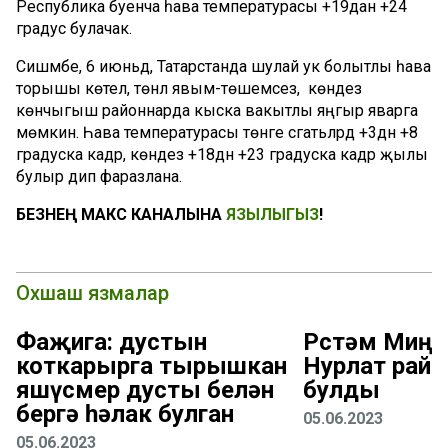
Республика буенча һава температурасы +19дан +24
градус булачак.
Сишәмбе, 6 июньдә, Татарстанда шулай ук болытлы һава
торышы көтелә, төнлә явым-төшемсез, ә көндез
көнчыгыш районнарда кыска вакытлы яңгыр яварга
мөмкин. Һава температурасы төнге сәгатьләрдә +3дән +8
градуска кадәр, көндез +18дән +23 градуска кадәр җылы
булыр дип фаразлана.
БЕЗНЕҢ МАКС КАНАЛЫНА
ЯЗЫЛЫГЫЗ
!
Охшаш язмалар
Фаҗига: дустын
Рөстәм Миңн
коткарырга тырышкан
Нурлат рай
яшүсмер дусты белән
булды
бергә һәлак булган
05.06.2023
05.06.2023