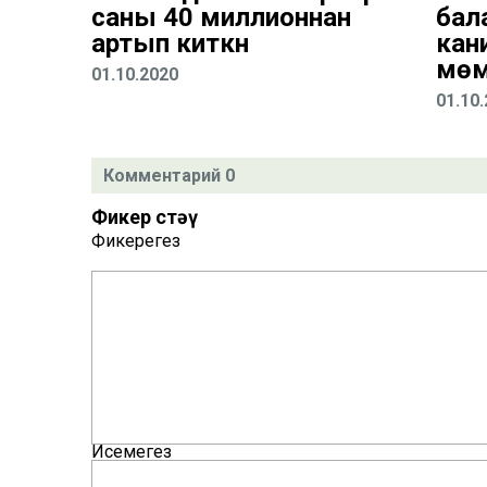
саны 40 миллионнан
бала
артып киткән
кан
мөм
01.10.2020
01.10
Комментарий 0
Фикер өстәү
Фикерегез
Исемегез