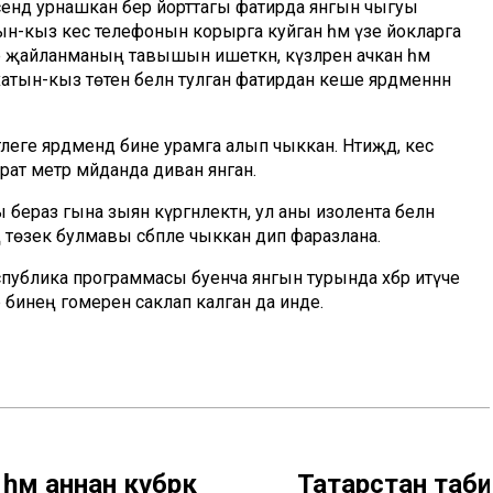
стәсендә урнашкан бер йорттагы фатирда янгын чыгуы
атын-кыз кесә телефонын корырга куйган һәм үзе йокларга
че җайланманың тавышын ишеткән, күзләрен ачкан һәм
е хатын-кыз төтен белән тулган фатирдан кеше ярдәменнән
ге ярдәмендә әбине урамга алып чыккан. Нәтиҗәдә, кесә
рат метр мәйданда диван янган.
 бераз гына зыян күргәнлектән, ул аны изолента белән
 төзек булмавы сәбәпле чыккан дип фаразлана.
спублика программасы буенча янгын турында хәбәр итүче
 әбинең гомерен саклап калган да инде.
һәм аннан күбрәк
Татарстан таб