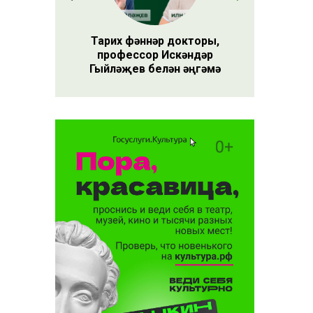
 бер
ны
Тарих фәннәр докторы,
алган
профессор Искәндәр
Гыйләҗев белән әңгәмә