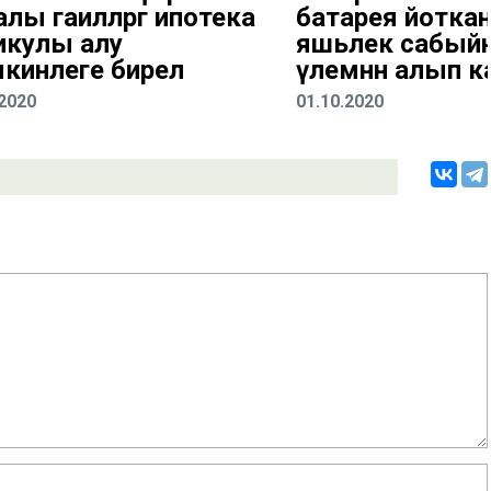
лы гаиләләргә ипотека
батарея йоткан
икулы алу
яшьлек сабый
кинлеге бирелә
үлемнән алып к
.2020
01.10.2020