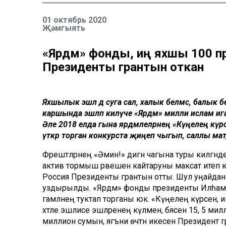
01 октябрь 2020
Җәмгыять
«Ярдәм» фонды, иң яхшы 100 пр
Президенты грантын откан
Яхшылык эшлә дә суга сал, халык белмәсә, балык 
каршында эшләп килүче «Ярдәм» милли ислам ига
Әле 2018 елда гына ярдәмлеләрнең «Күңелең күр
үткәрә торган конкурста җиңеп чыгып, саллы мат
Фәрештәләрнең «Әмин!» дигән чагына туры килгәндер
актив тормыш рәвешенә кайтаруны максат итеп 
Россия Президенты грантын отты. Шул уңайдан 
уздырылды. «Ярдәм» фонды президенты Илһам И
гамәлнең туктап торганы юк. «Күңелең күрсен, 
хәтле эшлисе эшләренең күләмен, бәясен 15, 5 мил
миллион сумын, ягъни өчтән икесен Президент г