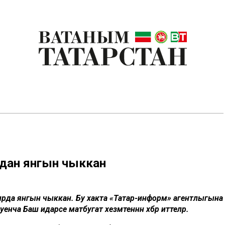
удан янгын чыккан
атирда янгын чыккан. Бу хакта «Татар-информ» агентлыгына
нча Баш идарәсе матбугат хезмәтеннән хәбәр иттеләр.