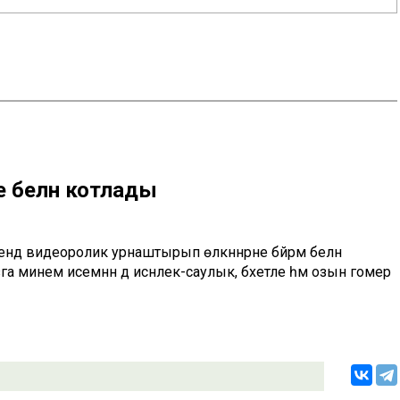
е белән котлады
ндә видеоролик урнаштырып өлкәннәрне бәйрәм белән
ыгызга минем исемнән дә исәнлек-саулык, бәхетле һәм озын гомер