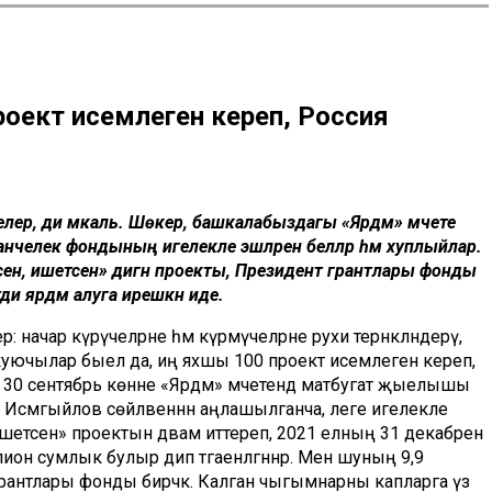
оект исемлегенә кереп, Россия
белер, ди мәкаль. Шөкер, башкалабыздагы «Ярдәм» мәчете
нәчелек фондының игелекле эшләрен беләләр һәм хуплыйлар.
сен, ишетсен» дигән проекты, Президент грантлары фонды
ди ярдәм алуга ирешкән иде.
: начар күрүчеләрне һәм күрмәүчеләрне рухи тернәкләндерү,
куючылар быел да, иң яхшы 100 проект исемлегенә кереп,
30 сентябрь көнне «Ярдәм» мәчетендә матбугат җыелышы
смәгыйлов сөйләвеннән аңлашылганча, әлеге игелекле
ишетсен» проектын дәвам иттереп, 2021 елның 31 декабренә
лион сумлык булыр дип тәгаенләгәннәр. Менә шуның 9,9
рантлары фонды бирәчәк. Калган чыгымнарны капларга үз