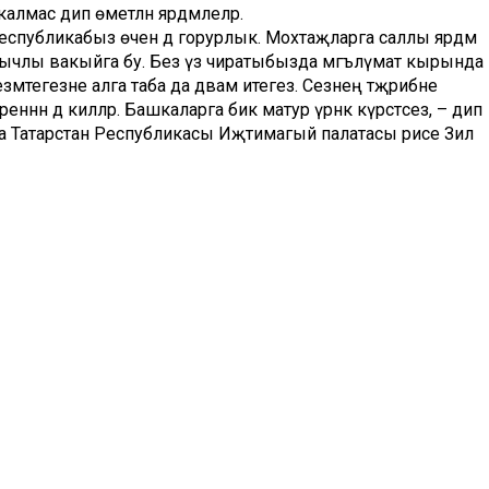
мас дип өметләнә ярдәмлеләр.
республикабыз өчен дә горурлык. Мохтаҗларга саллы ярдәм
анычлы вакыйга бу. Без үз чиратыбызда мәгълүмат кырында
мәтегезне алга таба да дәвам итегез. Сезнең тәҗрибәне
еннән дә киләләр. Башкаларга бик матур үрнәк күрсәтәсез, – дип
 Татарстан Республикасы Иҗтимагый палатасы рәисе Зилә
мәте «Ярдәм» фонды эшчәнлегенә дә үзгәрешләр кертте.
балалы мохтаҗ гаиләләрне, инвалидларны, ялгызы бала
ки азык-төлек җыелмасы белән тәэмин итүгә кереште алар.
ризык тарату үзенә күрә мавыктыргыч һәм үтә җаваплы эш
асыннан фонд эшчәнлегенә ярдәм итүчеләр сафы артуы белән дә
– күрмәүчеләрне рухи тернәкләндерү, сәламәтлекләрен ныгыту,
ән укырга өйрәтү; кул эшләренә, ризык пешерү серләренә
бөтенләй күрми башлаган кешеләр үз эченә бикләнмәсен,
үгел, башка ватандашларыбыз белән дә аралашсын. Әнә бүген
в «Ярдәм» эшчәнлегенә нигез салучылар белән сабый
ам җәйләвенә йөргәндә үк танышкан булган. Шунда, их
бара ул башкалабыздагы ислам көллиятен тәмамлаган,