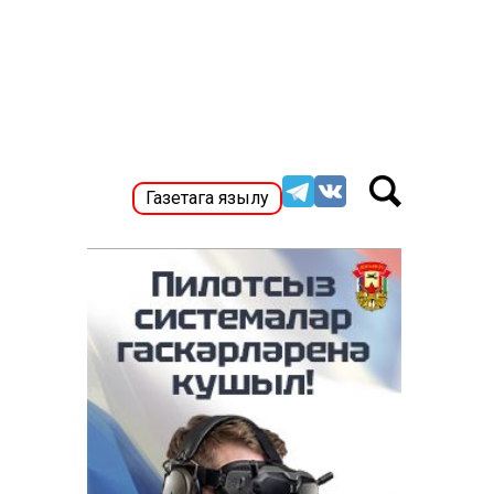
Газетага язылу