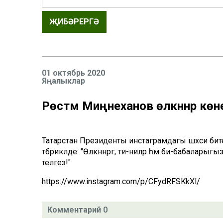
ҖИБӘРЕРГӘ
01 октябрь 2020
Яңалыклар
Рөстәм Миңнеханов өлкәннәр көн
Татарстан Президенты инстаграмдагы шәхси бите
тәбрикләде: "Өлкәннәргә, әти-әниләр һәм әби-бабалар
теләгез!"
https://www.instagram.com/p/CFydRFSKkXl/
Комментарий 0