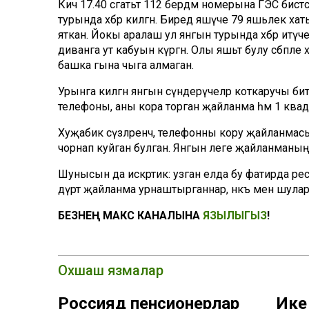
Кичә 17.40 сәгатьтә 112 бердәм номерына ГЭС би
турында хәбәр килгән. Биредә яшәүче 79 яшьлек х
яткан. Йокы аралаш ул янгын турында хәбәр итү
диванга ут кабуын күргән. Олы яшьтә булу сәбәпл
башка гына чыга алмаган.
Урынга килгән янгын сүндерүчеләр коткаручы битле
телефоны, аны кора торган җайланма һәм 1 квад
Хуҗабикә сүзләренчә, телефонны кору җайланмасы
чорнап куйган булган. Янгын әлеге җайланманың
Шунысын да искәртик: узган елда бу фатирда ре
дүрт җайланма урнаштырганнар, нәкъ менә шулар
БЕЗНЕҢ МАКС КАНАЛЫНА
ЯЗЫЛЫГЫЗ
!
Охшаш язмалар
Россиядә пенсионерлар
Ике 