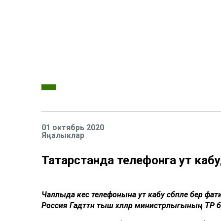
01 октябрь 2020
Яңалыклар
Татарстанда телефонга ут каб
Ч
аллыда кесә телефонына ут кабу сәбәпле бер ф
Россия Гадәттән тыш хәлләр министрлыгының ТР буе