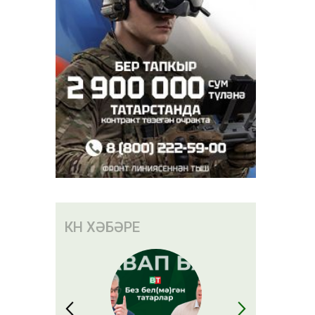
КӨН ХӘБӘРЕ
иблары