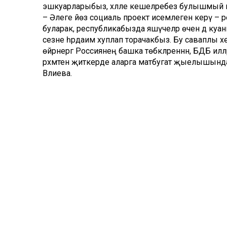
эшкуарларыбыз, хәлле кешеләребез булышмый кал
– Әлеге йөз социаль проект исемлегенә керү – 
буларак, республикабызда яшәүчеләр өчен дә ку
сезне һәрдаим хуплап торачакбыз. Бу саваплы хез
өйрәнергә Россиянең башка төбәкләреннән, БДБ илләр
рәхмәтен җиткерде аларга матбугат җыелышында
Вәлиева.
Дөрес, быел язын дөньяда башланган пандемия зәх
Тернәкләндерү курслары тукталып калса да, күп 
үстерүче аналарны, сукбайларны кайнар ризык я
Бигрәк тә ураза вакытында ике мең кешегә җылы 
булды. Эшкуарлар белән беррәттән, гади халык ар
истә калды рамазан ае.
Ярдәмлеләрнең максаты, нияте үзгәргәне юк. Болар 
Брайль ысулы буенча ислам дине нигезләрен, Коръ
төшендерү. Иң мөһиме күрүе үтә начарланган яки 
төшенкелеккә бирелмәсен, үз ишләре белән генә т
биредә укытучы булып эшләүче Марсель Ибраһимо
чагында, «Сөләйман» мәчетендә эшли башлаган исл
укытучы булырга иде, дигән хыялы туган. Тора-