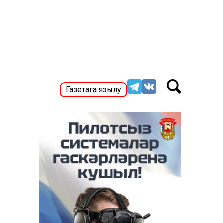
Газетага язылу