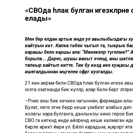
«СВОда һәлак булган игезәкләрне
елады»
Менә бер елдан артык инде ул авылыбыздагы х
кайтуын көтә. Капка төбенә чыгып та, тыкрык ба
карашы белән каршы ала: “Минекеләр түгелме?” Анн
борыла... Дөрес, шушы вакыт эчендә, аны шатлан
тапкыр кайтып китте. Тик бу көздә ике хуҗасы д
ишегалдыннан мәңгелек сәфәргә кузгалды.
21 көн аерма белән СВОда һәлак булган игезәк 
юлга озатканда бик күпләр, алар белән бергә этләрен
–Рәнис аны бик кечкенә чагыннан, фермадан алып 
Булат, әлеге этне берәр кеше үзебезгә алабыз ди
колагы кара булганга, данлыклы кино герое Бим
СВО га киткәндә инде өйләрендә кеше калмаган 
бирле иректә йөри ул. Бәйләп карадым, җирләргә ят