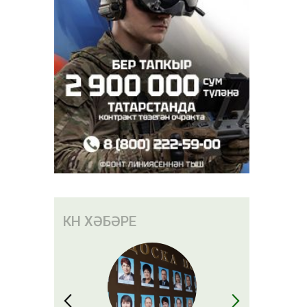
быел биш
лачак»
КӨН ХӘБӘРЕ