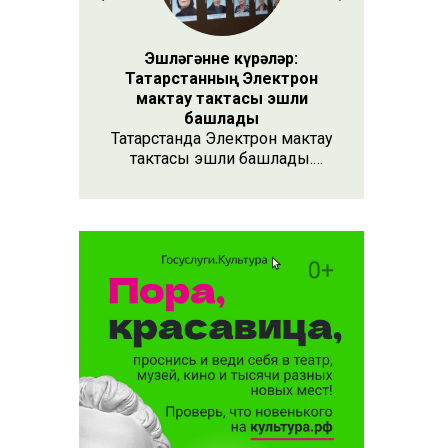
Эшләгәнне күрәләр:
Татарстанның Электрон
мактау тактасы эшли
башлады
Татарстанда Электрон мактау
тактасы эшли башлады.
Хезмәтенә күрә хөрмәт
күрсәтүнең заманча алымы
бу. Анда 15 меңнән артык
кеше турында мәгълүмат
тупланган. Исемлекне ел
саен яңартып торачаклар.
Лаеклыларга исә махсус
таныклык та бирәчәкләр.