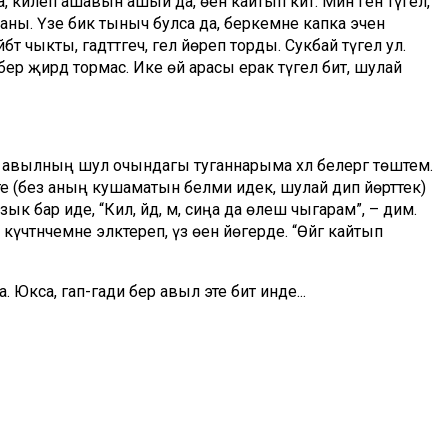
, килеп ашавын ашый да, өенә кайтып китә. Мин генә түгел,
аны. Үзе бик тыныч булса да, беркемне капка эченә
т чыкты, гадәттәгечә, гел йөреп торды. Сукбай түгел ул.
ә, бер җирдә тормас. Ике өй арасы ерак түгел бит, шулай
рдә авылның шул очындагы туганнарыма хәл белергә төштем.
ң эте (без аның кушаматын белми идек, шулай дип йөрттек)
бар иде, “Кил, әйдә, мә, сиңа да өлеш чыгарам”, – дим.
чтәнәчемне эләктереп, үз өенә йөгерде. “Өйгә кайтып
да. Юкса, гап-гади бер авыл эте бит инде...