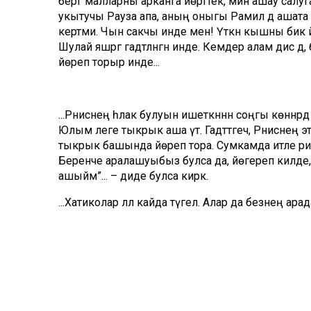
бергә малларны арканга йөрттек, мин ашау салуга
укытучы Рауза апа, аның оныгы Рамил дә ашата 
кертми. Чын сакчы инде менә! Үткән кышны бик әйбә
Шулай яшәргә гадәтләнгән инде. Кемдер алам дисә д
йөреп торыр инде...
...Рәниснең һәлак булуын ишеткәннән соңгы көннә
Юлым әлеге тыкрык аша үтә. Гадәттәгечә, Рәнисне
тыкрык башында йөреп тора. Сумкамда итле ризык 
Беренче аралашуыбыз булса да, йөгереп килде, кү
ашыйм”... – диде булса кирәк.
...Хатиколар әллә кайда түгел. Алар да безнең ара
Комментарий 0