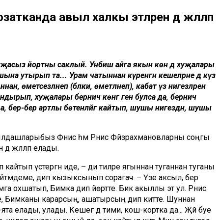
 озатканда авыл халкы этләрен дә жәлләп
уҗасыз йортны саклый. Унбиш айга якын көн дә хуҗалары
шына утырып та... Урам чатыннан күренгән кешеләрне дә күз
ан, өметсезләнеп (бәлки, өметләнеп), кабат үз нигезләренә
дырып, хуҗалары берничә көнгә генә булса да, берничә
а, бер-бер артлы бөтенләйгә кайтып, шушы нигездән, шушы
авылдашларыбыз Фәнис һәм Рәнис Фәйзрахмановларны соңгы
 дә жәлләп елады.
кайтып үстергән иде, – ди әтиләре ягыннан туганнан туганы
п әйтмәдеме, дип кызыксынып сорагач. – Үзе аксыл, бер
га охшатып, Бимка дип йөртте. Бик акыллы эт ул. Рәнис
иде, Бимканы карарсың, ашатырсың дип китте. Шуннан
а-ята елады, улады. Кешегә дә тими, кош-кортка да... Җәй буе