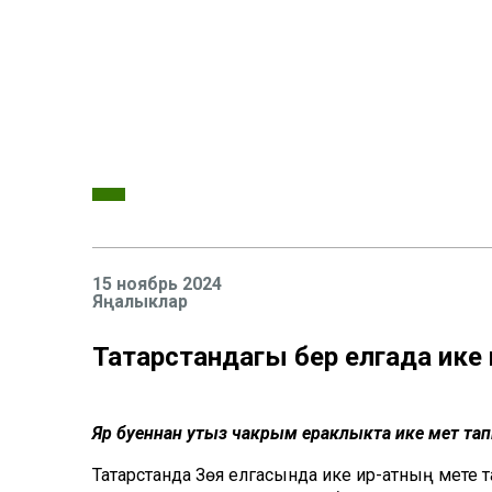
15 ноябрь 2024
Яңалыклар
Татарстандагы бер елгада ике 
Яр буеннан утыз чакрым ераклыкта ике мәет тап
Татарстанда Зөя елгасында ике ир-атның мәете таб