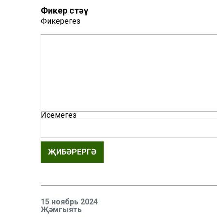
Фикер өстәү
Фикерегез
Исемегез
ҖИБӘРЕРГӘ
15 ноябрь 2024
Җәмгыять