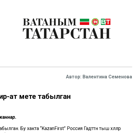
Валентина Семенова
ир-ат мәете табылган
каннар.
ылган. Бу хакта “KazanFirst” Россия Гадәттән тыш хәлләр