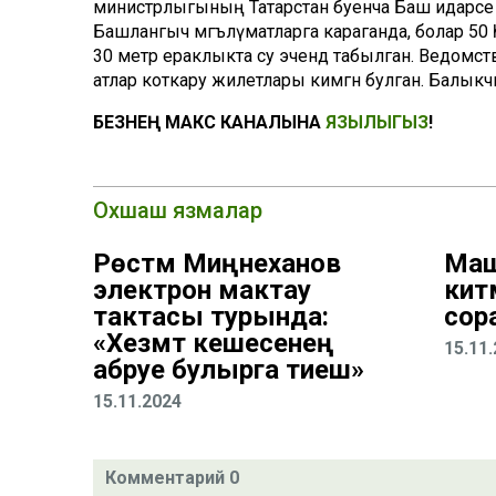
министрлыгының Татарстан буенча Баш идарәсе хә
Башлангыч мәгълүматларга караганда, болар 50 
30 метр ераклыкта су эчендә табылган. Ведомствон
атлар коткару жилетлары кимәгән булган. Балык
БЕЗНЕҢ МАКС КАНАЛЫНА
ЯЗЫЛЫГЫЗ
!
Охшаш язмалар
Рөстәм Миңнеханов
Маш
электрон мактау
кит
тактасы турында:
сор
«Хезмәт кешесенең
15.11
абруе булырга тиеш»
15.11.2024
Комментарий 0