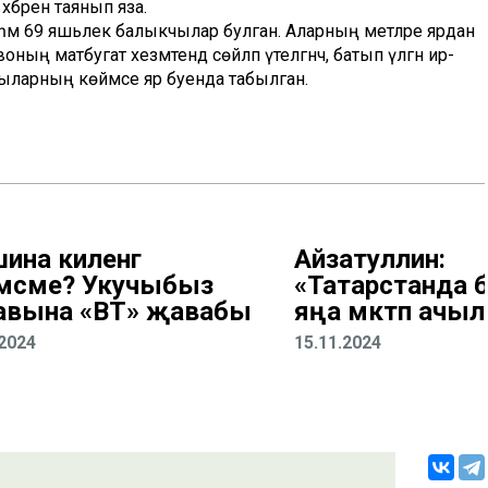
бәренә таянып яза.
һәм 69 яшьлек балыкчылар булган. Аларның мәетләре ярдан
ың матбугат хезмәтендә сөйләп үтелгәнчә, батып үлгән ир-
чыларның көймәсе яр буенда табылган.
ина киленгә
Айзатуллин:
мәсме? Укучыбыз
«Татарстанда 
авына «ВТ» җавабы
яңа мәктәп ачы
.2024
15.11.2024