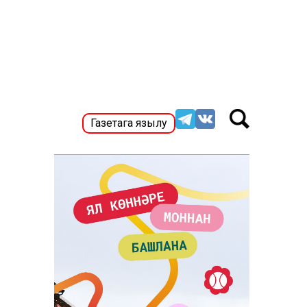
Газетага язылу