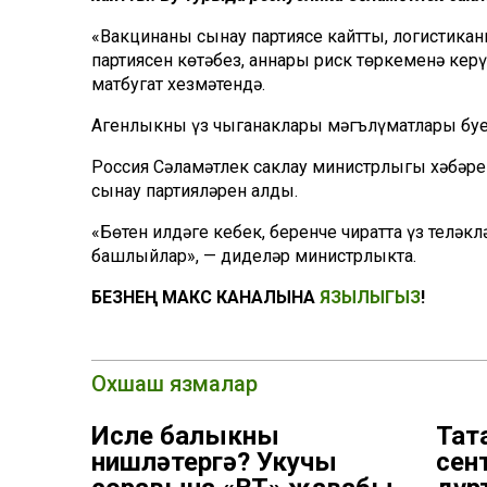
«Вакцинаның сынау партиясе кайтты, логистика
партиясен көтәбез, аннары риск төркеменә кер
матбугат хезмәтендә.
Агенлыкның үз чыганаклары мәгълүматлары буен
Россия Сәламәтлек саклау министрлыгы хәбәре 
сынау партияләрен алды.
«Бөтен илдәге кебек, беренче чиратта үз теләк
башлыйлар», — диделәр министрлыкта.
БЕЗНЕҢ МАКС КАНАЛЫНА
ЯЗЫЛЫГЫЗ
!
Охшаш язмалар
Исле балыкны
Тат
нишләтергә? Укучы
сен