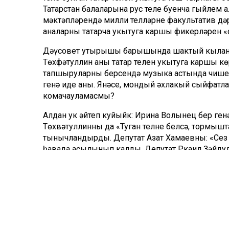
Татарстан балаларына рус теле буенча гыйлем а
мәктәпләрендә милли телләрне факультатив дәр
аналарның татарча укытуга каршы фикерләрен 
Дәүсовет утырышы барышында шактый кыланм
Төхфәтуллин аның татар телен укытуга каршы 
тапшыруларның берсендә музыка астында чишен
генә иде аның. Янәсе, мондый әхлакый сыйфатл
комачауламасмы?
Алдан ук әйтеп куйыйк: Ирина Волынец бер ген
Төхвәтуллинны да «Туган телне белсәң, тормышт
тынычландырды. Депутат Азат Хамаевның: «Сез и
һавада асылынып калды. Депутат Ркаил Зәйдул
төшереп: «Үз эшегездә әдәби эшчәнлекне дәвам
җавап ишетмәде. Нәтиҗәдә Ирина Волынец өчен
битараф иде.
Ул – дүрт бала әнисе. Шунысы кызык: әнисе – т
телне дә камил белгән икән бит. Моны ул үзе әй
карашларыннан да ваз кичә алыр дип өметләник.