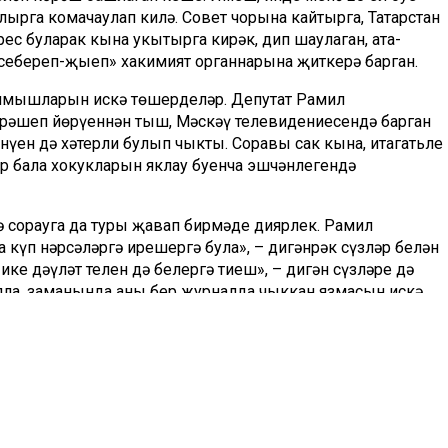
лырга комачаулап килә. Совет чорына кайтырга, Татарстан
ес буларак кына укытырга кирәк, дип шаулаган, ата-
«себереп-җыеп» хакимият органнарына җиткерә барган.
ышларын искә төшерделәр. Депутат Рамил
көрәшеп йөрүеннән тыш, Мәскәү телевидениесендә барган
үен дә хәтерли булып чыкты. Соравы сак кына, итагатьле
ар бала хокукларын яклау буенча эшчәнлегендә
ә сорауга да туры җавап бирмәде диярлек. Рамил
а күп нәрсәләргә ирешергә була», – дигәнрәк сүзләр белән
ке дәүләт телен дә белергә тиеш», – дигән сүзләре дә
ла, заманында аның бер журналда чыккан язмасын искә
 итәрсезме?» – дип төрттергән иде, әмма тәгаен генә
 депутатларның 74е тавыш бирде, 6сы – каршы, 4е
атар, әтисе урыс булган Ирина Волынец бала чагында ике
тте. Татар теле, аны укыту мәсьәләсендә үзенең элекке
..