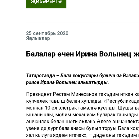
ҖИБӘРЕРГӘ
25 сентябрь 2020
Яңалыклар
Балалар өчен Ирина Волынец җ
Татарстанда – Бала хокуклары буенча яңа Вәка
рәисе Ирина Волынец алыштырды.
Президент Рөстәм Миңнеханов тәкъдим иткән 
күпчелек тавыш белән хуплады. «Республикада
моннан 10 ел элегрәк гамәлгә куелды. Шушы ва
ышанычлы, мөһим механизм буларак танылды.
эшчәнлек белән шөгыльләнә. Әлеге эшчәнлект
үзенең дә дүрт бала анасы булып торуы Бала х
хәл кылуга ярдәм итәчәк», – диде аны тәкъдим