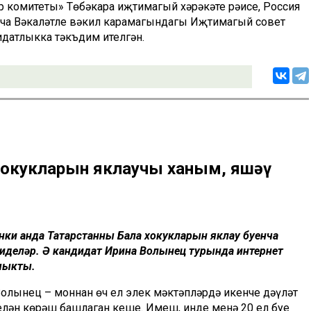
р комитеты» Төбәкара иҗтимагый хәрәкәте рәисе, Россия
ча Вәкаләтле вәкил карамагындагы Иҗтимагый совет
идатлыкка тәкъдим ителгән.
хокукларын яклаучы ханым, яшәү
ки анда Татарстанның Бала хокукларын яклау буенча
 иделәр. Ә кандидат Ирина Волынец турында интернет
чыкты.
Волынец – моннан өч ел элек мәктәпләрдә икенче дәүләт
белән көрәш башлаган кеше. Имеш, инде менә 20 ел буе