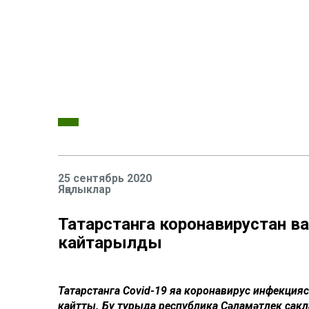
25 сентябрь 2020
Яңалыклар
Татарстанга коронавирустан в
кайтарылды
Татарстанга Covid-19 яңа коронавирус инфекци
кайтты. Бу турыда республика Сәламәтлек сакл