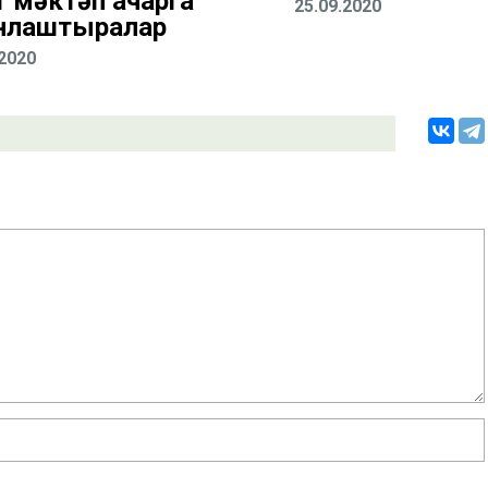
т мәктәп ачарга
25.09.2020
нлаштыралар
.2020