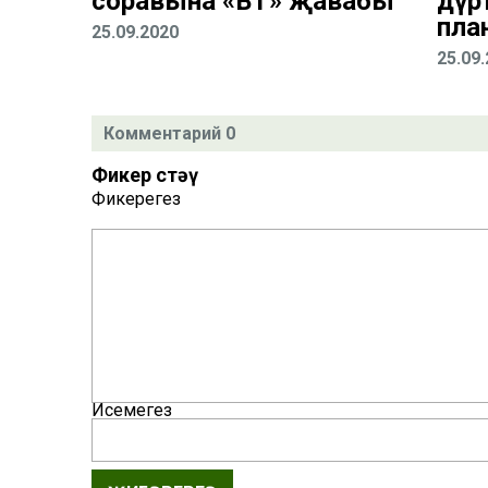
соравына «ВТ» җавабы
дүр
пла
25.09.2020
25.09
Комментарий 0
Фикер өстәү
Фикерегез
Исемегез