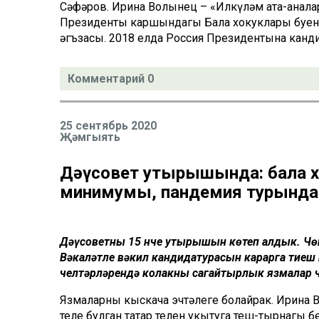
Сәфәров. Ирина Волынец – «Илкүләм ата-анала
Президенты каршындагы Бала хокуклары буен
әгъзасы. 2018 елда Россия Президентына канд
Комментарий 0
25 сентябрь 2020
Җәмгыять
Дәүсовет утырышында: бала 
минимумы, пандемия турында
Дәүсоветның 15 нче утырышын көтеп алдык. Чөн
Вәкаләтле вәкил кандидатурасын карарга тиеш
челтәрләрендә колакны сагайтырлык язмалар 
Язмаларның кыскача эчтәлеге болайрак. Ирина 
теле булган татар телен укытуга теш-тырнагы 