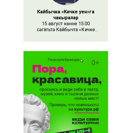
Кайбычка «Кичке уен»га
чакыралар
15 август көнне 15.00
сәгатьтә Кайбычта «Кичке
уен» республика фестивале
узачак. Анда республиканың
Апас, Буа, Арча, Кукмара
кебек унлап районыннан һәм
күрше Чувашия, Мари Эл
республикаларыннан иҗат
коллективлары катнаша.