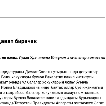
авап бирәчәк
ләтле вәкил: Гүзәл Удачинаны Илкүләм ата-аналар комитеты
кандидатураны Дәүләт Советы утырышында депутатлар
 Бала хокуклары буенча Вәкаләтле вәкил институты
кыт эчендә ул балалар хокукларын яклау буенча
 Ирина Владимировна инде байтак еллар буе иҗтимагый
әге тәҗрибәсе, балалар хокукларын яклауга омтылышы,
окуклары буенча Вәкаләтле вәкил алдындагы бурычларны
 иткәндә Татарстан Президенты Аппараты җитәкчесе Әсгат