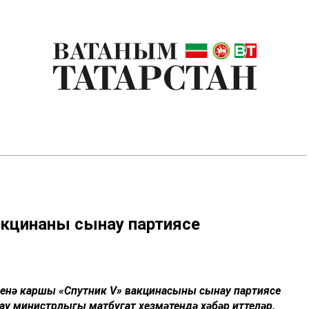
акцинаның сынау партиясе
ясенә каршы «Спутник V» вакцинасының сынау партиясе
ау министрлыгы матбугат хезмәтендә хәбәр иттеләр.