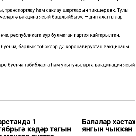
ны, транспортлау һәм саклау шартларын тикшердек. Тулы
үчеләргә вакцина ясый башлыйбыз», — дип аңлаттылар
ча, республикага зур булмаган партия кайтарылган.
буенча, барлык төбәкләр дә коронавирустан вакцинаның
ләре буенча табибларга һәм укытучыларга вакцинация ясый
арстанда 1
Балалар хаста
тябрьгә кадәр тагын
янгын чыккан