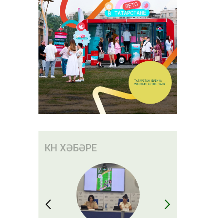
КӨН ХӘБӘРЕ
ханәсендә