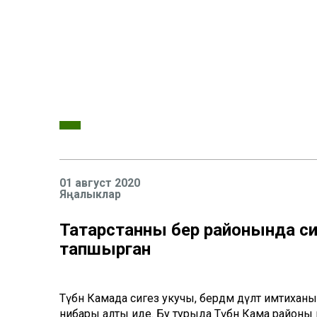
01 август 2020
Яңалыклар
Татарстанның бер районында с
тапшырган
Түбән Камада сигез укучы, бердәм дәүләт имтихан
нибары алты иде. Бу турыда Түбән Кама районы мат