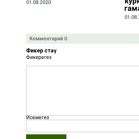
кур
01.08.2020
гам
01.08
Комментарий 0
Фикер өстәү
Фикерегез
Исемегез