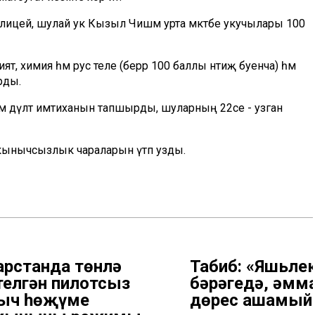
нче лицей, шулай ук Кызыл Чишмә урта мәктәбе укучылары 100
 химия һәм рус теле (берәр 100 баллы нәтиҗә буенча) һәм
рды.
дәм дәүләт имтиханын тапшырды, шуларның 22се - узган
кынычсызлык чараларын үтәп узды.
арстанда төнлә
Табиб: «Яшьлек
телгән пилотсыз
бәрәңгедә, әмм
ыч һөҗүме
дөрес ашамый