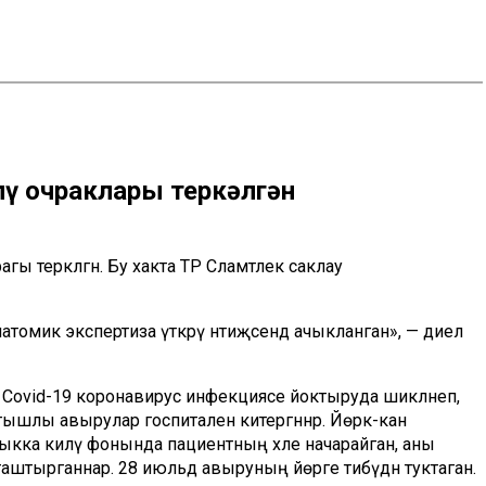
лү очраклары теркәлгән
ы теркәлгән. Бу хакта ТР Сәламәтлек саклау
натомик экспертиза үткәрү нәтиҗәсендә ачыкланган», — диелә
е Covid-19 коронавирус инфекциясе йоктыруда шикләнеп,
ышлы авырулар госпиталенә китергәннәр. Йөрәк-кан
ыкка килү фонында пациентның хәле начарайган, аны
аштырганнар. 28 июльдә авыруның йөрәге тибүдән туктаган.