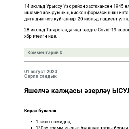
14 июльдә Урыссу Үзәк район хастаханәсенә 1945 е
ишемия авыруының кискен формасыннан интеккә
дигән диагноз куйганнар. 20 июльдә пациент үлгән.
28 июльдә Татарстанда яңа төрдәге Covid-19 кор
хәбәр ителгән иде.
Комментарий 0
01 август 2020
Серле сандык
Яшелчә калҗасы әзерләү ЫС
Кирәк булачак:
1 кило помидор,
130ар грамм кызыл һәм яшел татлы борыч,