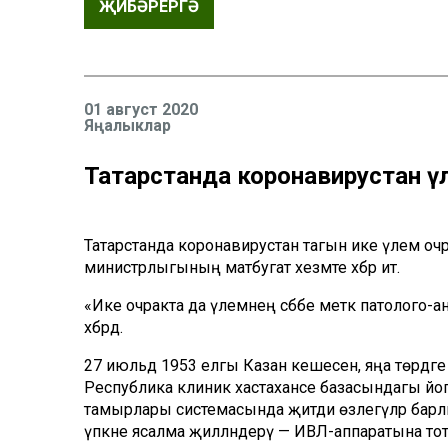
ҖИБӘРЕРГӘ
01 август 2020
Яңалыклар
Татарстанда коронавирустан ү
Татарстанда коронавирустан тагын ике үлем очраг
министрлыгының матбугат хезмәте хәбәр итә.
«Ике очракта да үлемнең сәбәбе мәеткә патолого-а
хәбәрдә.
27 июльдә 1953 елгы Казан кешесен, яңа төрдәг
Республика клиник хастаханәсе базасындагы йог
тамырлары системасында җитди өзлегүләр барл
үпкәне ясалма җилләндерү — ИВЛ-аппаратына тот