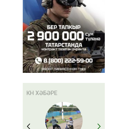
КӨН ХӘБӘРЕ
 сере –
а без аны
быз»