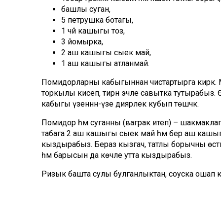
башлы суган,
5 петрушка ботагы,
1 чәй кашыгы тоз,
3 йомырка,
2 аш кашыгы сыек май,
1 аш кашыгы атланмай.
Помидорларны кабыгыннан чистартырга кирәк.
торкылы кисеп, тирән эчле савытка тутырабыз. Ө
кабыгы үзеннән-үзе диярлек кубып төшәчәк.
Помидор һәм суганны (ваграк итеп) – шакмакла
табага 2 аш кашыгы сыек май һәм бер аш кашыг
кыздырабыз. Бераз кызгач, татлы борычны өсти
һәм барысын да көчле утта кыздырабыз.
Ризык башта сулы булганлыктан, соуска ошап ка
Болгата-болгата, помидор суы тулысынча парга әй
петрушка яфракларын турап салабыз һәм өч й
болгатабыз. Пешеп җиткәч, уттан алабыз.