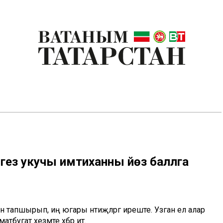
игез укучы имтиханны йөз баллга
ын тапшырып, иң югары нәтиҗәләргә иреште. Узган ел алар
бугат хезмәте хәбәр итә.