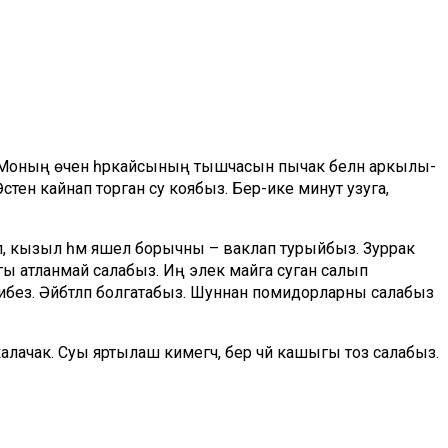
 Моның өчен һәркайсының тышчасын пычак белән аркылы-
стенә кайнап торган су коябыз. Бер-ике минут узуга,
п, кызыл һәм яшел борычны – ваклап турыйбыз. Зуррак
ы атланмай салабыз. Иң элек майга суган салып
без. Әйбәтләп болгатабыз. Шуннан помидорларны салабыз
лачак. Суы яртылаш кимегәч, бер чәй кашыгы тоз салабыз.
ләнгәнче пешерәбез. Катнашма боткага әйләнеп калгач,
омырка сытабыз. Йомырканың башта агын, аннан сарысын