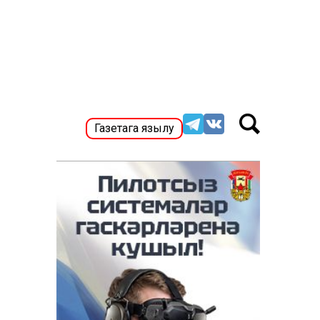
Газетага язылу