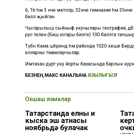
6, 16 һәм 3 нче мәктәпләр, 32нче гимназия һәм 35
балл җыйган
Чыгарылыш сыйныф укучылары география, әдәбият,
рус телен (биш югары билге) 100 баллга тапшы
Түбән Кама шәһәрендә һәм районда 1020 кеше Бер
елларны тәмамлаучылар.
Имтихан дүрт уку йорты базасында барлык кур
БЕЗНЕҢ МАКС КАНАЛЫНА
ЯЗЫЛЫГЫЗ
!
Охшаш язмалар
Татарстанда елның иң
Тат
кыска эш атнасы
кер
ноябрьдә булачак
очк