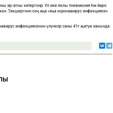
лны ир-атны китергәннәр. Ул ике яклы пневмония һәм йөрәк
н. Тикшергәннән соң аңа «яңа коронавирус инфекциясе»
онавирус инфекциясеннән үлүчеләр саны 41гә җитүе хакында
УЛЫ