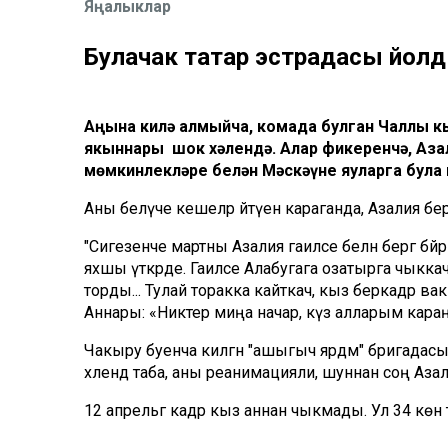
Яңалыклар
Булачак татар эстрадасы йол
Аңына килә алмыйча, комада булган Чаллы к
якыннары шок хәлендә. Алар фикеренчә, Азал
мөмкинлекләре белән Мәскәүне яуларга була и
Аны белүче кешеләр әйтүенә караганда, Азалия б
"Сигезенче мартны Азалия гаиләсе белән бергә бәйрәм
яхшы үткәрде. Гаиләсе Алабугага озатырга чыкка
торды... Тулай торакка кайткач, кыз беркадәр вакы
Аннары: «Никтер миңа начар, күз алларым караң
Чакыру буенча килгән "ашыгыч ярдәм" бригада
хәлендә таба, аны реанимацияли, шуннан соң Азал
12 апрельгә кадәр кыз аннан чыкмады. Ул 34 көн