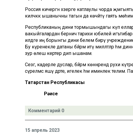
Россия кичергән хәзерге катлаулы чорда җәмгыят
киләчәккә ышанычны тагын да көчәйтү гаять мөһим
Республиканың дини тормышындагы күп еллар 
вакыйгалардан берничә тарихи юбилей игътибарны 
илдәге иң борынгы дини белем бирү учреждениел
Бу күренекле датаны бәйрәм итү милләтләр һәм 
зур өлеш кертер дип ышанам.
Сезгә, кадерле дуслар, бәйрәм көннәрендә рухи кү
сүрелмәс яшәү дәрте, игелек һәм иминлек телим. 
Татарстан Республикасы
Рәисе Р.Н. Миң
Комментарий 0
15 апрель 2023