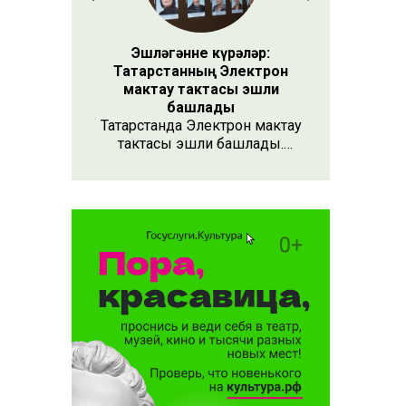
Эшләгәнне күрәләр:
Татарстанның Электрон
мактау тактасы эшли
башлады
Татарстанда Электрон мактау
тактасы эшли башлады.
Хезмәтенә күрә хөрмәт
күрсәтүнең заманча алымы
бу. Анда 15 меңнән артык
кеше турында мәгълүмат
тупланган. Исемлекне ел
саен яңартып торачаклар.
Лаеклыларга исә махсус
таныклык та бирәчәкләр.