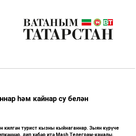
ннар һәм кайнар су белән
дән килгән турист кызны кыйнаганнар. Зыян күрүче
сипкәннәр, дип хәбәр итә Mash Телеграм-каналы.