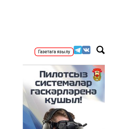
Газетага язылу