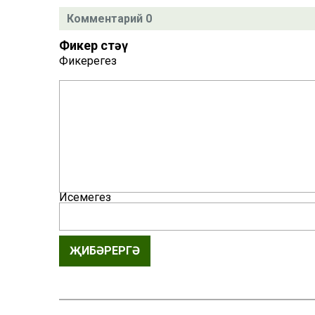
Комментарий 0
Фикер өстәү
Фикерегез
Исемегез
ҖИБӘРЕРГӘ