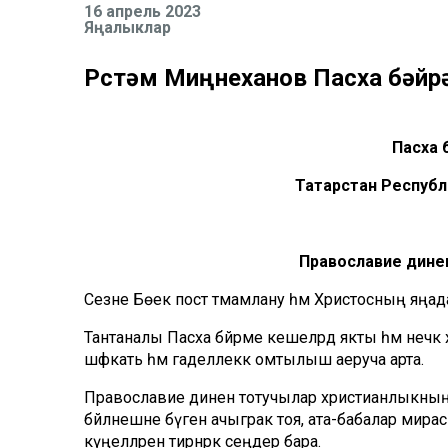
16 апрель 2023
Яңалыклар
Рөстәм Миңнеханов Пасха бәйр
Пасха 
Татарстан Республ
Православие дине
Сезне Бөек пост тәмамлану һәм Христосның яңадан 
Тантаналы Пасха бәйрәме кешеләрдә якты һәм нечкә х
шәфкать һәм гаделлеккә омтылыш аеруча арта.
Православие динен тотучылар христианлыкның 
бәйләнешне бүген ачыграк тоя, ата-бабалар мира
күңелләренә тирәнрәк сеңдерә бара.