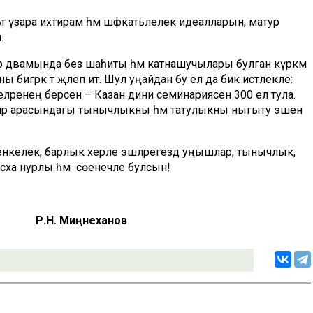
ьтә үзара ихтирам һәм шәфкатьлелек идеалларын, матур
.
дәвамында без шаһиты һәм катнашучылары булган күркәм
бигрәк тә җәлеп итә. Шул уңайдан бу ел да бик истәлекле:
әренең берсенә – Казан дини семинариясенә 300 ел тула.
диннәр арасындагы тынычлыкны һәм татулыкны ныгыту эшенә
тәренкелек, барлык хәерле эшләрегездә уңышлар, тынычлык,
Пасха нурлы һәм сөенечле булсын!
неханов