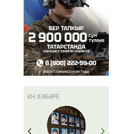
быел биш
КӨН ХӘБӘРЕ
ылачак»