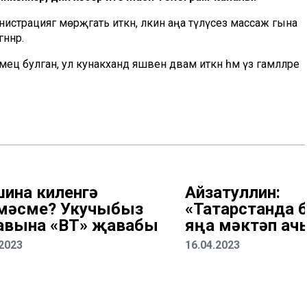
страциягә мөрәҗәгать иткән, ләкин аңа түләүсез массаж гына
ннәр.
 булган, ул кунакханәдә яшәвен дәвам иткән һәм үз гамәлләре
ина киленгә
Айзатуллин:
мәсме? Укучыбыз
«Татарстанда 
авына «ВТ» җавабы
яңа мәктәп ач
.2023
16.04.2023