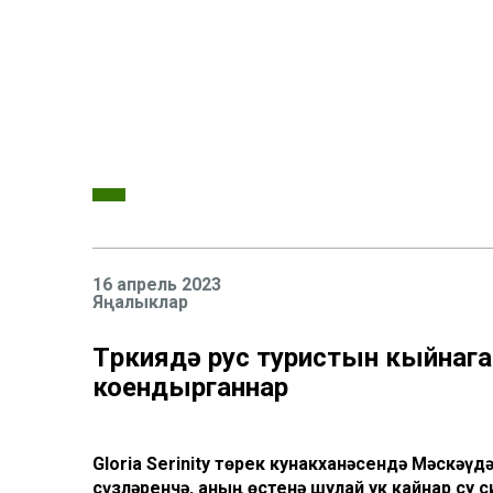
16 апрель 2023
Яңалыклар
Төркиядә рус туристын кыйнага
коендырганнар
Gloria Serinity төрек кунакханәсендә Мәскәү
сүзләренчә, аның өстенә шулай ук кайнар су 