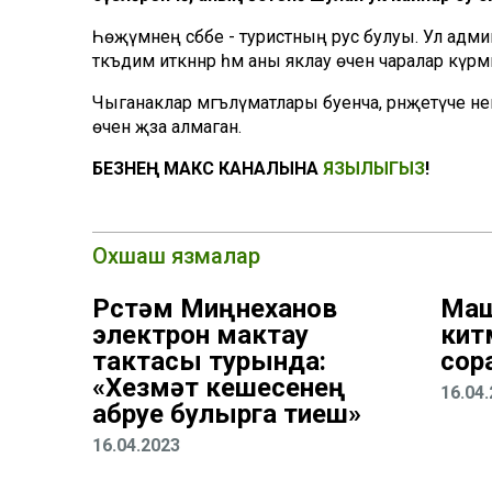
Һөҗүмнең сәбәбе - туристның рус булуы. Ул админи
тәкъдим иткәннәр һәм аны яклау өчен чаралар күрмәгә
Чыганаклар мәгълүматлары буенча, рәнҗетүче немец
өчен җәза алмаган.
БЕЗНЕҢ МАКС КАНАЛЫНА
ЯЗЫЛЫГЫЗ
!
Охшаш язмалар
Рөстәм Миңнеханов
Маш
электрон мактау
кит
тактасы турында:
сор
«Хезмәт кешесенең
16.04
абруе булырга тиеш»
16.04.2023