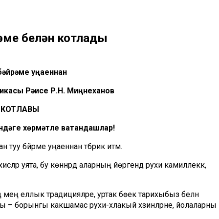
әме белән котлады
бәйрәме уңаеннан
икасы Рәисе
Р.Н. Миңнеханов
КОТЛАВЫ
ндәге хөрмәтле ватандашлар!
туу бәйрәме уңаеннан тәбрик итәм.
исләр уята, бу көннәрдә аларның йөрәгендә рухи камиллеккә,
мең еллык традицияләре, уртак бөек тарихыбыз белән
сы – борынгы какшамас рухи-әхлакый хәзинәләрне, йолаларны