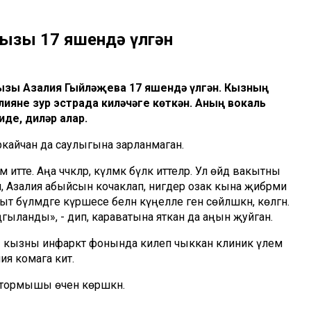
дызы 17 яшендә үлгән
ызы Азалия Гыйләҗева 17 яшендә үлгән. Кызның
ияне зур эстрада киләчәге көткән. Аның вокаль
де, диләр алар.
еркайчан да саулыгына зарланмаган.
 итте. Аңа чәчәкләр, күлмәк бүләк иттеләр. Ул өйдә вакытны
ч, Азалия абыйсын кочаклап, нигәдер озак кына җибәрми
т бүлмәдәге күршесе белән күңелле генә сөйләшкән, көлгән.
гыланды», - дип, караватына яткан да аңын җуйган.
сы кызны инфаркт фонында килеп чыккан клиник үлем
ия комага китә.
 тормышы өчен көрәшкән.