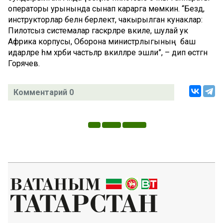
операторы урынында сынап карарга мөмкин. “Бездә,
инструкторлар белән берлектә, чакырылган кунаклар:
Пилотсыз системалар гаскәрләре вәкиле, шулай ук
Африка корпусы, Оборона министрлыгының баш
идарәләре һәм хәрби частьләр вәкилләре эшли”, – дип өстәгән
Горячев.
Комментарий 0