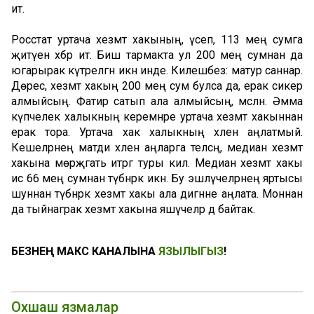
итә.
Росстат уртача хезмәт хакының, үсеп, 113 мең сумга
җитүен хәбәр итә. Биш тармакта ул 200 мең сумнан да
югарырак күтәрелгән икән инде. Килешәбез: матур саннар.
Дөрес, хезмәт хакың 200 мең сум булса да, ерак сикерә
алмыйсың. Фатир сатып ала алмыйсың, мәсәлән. Әмма
күпчелек халыкның керемнәре уртача хезмәт хакыннан
ерак тора. Уртача хак халыкның хәлен аңлатмый.
Кешеләрнең матди хәлен аңларга теләсәң, медиан хезмәт
хакына мөрәҗәгать итәргә туры килә. Медиан хезмәт хакы
исә 66 мең сумнан түбәнрәк икән. Бу эшләүчеләрнең яртысы
шуннан түбәнрәк хезмәт хакы ала дигәнне аңлата. Моннан
да тыйнаграк хезмәт хакына яшәүчеләр дә байтак.
БЕЗНЕҢ МАКС КАНАЛЫНА
ЯЗЫЛЫГЫЗ
!
Охшаш язмалар