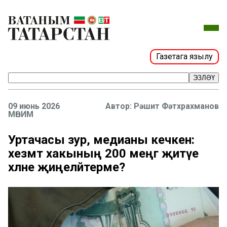
Газетага язылу
ЭЗЛӘҮ
09 июнь 2026
Рәшит Фәтхрахманов
МӨҺИМ
Уртачасы зур, медианы кечкенә:
хезмәт хакының 200 меңгә җитүе
хәлне җиңеләйтерме?