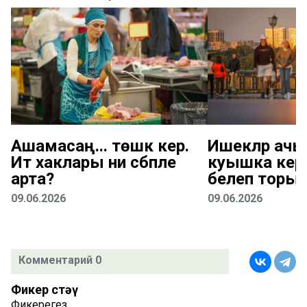
Ашамасаң... төшкә керә.
Ишекләр ачы
Ит хаклары ни сәбәпле
куышка кергә
арта?
белеп торыр
09.06.2026
09.06.2026
Комментарий 0
Фикер өстәү
Фикерегез