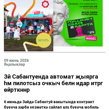
09 июнь 2026
Яңалыклар
Зәй Сабантуенда автомат җыярга
һәм пилотсыз очкыч белән идарә итәргә
өйрәткәннәр
6 июньдә Зәйдә Сабантуй вакытында контракт
буенча хәрби хезмәткә сайлап алу буенча мобиль