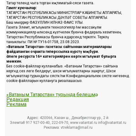
Татар телендә чыга торган иҗтимагый-сәяси газета.
Гамәлгә куючылар:
ТАТАРСТАН РЕСПУБЛИКАСЫ МИНИСТРЛАР КАБИНЕТЫ АППАРАТЫ,
ТАТАРСТАН РЕСПУБЛИКАСЫ ДӘҮЛӘТ СОВЕТЫ АППАРАТЫ.
Баш мөхәррир ФАЗУЛЛИН ИЛНАЗ ФАИС УЛЫ.
Газета Элемтә, мәгълүмати технологияләр һәм массакүләм
коммуникацияләр өлкәсендә күзәтчелек буенча федераль хезмәтенең
Татарстан Республикасы буенча идарәсендә теркәлгән. Теркәлү
таныклыгы: ПИ № ТУ16-01758, 23.08.2023.
«Ватаным Татарстан» газетасы сайтыннан материалларны
файдаланган очракта гиперссылка күрсәтү мәҗбүри.
Әлеге ресурста 16+ категорияләренә кергән мәгълүмат булырга
мөмкин.
Без cookie-файллар кулланабыз. «Ватаным Татарстан» сайтына
кергәндә сез әлеге белдерүгә, шәхси мәгълүматларны эшкәртүгә, Шәхси
мәгълүматлар турындагы сәясәткә һәм Конфиденциальлек сәясәте нигезендә
cookie файлларын куллануга ризалашасыз.
«Ватаным Татарстан» турында белешмә
Редакция
Реклама
Адрес: 420066, Казан ш., Декабристлар ур., 2 й.
Элемтә: 8 917 927-00-40, 222-09-70, www.vatantat.ru info@vatantat.ru
Реклама: vtreklama@mail.ru