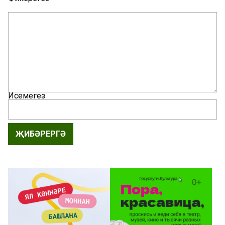
Исемегез
ҖИБӘРЕРГӘ