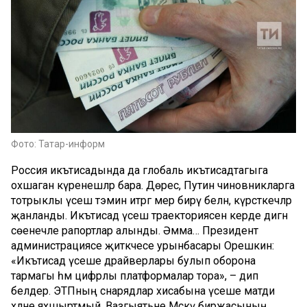
Фото: Татар-информ
Россия икътисадында да глобаль икътисадтагыга
охшаган күренешләр бара. Дөрес, Путин чиновникларга
тотрыклы үсеш тәэмин итәргә әмер бирү белән, күрсәткечләр
җанланды. Икътисад үсеш траекториясенә керде дигән
сөенечле рапортлар алынды. Әмма… Президент
администрациясе җитәкчесе урынбасары Орешкин:
«Икътисад үсеше драйверлары булып оборона
тармагы һәм цифрлы платформалар тора», – дип
белдерә. ЭТПның снарядлар хисабына үсеше матди
хәлне яхшыртмый. Вазгыятьне Мәскәү биржасының