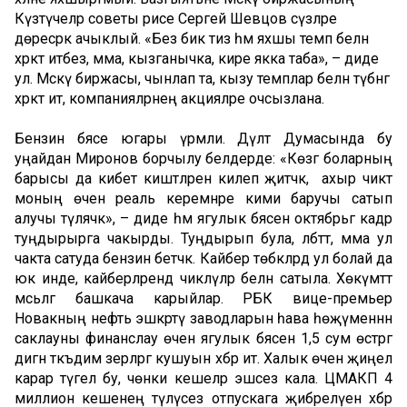
Күзәтүчеләр советы рәисе Сергей Шевцов сүзләре
дөресрәк ачыклый. «Без бик тиз һәм яхшы темп белән
хәрәкәт итәбез, әмма, кызганычка, кире якка таба», – диде
ул. Мәскәү биржасы, чынлап та, кызу темплар белән түбәнгә
хәрәкәт итә, компанияләрнең акцияләре очсызлана.
Бензин бәясе югары үрмәли. Дәүләт Думасында бу
уңайдан Миронов борчылу белдерде: «Көзгә боларның
барысы да кибет киштәләренә килеп җитәчәк, ә ахыр чиктә
моның өчен реаль керемнәре кими баручы сатып
алучы түләячәк», – диде һәм ягулык бәясен октябрьгә кадәр
туңдырырга чакырды. Туңдырып була, әлбәттә, әмма ул
чакта сатуда бензин бетәчәк. Кайбер төбәкләрдә ул болай да
юк инде, кайберләрендә чикләүләр белән сатыла. Хөкүмәттә
мәсьәләгә башкача карыйлар. РБК вице-премьер
Новакның нефть эшкәртү заводларын һава һөҗүменнән
саклауны финанслау өчен ягулык бәясенә 1,5 сум өстәргә
дигән тәкъдим әзерләргә кушуын хәбәр итә. Халык өчен җиңел
карар түгел бу, чөнки кешеләр эшсез кала. ЦМАКП 4
миллион кешенең түләүсез отпускага җибәрелүен хәбәр