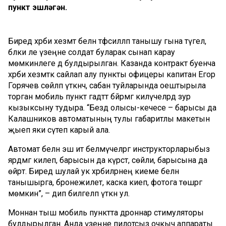
пункт эшләгән.
Биредә хәрби хезмәт белән тәфсилләп танышу гына түгел,
бәлки әле үзеңне солдат буларак сынап карау
мөмкинлеге дә булдырылган. Казанда контракт буенча
хәрби хезмәткә сайлап алу пункты офицеры капитан Егор
Горячев сөйләп үткәнчә, сабан туйларында оештырыла
торган мобиль пункт гадәттә бәйрәмгә килүчеләрдә зур
кызыксыну тудыра. “Бездә олысы-кечесе – барысы да
Калашников автоматының тулы габаритлы макетын
җыеп яки сүтеп карый ала.
Автомат белән эш итә белмәүчеләргә инструкторларыбыз
ярдәмгә килеп, барысын да күрсәтә, сөйли, барысына да
өйрәтә. Биредә шулай ук хәрбиләрнең киеме белән
танышырга, бронежилет, каска киеп, фотога төшәргә
мөмкин”, – дип билгеләп үткән ул.
Моннан тыш мобиль пунктта дроннар стимуляторы
булдырылган. Анда үзеңне пилотсыз очкыч аппараты