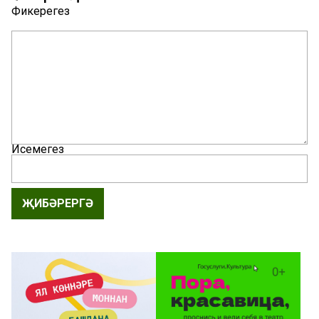
Фикерегез
Исемегез
ҖИБӘРЕРГӘ