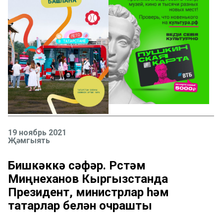
19 ноябрь 2021
Җәмгыять
Бишкәккә сәфәр. Рөстәм
Миңнеханов Кыргызстанда
Президент, министрлар һәм
татарлар белән очрашты