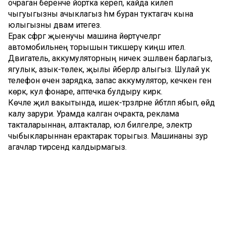
очраган беренче йортка кереп, кайда килеп
чыгуыгызны ачыклагыз һәм буран туктагач кына
юлыгызны дәвам итегез.
Ерак сәфәргә җыенучы машина йөртүчеләргә
автомобильнең торышын тикшерү киңәш ителә.
Двигатель, аккумуляторның ничек эшләвен барлагыз,
ягулык, азык-төлек, җылы әйберләр алыгыз. Шулай ук
телефон өчен зарядка, запас аккумулятор, кечкенә генә
көрәк, кул фонаре, аптечка булдыру кирәк.
Көчле җил вакытында, ишек-тәрәзәләрне әйбәтләп ябып, өйдә
калу зарури. Урамда калган очракта, реклама
такталарыннан, алтакталар, юл билгеләре, электр
чыбыкларыннан ерактарак торыгыз. Машинаны зур
агачлар тирәсендә калдырмагыз.
Юлларда бозлавык булса, машиналар арасындагы
ераклыкны арттырыгыз. Җәяүлеләргә дә урамда саграк
йөрергә, ыжгырып килүче автомобиль алдыннан юлны
йөгереп чыкмаска кирәк.
Бәлагә юлыгу очрагында ашыгыч хезмәтләрнең бердәм
номерын – 112 номерын җыеп шалтыратыгыз.