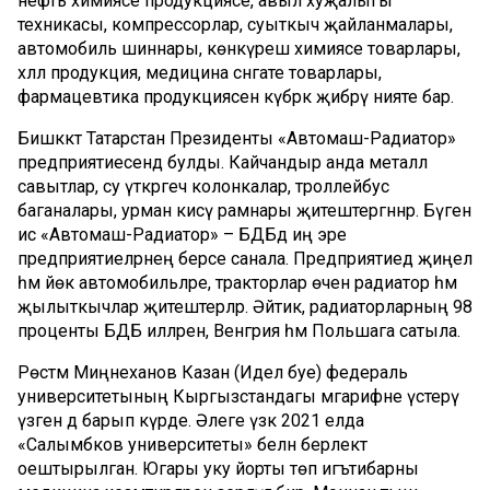
нефть химиясе продукциясе, авыл хуҗалыгы
техникасы, компрессорлар, суыткыч җайланмалары,
автомобиль шиннары, көнкүреш химиясе товарлары,
хәләл продукция, медицина сәнәгате товарлары,
фармацевтика продукциясен күбрәк җибәрү нияте бар.
Бишкәктә Татарстан Президенты «Автомаш-Радиатор»
предприятиесендә булды. Кайчандыр анда металл
савытлар, су үткәргеч колонкалар, троллейбус
баганалары, урман кисү рамнары җитештергәннәр. Бүген
исә «Автомаш-Радиатор» – БДБдә иң эре
предприятиеләрнең берсе санала. Предприятиедә җиңел
һәм йөк автомобильләре, тракторлар өчен радиатор һәм
җылыткычлар җитештерәләр. Әйтик, радиаторларның 98
проценты БДБ илләренә, Венгрия һәм Польшага сатыла.
Рөстәм Миңнеханов Казан (Идел буе) федераль
университетының Кыргызстандагы мәгарифне үстерү
үзәген дә барып күрде. Әлеге үзәк 2021 елда
«Салымбәков университеты» белән берлектә
оештырылган. Югары уку йорты төп игътибарны