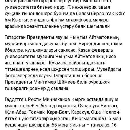
медицина хезмәткәрләрен әзерләүгә бирә. Моннан тыш,
университетта бизнес-идарә, IT, инженерия, авыл
хуҗалыгы юнәлешләре буенча да белем бирәләр. Үзәк КФУ
һәм Кыргызстандагы фән һәм мәгариф оешмалары
арасында хезмәттәшлекне үстерү белән шөгыльләнә.
Татарстан Президенты язучы Чыңгыз Айтматовның
музей-йортында да кунак булды. Биредә әдипнең шәхси
әйберләре, кулъязмалары саклана. Казан федераль
университеты музейга Чыңгыз Айтматовның әнисе
ягыннан туганнары, Кукмара районында яшәгән
Үтәмешевләрнең нәсел шәҗәрәсен тапшырды. Музейдагы
фотогалереяда язучы Татарстанның беренче
Президенты Минтимер Шәймиев белән очрашкач
төшерелгән рәсемнәр дә саклана.
Гаддәттәгечә, Рөстәм Миңнеханов Кыргызстанда яшәүче
милләттәшләребез белән дә очрашты. Очрашуга Бишкәктә,
Җәләл-Абад, Токмак, Кара-Балт, Каракүл, Оша, Чолпон-
Атта яшәүче татарлар җыелган. Кыргызстанда 6,5 млн
кеше яши, шулардан 55 меңгә якыны – татарлар. 16