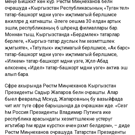
меңе Бишкәктә көн күрә. Рөстәм Миңнеханов белән
очрашуда «Кыргызстан Республикасының «Туган тел»
татар-башкорт мәдәни үзәге» иҗтимагый берләшмәсе
вәкилләре дә катнашты. Әлеге оешма 30 елдан артык
эшли, республиканың 6 шәһәрендә филиаллары бар.
Моннан тыш, Кыргызстанда «Бердәмлек» татарлар
берлеге, «Кыргыз-татар дуслык һәм хезмәттәшлек
җәмгыяте», «Татулык» иҗтимагый берләшмәсе, «Ак барс»
татар-башкорт мәдәни үзәге» иҗтимагый берләшмәсе,
«Илкәем» татар-башкорт мәдәни үзәге, Җәләл-Абад
өлкәсенең «Идел» татар-башкорт мәдәни үзәге» актив эш
алып бара.
Сәфәре ахырында Рөстәм Миңнеханов Кыргызстан
Президенты Садыр Жапаров белән очрашты. Алар
быел февральдә Мәскәүдә, Жапаровның бу вазыйфада
чит илгә тәүге сәфәре барышында да очрашкан иде. «Сезгә
һәм Россия Президенты Владимир Путинга ике
республика арасындагы хезмәттәшлекне үстерүгә
игътибар һәм ярдәм күрсәткән өчен рәхмәт белдерәм», – диде
Рөстәм Миңнеханов очрашуда. Татарстан Президенты