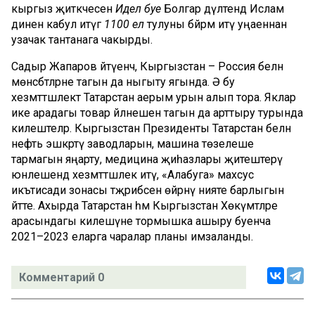
кыргыз җитәкчесен
Идел буе
Болгар дәүләтендә Ислам
динен кабул итүгә
1100 ел
тулуны бәйрәм итү уңаеннан
узачак тантанага чакырды.
Садыр Жапаров әйтүенчә, Кыргызстан – Россия белән
мөнәсәбәтләрне тагын да ныгыту ягында. Ә бу
хезмәттәшлектә Татарстан аерым урын алып тора. Яклар
ике арадагы товар әйләнешен тагын да арттыру турында
килештеләр. Кыргызстан Президенты Татарстан белән
нефть эшкәртү заводларын, машина төзелеше
тармагын яңарту, медицина җиһазлары җитештерү
юнәлешендә хезмәттәшлек итү, «Алабуга» махсус
икътисади зонасы тәҗрибәсен өйрәнү нияте барлыгын
әйтте. Ахырда Татарстан һәм Кыргызстан Хөкүмәтләре
арасындагы килешүне тормышка ашыру буенча
2021–2023 еларга чаралар планы имзаланды.
Комментарий 0