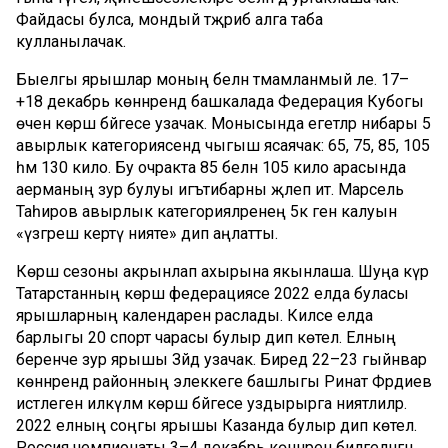
Файдасы булса, мондый тәҗрибә алга таба
кулланылачак.
Быелгы ярышлар моның белән тәмамланмый әле. 17–
+18 декабрь көннәрендә башкалада Федерация Кубогы
өчен көрәш бәйгесе узачак. Монысында егетләр нибары 5
авырлык категориясендә чыгыш ясаячак: 65, 75, 85, 105
һәм 130 кило. Бу очракта 85 белән 105 кило арасында
аерманың зур булуы игътибарны җәлеп итә. Марсель
Таһиров авырлык категорияләренең 5кә генә калуын
«үзгәреш кертү нияте» дип аңлатты.
Көрәш сезоны акрынлап ахырына якынлаша. Шуңа күрә
Татарстанның көрәш федерациясе 2022 елда буласы
ярышларның календарен раслады. Киләсе елда
барлыгы 20 спорт чарасы булыр дип көтелә. Елның
беренче зур ярышы Зәйдә узачак. Биредә 22–23 гыйнвар
көннәрендә районның элеккеге башлыгы Ринат Фәрдиев
истәлегенә илкүләм көрәш бәйгесе уздырырга ниятлиләр.
2022 елның соңгы ярышы Казанда булыр дип көтелә.
Россия чемпионаты 3–4 декабрь көннәренә билгеләнгән.