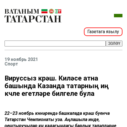
Газетага язылу
ЭЗЛӘҮ
19 ноябрь 2021
Спорт
Вируссыз көрәш. Киләсе атна
башында Казанда татарның иң
көчле егетләре билгеле була
22–23 ноябрь көннәрендә башкалада көрәш буенча
Татарстан Чемпионаты уза. Аңлашыла инде,
оештыручылар көн кадагындагы барлык таләпләрне