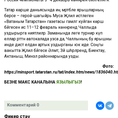
Татар көрәше дөньясында иң мәртәбәле ярышларның
берсе – герой-шагыйрь Муса Җәлил истәлегенә
«Ватаным Татарстан» газетасы гамәлгә куйган көрәш
бәйгесен исә 11–12 февраль көннәрендә Чаллыда
уздырырга ниятлиләр. Заманында әлеге турнир күп
еллар рәттән автокалада узса да, Чаллының бу ярышны
инде дистә елдан артык уздырганы юк иде. Соңгы
вакытта Җәлил бәйгесе Әлмәт, Зәй шәһәрләрендә, Биектау,
Актаныш, Минзәлә районнарында узды.
Фото:
https://minsport.tatarstan.ru/tat/index.htm/news/1836040.h
БЕЗНЕҢ МАКС КАНАЛЫНА
ЯЗЫЛЫГЫЗ
!
Комментарий 0
Фикер өстәү