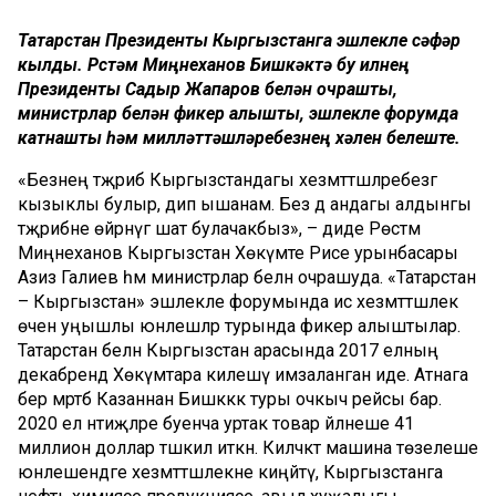
Татарстан Президенты Кыргызстанга эшлекле сәфәр
кылды. Рөстәм Миңнеханов Бишкәктә бу илнең
Президенты Садыр Жапаров белән очрашты,
министрлар белән фикер алышты, эшлекле форумда
катнашты һәм милләттәшләребезнең хәлен белеште.
«Безнең тәҗрибә Кыргызстандагы хезмәттәшләребезгә
кызыклы булыр, дип ышанам. Без дә андагы алдынгы
тәҗрибәне өйрәнүгә шат булачакбыз», – диде Рөстәм
Миңнеханов Кыргызстан Хөкүмәте Рәисе урынбасары
Азиз Галиев һәм министрлар белән очрашуда. «Татарстан
– Кыргызстан» эшлекле форумында исә хезмәттәшлек
өчен уңышлы юнәлешләр турында фикер алыштылар.
Татарстан белән Кыргызстан арасында 2017 елның
декабрендә Хөкүмәтара килешү имзаланган иде. Атнага
бер мәртәбә Казаннан Бишкәккә туры очкыч рейсы бар.
2020 ел нәтиҗәләре буенча уртак товар әйләнеше 41
миллион доллар тәшкил иткән. Киләчәктә машина төзелеше
юнәлешендәге хезмәттәшлекне киңәйтү, Кыргызстанга