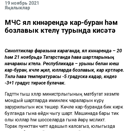
19 ноябрь 2021
Яңалыклар
МЧС ял көннәрендә кар-буран һәм
бозлавык көтелү турында кисәтә
Синоптиклар фаразына караганда, ял көннәрендә – 20
һәм 21 ноябрьдә Татарстанда һава шартларының
начараюы көтелә. Республикада – урыны белән юеш
кар-буран, көчле җил, юлларда бозлавык, кар көртләре.
Төнлә һава температурасы -5 градуска кадәр, көндез
-3+1 градус тирәсе булачак.
Гадәттән тыш хәлләр министрлыгының матбугат хезмәте
мондый шартларда иминлек чараларын күрү
зарурилыгын искә төшерә. Көчле кар-буранда бик кирәк
булганда гына өйдән чыгу шарт. Машинада бары тик
олы юллар һәм шосселарда гына йөрү мәслихәт.
Торак пункттан читтә адашып калсагыз, юлыгызда