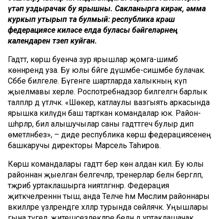
үтәп уздырачак бу ярышны. Сакланырга кирәк, әмма
куркып утырып та булмый: республика көрәш
федерациясе киләсе елда буласы бәйгеләрнең
календарен төзеп куйган.
Гадәттә, көрәш буенча зур ярышлар җомга-шимбә
көннәрендә уза. Бу юлы бәйге дүшәмбе-сишәмбе булачак.
Сәбәбе билгеле. Бүгенге шартларда халыкның күп
җыелмавы хәерле. Роспотребнадзор билгеләгән барлык
таләпләр дә үтәләчәк. «Шөкер, катлаулы вазгыять аркасында
ярышка килүдән баш тарткан командалар юк. Район-
шәһәрләр, бил алышучылар саны гадәттәгечә булыр дип
өметләнәбез», – диде республика көрәш федерациясенең
башкаручы директоры Марсель Таһиров.
Көрәш командалары гадәттә бер көн алдан килә. Бу юлы
районнан җыелган белгечләр, тренерлар белән бергәләп,
тәҗрибә уртаклашырга ниятләгәннәр. Федерация
җитәкчеләреннән тыш, анда Теләче һәм Мөслим районнары
вәкилләре үзләрендәге хәлләр турында сөйләячәк. Уңышлары
гына түгел, җитешсезлекләре белән дә уртаклашачак.