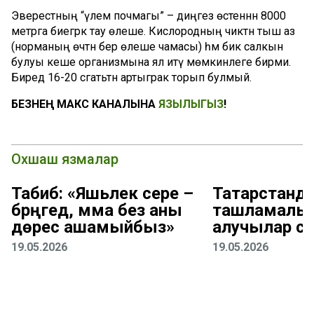
Эверестның “үлем почмагы” – диңгез өстеннән 8000
метрга биегрәк тау өлеше. Кислородның чиктән тыш аз
(норманың өчтән бер өлеше чамасы) һәм бик салкын
булуы кеше организмына ял итү мөмкинлеге бирми.
Биредә 16-20 сәгатьтән артыграк торып булмый.
БЕЗНЕҢ МАКС КАНАЛЫНА
ЯЗЫЛЫГЫЗ
!
Охшаш язмалар
Табиб: «Яшьлек сере –
Татарстанд
бәрәңгедә, әмма без аны
ташламалы 
дөрес ашамыйбыз»
алучылар са
19.05.2026
19.05.2026