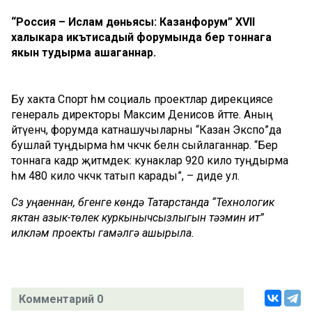
“Россия – Ислам дөньясы: Казанфорум” XVII
халыкара икътисадый форумында бер тоннага
якын туңдырма ашаганнар.
Бу хакта Спорт һәм социаль проектлар дирекциясе
генераль директоры Максим Денисов әйтте. Аның
әйтүенчә, форумда катнашучыларны “Казан Экспо”да
бушлай туңдырма һәм чәкчәк белән сыйлаганнар. “Бер
тоннага кадәр җитмәдек: кунаклар 920 кило туңдырма
һәм 480 кило чәкчәк татып карады”, – диде ул.
Сүз уңаеннан, бүгенге көндә Татарстанда “Технологик
яктан азык-төлек куркынычсызлыгын тәэмин итү”
илкүләм проекты гамәлгә ашырыла.
Комментарий 0