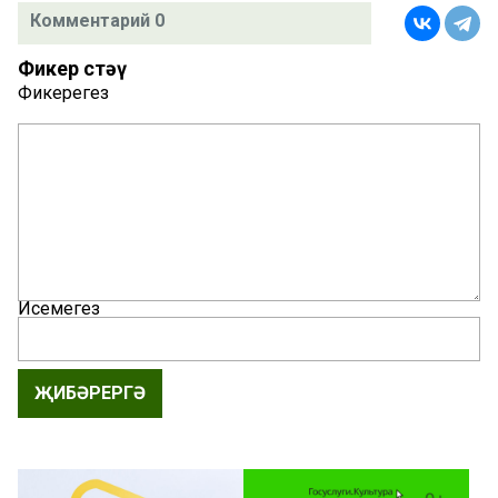
Комментарий 0
Фикер өстәү
Фикерегез
Исемегез
ҖИБӘРЕРГӘ