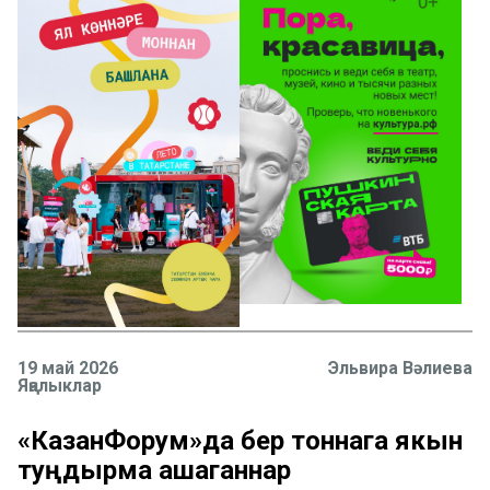
19 май 2026
Эльвира Вәлиева
Яңалыклар
«КазанФорум»да бер тоннага якын
туңдырма ашаганнар