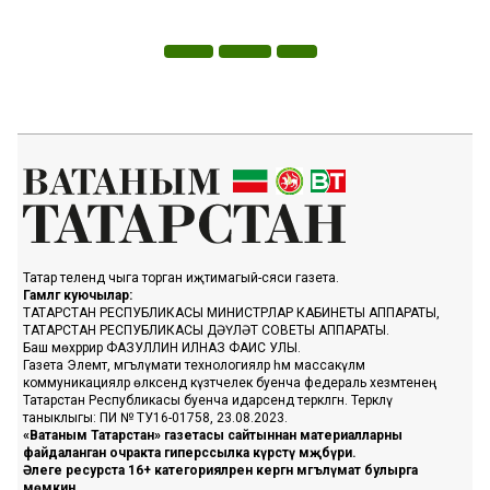
Татар телендә чыга торган иҗтимагый-сәяси газета.
Гамәлгә куючылар:
ТАТАРСТАН РЕСПУБЛИКАСЫ МИНИСТРЛАР КАБИНЕТЫ АППАРАТЫ,
ТАТАРСТАН РЕСПУБЛИКАСЫ ДӘҮЛӘТ СОВЕТЫ АППАРАТЫ.
Баш мөхәррир ФАЗУЛЛИН ИЛНАЗ ФАИС УЛЫ.
Газета Элемтә, мәгълүмати технологияләр һәм массакүләм
коммуникацияләр өлкәсендә күзәтчелек буенча федераль хезмәтенең
Татарстан Республикасы буенча идарәсендә теркәлгән. Теркәлү
таныклыгы: ПИ № ТУ16-01758, 23.08.2023.
«Ватаным Татарстан» газетасы сайтыннан материалларны
файдаланган очракта гиперссылка күрсәтү мәҗбүри.
Әлеге ресурста 16+ категорияләренә кергән мәгълүмат булырга
мөмкин.