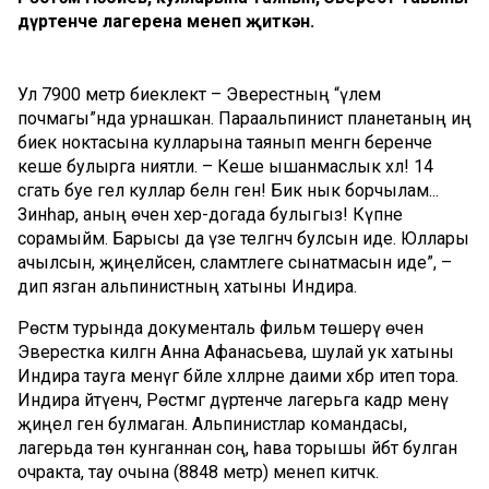
дүртенче лагерена менеп җиткән.
Ул 7900 метр биеклектә – Эверестның “үлем
почмагы”нда урнашкан. Параальпинист планетаның иң
биек ноктасына кулларына таянып менгән беренче
кеше булырга ниятли. – Кеше ышанмаслык хәл! 14
сәгать буе гел куллар белән генә! Бик нык борчылам...
Зинһар, аның өчен хәер-догада булыгыз! Күпне
сорамыйм. Барысы да үзе теләгәнчә булсын иде. Юллары
ачылсын, җиңеләйсен, сәламәтлеге сынатмасын иде”, –
дип язган альпинистның хатыны Индира.
Рөстәм турында документаль фильм төшерү өчен
Эверестка килгән Анна Афанасьева, шулай ук хатыны
Индира тауга менүгә бәйле хәлләрне даими хәбәр итеп тора.
Индира әйтүенчә, Рөстәмгә дүртенче лагерьга кадәр менү
җиңел генә булмаган. Альпинистлар командасы,
лагерьда төн кунганнан соң, һава торышы әйбәт булган
очракта, тау очына (8848 метр) менеп китәчәк.