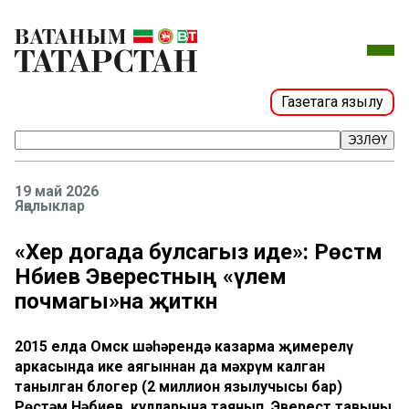
Газетага язылу
ЭЗЛӘҮ
19 май 2026
Яңалыклар
«Хәер догада булcагыз иде»: Рөстәм
Нәбиев Эверестның «үлем
почмагы»на җиткән
2015 елда Омск шәһәрендә казарма җимерелү
аркасында ике аягыннан да мәхрүм калган
танылган блогер (2 миллион язылучысы бар)
Рөстәм Нәбиев, кулларына таянып, Эверест тавының