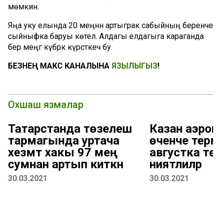
мөмкин.
Яңа уку елында 20 меңнән артыграк сабыйның беренче
сыйныфка баруы көтелә. Алдагы елдагыга караганда
бер меңгә күбрәк күрсәткеч бу.
БЕЗНЕҢ МАКС КАНАЛЫНА
ЯЗЫЛЫГЫЗ
!
Охшаш язмалар
Татарстанда төзелеш
Казан аэро
тармагында уртача
өченче терм
хезмәт хакы 97 мең
августка төз
сумнан артып киткән
ниятлиләр
30.03.2021
30.03.2021