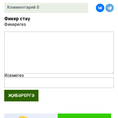
Комментарий 0
Фикер өстәү
Фикерегез
Исемегез
ҖИБӘРЕРГӘ