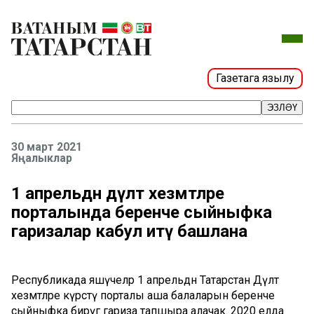
Газетага язылу
ЭЗЛӘҮ
30 март 2021
Яңалыклар
1 апрельдән дәүләт хезмәтләре
порталында беренче сыйныфка
гаризалар кабул итү башлана
Республикада яшәүчеләр 1 апрельдән Татарстан Дәүләт
хезмәтләре күрсәтү порталы аша балаларын беренче
сыйныфка бирүгә гариза тапшыра алачак. 2020 елда