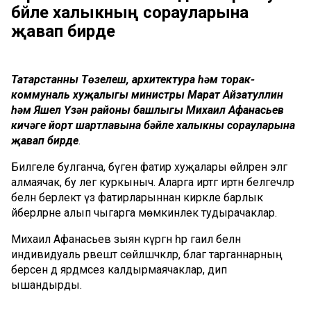
бәйле халыкның сорауларына
җавап бирде
Татарстанның Төзелеш, архитектура һәм торак-
коммуналь хуҗалыгы министры Марат Айзатуллин
һәм Яшел Үзән районы башлыгы Михаил Афанасьев
кичәге йорт шартлавына бәйле халыкның сорауларына
җавап бирде
.
Билгеле булганча, бүген фатир хуҗалары өйләренә эләгә
алмаячак, бу әлегә куркыныч. Аларга иртәгә иртән белгечләр
белән берлектә үз фатирларыннан кирәкле барлык
әйберләрне алып чыгарга мөмкинлек тудырачаклар.
Михаил Афанасьев зыян күргән һәр гаилә белән
индивидуаль рәвештә сөйләшәчәкләр, бәлагә тарганнарның
берсен дә ярдәмсез калдырмаячаклар, дип
ышандырды.