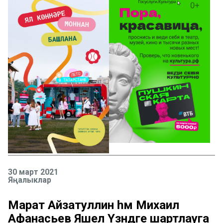
30 март 2021
Яңалыклар
Марат Айзатуллин һәм Михаил
Афанасьев Яшел Үзәндәге шартлауга