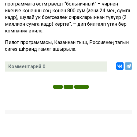
программага өстәмә рәвештә “больничный” – чирнең
икенче көненнән соң көненә 800 сум (аена 24 мең сумга
кадәр), шулай ук бәхетсезлек очракларыннан түләүләр (2
миллион сумга кадәр) кертте”, – дип билгеләп үткән бер
компания вәкиле.
Пилот программасы, Казаннан тыш, Россиянең тагын
сигез шәһәрендә гамәлгә ашырыла.
Комментарий 0