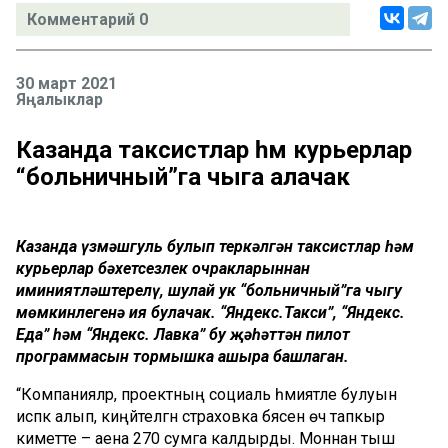
Комментарий 0
30 март 2021
Яңалыклар
Казанда таксистлар һәм курьерлар
“больничный”га чыга алачак
Казанда үзмәшгуль булып теркәлгән таксистлар һәм
курьерлар бәхетсезлек очракларыннан
иминиятләштерелү, шулай ук “больничный”га чыгу
мөмкинлегенә ия булачак. “Яндекс.Такси”, “Яндекс.
Еда” һәм “Яндекс. Лавка” бу җәһәттән пилот
программасын тормышка ашыра башлаган.
“Компанияләр, проектның социаль әһәмиятле булуын
исәпкә алып, киңәйтелгән страховка бәясен өч тапкыр
киметте – аена 270 сумга калдырды. Моннан тыш