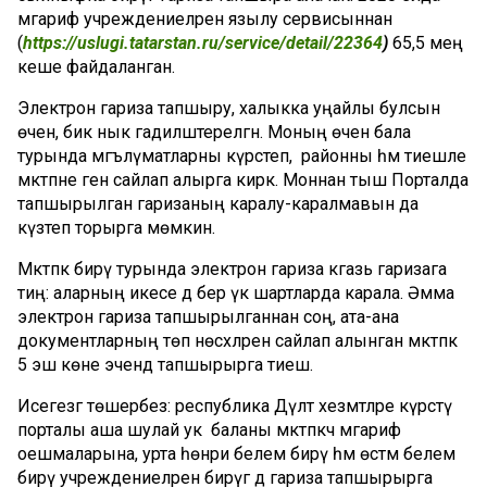
мәгариф учреждениеләренә язылу сервисыннан
(
https://uslugi.tatarstan.ru/service/detail/22364
)
65,5 мең
кеше файдаланган.
Электрон гариза тапшыру, халыкка уңайлы булсын
өчен, бик нык гадиләштерелгән. Моның өчен бала
турында мәгълүматларны күрсәтеп, районны һәм тиешле
мәктәпне генә сайлап алырга кирәк. Моннан тыш Порталда
тапшырылган гаризаның каралу-каралмавын да
күзәтеп торырга мөмкин.
Мәктәпкә бирү турында электрон гариза кәгазь гаризага
тиң: аларның икесе дә бер үк шартларда карала. Әмма
электрон гариза тапшырылганнан соң, ата-ана
документларның төп нөсхәләрен сайлап алынган мәктәпкә
5 эш көне эчендә тапшырырга тиеш.
Исегезгә төшерәбез: республика Дәүләт хезмәтләре күрсәтү
порталы аша шулай ук баланы мәктәпкәчә мәгариф
оешмаларына, урта һөнәри белем бирү һәм өстәмә белем
бирү учреждениеләренә бирүгә дә гариза тапшырырга