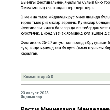
Быелгы фестивальнең яңалыгы булып бию тора. 
Әмма моның өчен алдан теркәлергә кирәк.
Ә менә иң тәмле мәйданчык рус миче янында бул
төрле тәмле ризыклар әзерләячәк. Кунаклар бола
Фестивальгә килгән балалар да игътибардан читтә
күрсәтеләчәк. Биредә узачак ярминкәдә кул эшләре д
Фестиваль 25-27 август көннәрендә «Крутушка» бис
сум, ә инде көнендә генә бәя арта. Әмма шунысы 
каралган.
Комментарий 0
23 август 2023
Яңалыклар
Рөстәм Миңнеханов Менделее