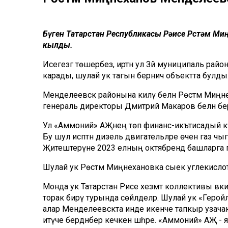
Бүген Татарстан Республикасы Рәисе Рөстәм М
кылды.
Исегезгә төшерәбез, иртән ул Зәй муниципаль ра
карады, шулай ук тагын берничә объектта булды
Менделеевск районына килү белән Рөстәм Миң
генераль директоры Дмитрий Макаров белән бе
Ул «Аммоний» АҖнең төп финанс-икътисадый күрс
Бу шул исәптән дизель двигательләре өчен газ чы
Җитештерүне 2023 елның октябрендә башларга п
Шулай ук Рөстәм Миңнехановка сыек углекислота
Монда ук Татарстан Рәисе хезмәт коллективы вәкил
торак бирү турында сөйләделәр. Шулай ук «Геро
алар Менделеевскта инде икенче тапкыр узач
итүче бердәнбер кечкенә шәһәре. «Аммоний» АҖ 