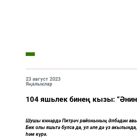
23 август 2023
Яңалыклар
104 яшьлек әбинең кызы: “Әнин
Шушы көннәрдә Питрәч районының Әлбәдән авыл
Бик олы яшьтә булса да, ул әле дә үз акылында,
һәм күрә.