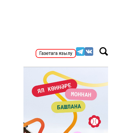
Газетага язылу