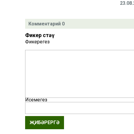
23.08
Комментарий 0
Фикер өстәү
Фикерегез
Исемегез
ҖИБӘРЕРГӘ