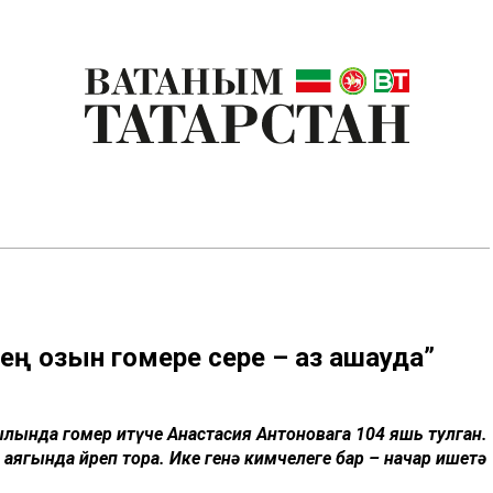
ең озын гомере сере – аз ашауда”
ында гомер итүче Анастасия Антоновага 104 яшь тулган.
 аягында йөреп тора. Ике генә кимчелеге бар – начар ишетә