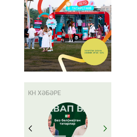
КӨН ХӘБӘРЕ
иблары
 бер
ны
алган