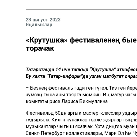
23 август 2023
Яңалыклар
«Крутушка» фестиваленең бы
торачак
Татарстанда 14 нче тапкыр “Крутушка” этнофе
Бу хакта “Татар-информ”да узган матбугат очра
– Безнең фестиваль гади генә түгел. Тиз генә й
чумсаң гына аны тоярга мөмкин. Иң матур чаг
комитеты рәисе Лариса Бикмуллина.
Фестивальдә 50дән артык мастер-класслар узды
тудырыла. Килгән кунаклар төрле җырлар тыңлый 
музыкантлар чыгыш ясаячак, Урта диңгез музыкасы 
Санкт-Петербург коллективлары, Мари Эл һәм Чува