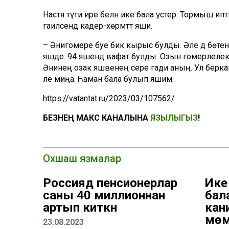
Настя түти ире белән ике бала үстерә. Тормыш ипт
гаиләсендә кадер-хөрмәттә яши.
– Әнигомере буе бик кырыс булды. Әле дә бөтен н
яшәде. 94 яшендә вафат булды. Озын гомерлелек аң
Әнинең озак яшәвенең сере гади аның. Ул берка
әле миңа. Һаман бала булып яшим.
https://vatantat.ru/2023/03/107562/
БЕЗНЕҢ МАКС КАНАЛЫНА
ЯЗЫЛЫГЫЗ
!
Охшаш язмалар
Россиядә пенсионерлар
Ике 
саны 40 миллионнан
бала
артып киткән
кан
мөм
23.08.2023