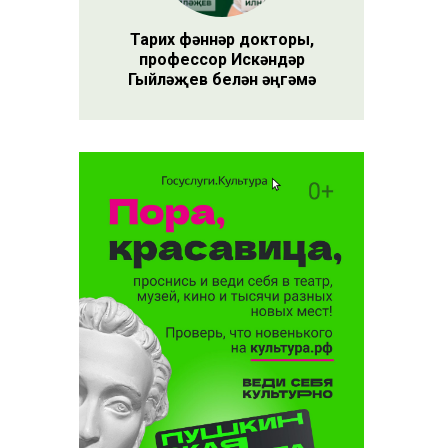
Тарих фәннәр докторы,
профессор Искәндәр
Гыйләҗев белән әңгәмә