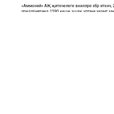
«Аммоний» АҖ җитәкчелеге вәкилләре хәбәр иткән
предприятиедә 1390 кеше эшли, уртача хезмәт х
яхшырту буенча даими эш бара - 2023 елның бе
хезмәткәрләргә социаль түләүләр билгеләнә.
Комментарий 0
Татар телендә чыга торган иҗтимагый-сәяси газета.
Гамәлгә куючылар: