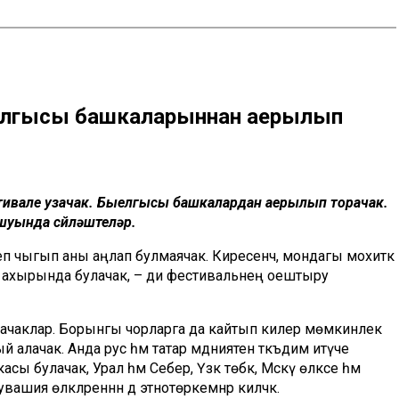
елгысы башкаларыннан аерылып
стивале узачак. Быелгысы башкалардан аерылып торачак.
шуында сөйләштеләр.
өреп чыгып аны аңлап булмаячак. Киресенчә, мондагы мохиткә
ы ахырында булачак, – ди фестивальнең оештыру
рачаклар. Борынгы чорларга да кайтып килер мөмкинлек
алачак. Анда рус һәм татар мәдәниятен тәкъдим итүче
булачак, Урал һәм Себер, Үзәк төбәк, Мәскәү өлкәсе һәм
шия өлкәләреннән дә этнотөркемнәр киләчәк.