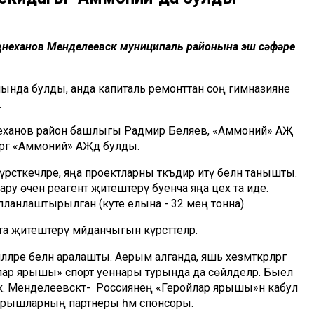
иңнеханов Менделеевск муниципаль районына эш сәфәре
йонында булды, анда капиталь ремонттан соң гимназияне
.
неханов район башлыгы Радмир Беляев, «Аммоний» АҖ
ргә «Аммоний» АҖдә булды.
әткечләре, яңа проектларны тәкъдир итү белән танышты.
гару өчен реагент җитештерү буенча яңа цех та иде.
ланлаштырылган (куәте елына - 32 мең тонна).
 җитештерү мәйданчыгын күрсәттеләр.
ләре белән аралашты. Аерым алганда, яшь хезмәткәрләргә
йлар ярышы» спорт уеннары турында да сөйләделәр. Быел
ак. Менделеевскт- Россиянең «Геройлар ярышы»н кабул
- ярышларның партнеры һәм спонсоры.