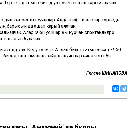
Төрле төркемнәр биюдә үз көчен сынап карый алачак.
ыр дип көтә оештыручылар. Анда шеф-поварлар төрледән-
рның барысын да ашап карый алачак.
 калмаячак. Алар өчен уеннар һәм курчак спектакльләре
ә сатып алып булачак.
тәсендә уза. Керү түләүле. Алдан билет сатып алсаң - 950
бар: биредә ташламадан файдаланучылар өчен ярты бәя
Гөлгенә ШИҺАПОВА
вскидагы "Аммоний"да булды