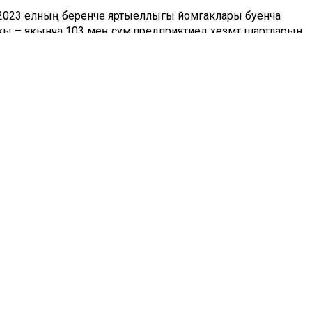
чә, 2023 елның беренче яртыеллыгы йомгаклары буенча
акы – якынча 103 мең сум.предприятиедә хезмәт шартларын
ренче яртыеллыгында завод 156 млн сум җибәргән,
«Ватаным