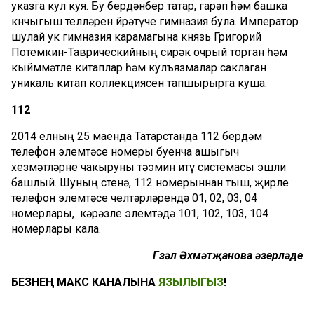
указга кул куя. Бу бердәнбер татар, гарәп һәм башка
көнчыгыш телләрен өйрәтүче гимназия була. Император
шулай ук гимназия карамагына князь Григорий
Потемкин-Таврическийның сирәк очрый торган һәм
кыйммәтле китаплар һәм кулъязмалар саклаган
уникаль китап коллекциясен тапшырырга куша.
112
2014 елның 25 маенда Татарстанда 112 бердәм
телефон элемтәсе номеры буенча ашыгыч
хезмәтләрне чакыруны тәэмин итү системасы эшли
башлый. Шуның өстенә, 112 номерыннан тыш, җирле
телефон элемтәсе челтәрләрендә 01, 02, 03, 04
номерлары, кәрәзле элемтәдә 101, 102, 103, 104
номерлары кала.
Гүзәл Әхмәтҗанова әзерләде
БЕЗНЕҢ МАКС КАНАЛЫНА
ЯЗЫЛЫГЫЗ
!