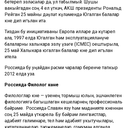
бетереп эзләсәләр дә, ул табылмый. Шушы
вакыйгадан соң 4 ел үткәч, АКШ президенты Рональд
Рейган 25 майны дәүләт күләмендә Югалган балалар
көне дип игълан итә.
Тиздән бу инициативаны Европа илләре дә күтәреп
ала, 1997 елда Югалган һәм эксплуатацияләнүче
балаларны халыкара эзлү үзәге (ICMEC) оештырыла,
25 май Халыкара югалган балалар көне дип игълан
ителә.
Россиядә бу уңайдан рәсми чаралар беренче тапкыр
2012 елда уза.
Россиядә Филолог көне
Филологлар көне — үзенең тормыш юлын, эшчәнлеген
филологиягә багышлаган кешеләрнең профессиональ
бәйрәме. Россиядә Славян язу һәм мәдәнияте көненнән
соң 25 майда үткәрелә. Бу бәйрәм лингвистлар,
әдәбият галимнәре, тел һәм әдәбият укытучылары,
китапханәчеләр, тәрҗемәчеләр, гомумән алганда,