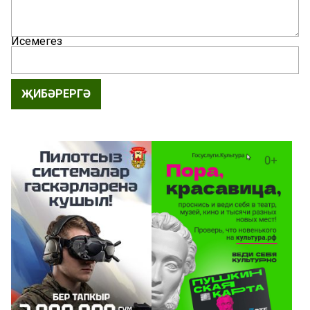
Исемегез
ҖИБӘРЕРГӘ