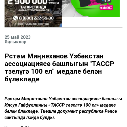
25 май 2023
Яңалыклар
Рөстәм Миңнеханов Үзбәкстан
ассоциациясе башлыгын "ТАССР
төзелүгә 100 ел" медале белән
бүләкләде
Рөстәм Миңнеханов Үзбәкстан ассоциациясе башлыгы
Илсур Гайфуллинны «ТАССР төзелүгә 100 ел» медале
белән бүләкләде. Тиешле документ республика Рәисе
сайтында пәйда булды.