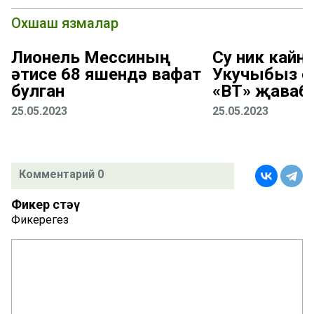
Охшаш язмалар
Лионель Мессиның
Су ник кайна
әтисе 68 яшендә вафат
Укучыбыз с
булган
«ВТ» җаваб
25.05.2023
25.05.2023
Комментарий 0
Фикер өстәү
Фикерегез