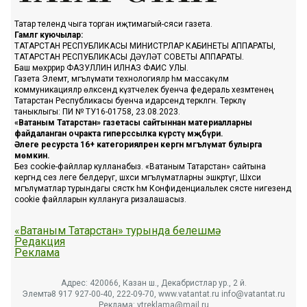
Татар телендә чыга торган иҗтимагый-сәяси газета.
Гамәлгә куючылар:
ТАТАРСТАН РЕСПУБЛИКАСЫ МИНИСТРЛАР КАБИНЕТЫ АППАРАТЫ,
ТАТАРСТАН РЕСПУБЛИКАСЫ ДӘҮЛӘТ СОВЕТЫ АППАРАТЫ.
Баш мөхәррир ФАЗУЛЛИН ИЛНАЗ ФАИС УЛЫ.
Газета Элемтә, мәгълүмати технологияләр һәм массакүләм
коммуникацияләр өлкәсендә күзәтчелек буенча федераль хезмәтенең
Татарстан Республикасы буенча идарәсендә теркәлгән. Теркәлү
таныклыгы: ПИ № ТУ16-01758, 23.08.2023.
«Ватаным Татарстан» газетасы сайтыннан материалларны
файдаланган очракта гиперссылка күрсәтү мәҗбүри.
Әлеге ресурста 16+ категорияләренә кергән мәгълүмат булырга
мөмкин.
Без cookie-файллар кулланабыз. «Ватаным Татарстан» сайтына
кергәндә сез әлеге белдерүгә, шәхси мәгълүматларны эшкәртүгә, Шәхси
мәгълүматлар турындагы сәясәткә һәм Конфиденциальлек сәясәте нигезендә
cookie файлларын куллануга ризалашасыз.
«Ватаным Татарстан» турында белешмә
Редакция
Реклама
Адрес: 420066, Казан ш., Декабристлар ур., 2 й.
Элемтә: 8 917 927-00-40, 222-09-70, www.vatantat.ru info@vatantat.ru
Реклама: vtreklama@mail.ru