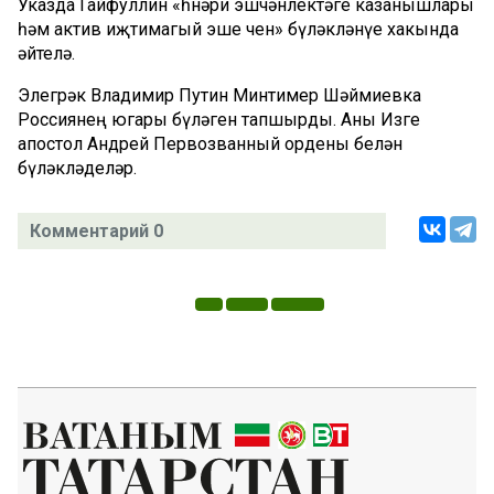
Указда Гайфуллин «һөнәри эшчәнлектәге казанышлары
һәм актив иҗтимагый эше өчен» бүләкләнүе хакында
әйтелә.
Элегрәк Владимир Путин Минтимер Шәймиевка
Россиянең югары бүләген тапшырды. Аны Изге
апостол Андрей Первозванный ордены белән
бүләкләделәр.
Комментарий 0