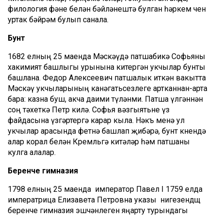
филология фәне белән бәйләнештә булган һәркем өчен
уртак бәйрәм булып санала.
Бунт
1682 елның 25 маенда Мәскәүдә патшабикә Софьяны
хакимият башлыгы урынына китергән укчылар бунты
башлана. Федор Алексеевич патшалык иткән вакытта
Мәскәү укчыларының канәгатьсезлеге артканнан-арта
бара: казна буш, акча даими түләнми. Патша үлгәннән
соң тәхеткә Петр килә. Софья вәзгыятьне үз
файдасына үзгәртергә карар кыла. Нәкъ менә ул
укчылар арасында фетнә башлап җибәрә, бунт көнендә
алар корал белән Кремльгә китәләр һәм патшаны
кулга алалар.
Беренче гимназия
1798 елның 25 маенда император Павел I 1759 елда
императрица Елизавета Петровна указы нигезендщ
беренче гимназия эшчәнлеген яңарту турындагы