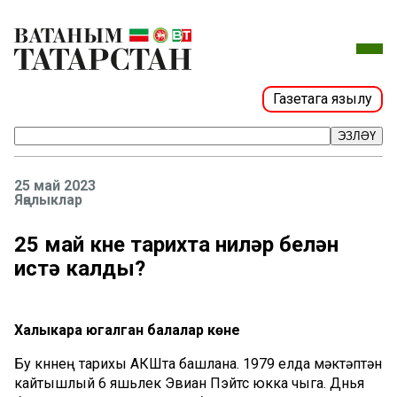
Газетага язылу
ЭЗЛӘҮ
25 май 2023
Яңалыклар
25 май көне тарихта ниләр белән
истә калды?
Халыкара югалган балалар көне
Бу көннең тарихы АКШта башлана. 1979 елда мәктәптән
кайтышлый 6 яшьлек Эвиан Пэйтс юкка чыга. Дөнья