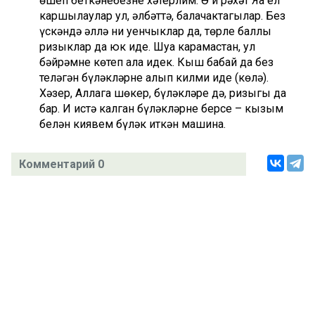
өшеп беткәнебезне хәтерлим. Ә иң рәхәт Яңа ел
каршылаулар ул, әлбәттә, балачактагылар. Без
үскәндә әллә ни уенчыклар да, төрле баллы
ризыклар да юк иде. Шуңа карамастан, ул
бәйрәмне көтеп ала идек. Кыш бабай да без
теләгән бүләкләрне алып килми иде (көлә).
Хәзер, Аллага шөкер, бүләкләре дә, ризыгы да
бар. Иң истә калган бүләкләрнең берсе – кызым
белән киявем бүләк иткән машина.
Комментарий 0