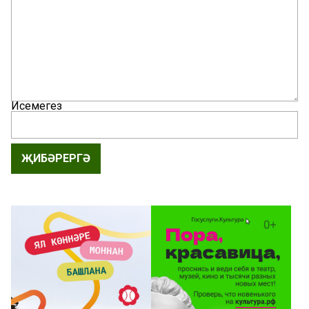
Исемегез
ҖИБӘРЕРГӘ