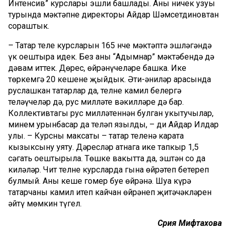
Интенсив” курслары эшли башлады. Аның ничек узуы
турында мәктәпнең директоры Айдар Шәмсетдиновтан
сораштык.
– Татар теле курсларын 165 нче мәктәптә эшләгәндә
үк оештыра идек. Без аны “Адымнар” мәктәбендә дә
дәвам иттек. Дөрес, өйрәнүчеләре башка. Ике
төркемгә 20 кешене җыйдык. Әти-әниләр арасында
руслашкан татарлар да, телне камил белергә
теләүчеләр дә, рус милләте вәкилләре дә бар.
Коллективтагы рус милләтеннән булган укытучылар,
минем урынбасар да теләп язылды, – ди Айдар Илдар
улы. – Курсның максаты – татар теленә карата
кызыксыну уяту. Дәресләр атнага ике тапкыр 1,5
сәгать оештырыла. Төшке вакытта да, эштән соң да
киләләр. Чит телне курсларда гына өйрәтеп бетереп
булмый. Аны кеше гомер буе өйрәнә. Шуңа күрә
татарчаны камил итеп кайчан өйрәнеп җитәчәкләрен
әйтү мөмкин түгел.
Сәрия Мифтахова