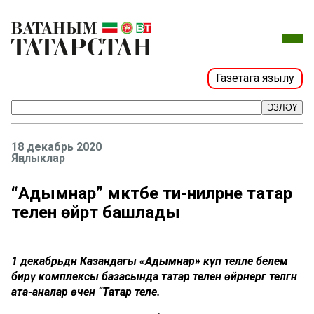
Газетага язылу
ЭЗЛӘҮ
18 декабрь 2020
Яңалыклар
“Адымнар” мәктәбе әти-әниләрне татар
теленә өйрәтә башлады
1 декабрьдән Казандагы «Адымнар» күп телле белем
бирү комплексы базасында татар телен өйрәнергә теләгән
ата-аналар өчен “Татар теле.