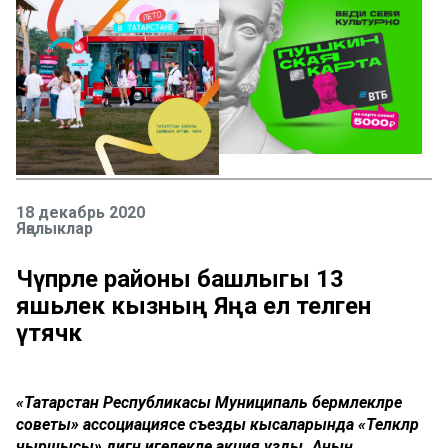
18 декабрь 2020
Яңалыклар
Чүпрәле районы башлыгы 13
яшьлек кызның Яңа ел теләген
үтәячәк
«Татарстан Республикасы Муниципаль берәмлекләре
советы» ассоциациясе съезды кысаларында «Теләкләр
чыршысы» дигән игелекле акция узды. Аның