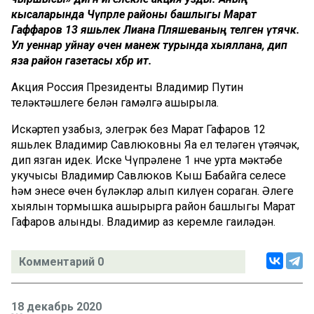
кысаларында Чүпрәле районы башлыгы Марат
Гаффаров 13 яшьлек Лиана Пляшеваның теләген үтәячәк.
Ул уеннар уйнау өчен манеж турында хыяллана, дип
яза район газетасы хәбәр итә.
Акция Россия Президенты Владимир Путин
теләктәшлеге белән гамәлгә ашырыла.
Искәртеп узабыз, элегрәк без Марат Гафаров 12
яшьлек Владимир Савлюковның Яңа ел теләген үтәячәк,
дип язган идек. Иске Чүпрәленең 1 нче урта мәктәбе
укучысы Владимир Савлюков Кыш Бабайга сеңлесе
һәм энесе өчен бүләкләр алып килүен сораган. Әлеге
хыялын тормышка ашырырга район башлыгы Марат
Гафаров алынды. Владимир аз керемле гаиләдән.
Комментарий 0
18 декабрь 2020