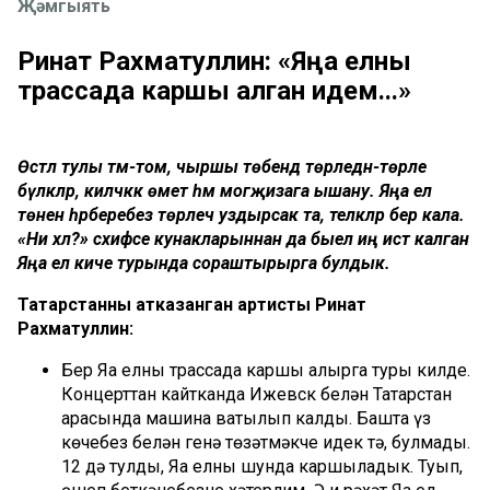
Җәмгыять
Ринат Рахматуллин: «Яңа елны
трассада каршы алган идем...»
Өстәл тулы тәм-том, чыршы төбендә төрледән-төрле
бүләкләр, киләчәккә өмет һәм могҗизага ышану. Яңа ел
төнен һәрберебез төрлечә уздырсак та, теләкләр бер кала.
«Ни хәл?» сәхифәсе кунакларыннан да быел иң истә калган
Яңа ел киче турында сораштырырга булдык.
Татарстанның атказанган артисты Ринат
Рахматуллин:
Бер Яңа елны трассада каршы алырга туры килде.
Концерттан кайтканда Ижевск белән Татарстан
арасында машина ватылып калды. Башта үз
көчебез белән генә төзәтмәкче идек тә, булмады.
12 дә тулды, Яңа елны шунда каршыладык. Туңып,