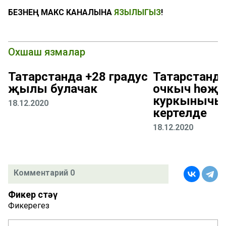
БЕЗНЕҢ МАКС КАНАЛЫНА
ЯЗЫЛЫГЫЗ
!
Охшаш язмалар
Татарстанда +28 градус
Татарстанд
җылы булачак
очкыч һөҗү
куркынычы
18.12.2020
кертелде
18.12.2020
Комментарий 0
Фикер өстәү
Фикерегез