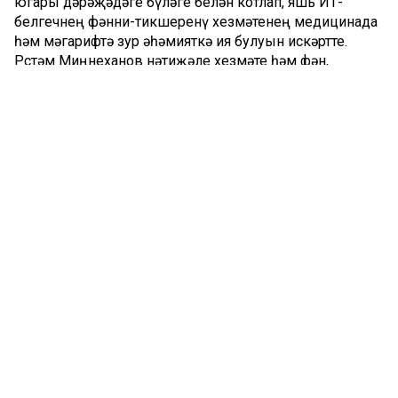
югары дәрәҗәдәге бүләге белән котлап, яшь ИТ-
белгечнең фәнни-тикшеренү хезмәтенең медицинада
һәм мәгарифтә зур әһәмияткә ия булуын искәртте.
Рөстәм Миңнеханов нәтиҗәле хезмәте һәм фән,
мәгарифне үстерүгә зур өлеш кертүе өчен Владимир
Максименкога Татарстан Президенты Рәхмәтен
тапшырды.
Лаборатория җитәкчесе Александр Храмов,
Иннополис Университеты директоры Кирилл
Семенихин һәм ИТ-вуз ректоры Александр Тормасов
да Президент Рәхмәтенә лаек булды.
Рөстәм Миңнеханов тикшеренүләре өчен Иннополис
галимнәренә җылы рәхмәт сүзләре ирештереп, бу
тикшеренүләрнең бөтен ил өчен мөһимлеген искәртте.
“Иннополис якындагы елларда барлык санлы
технологияләр буенча тикшеренүләр ягыннан гына
түгел, кадрлар әзерләү ягыннан да төп методик үзәк
булып торачак”, – диде Татарстан Президенты.