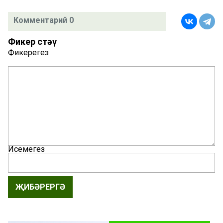
Комментарий 0
Фикер өстәү
Фикерегез
Исемегез
ҖИБӘРЕРГӘ