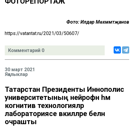
ФОТОРЕПОРТАЖ
Фото: Илдар Мөхәммәтҗанов
https://vatantat.ru/2021/03/50607/
Комментарий 0
30 март 2021
Яңалыклар
Татарстан Президенты Иннополис
университетының нейрофән һәм
когнитив технологияләр
лабораториясе вәкилләре белән
очрашты