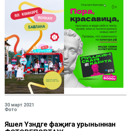
30 март 2021
Фото
Яшел Үзәндәге фаҗига урыныннан