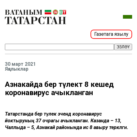
Газетага язылу
ЭЗЛӘҮ
30 март 2021
Яңалыклар
Азнакайда бер тәүлектә 8 кешедә
коронавирус ачыкланган
Татарстанда бер тәүлек эчендә коронавирус
йоктыруның 37 очрагы ачыкланган. Казанда – 13,
Чаллыда – 5, Азнакай районында исә 8 авыру теркәлгән.