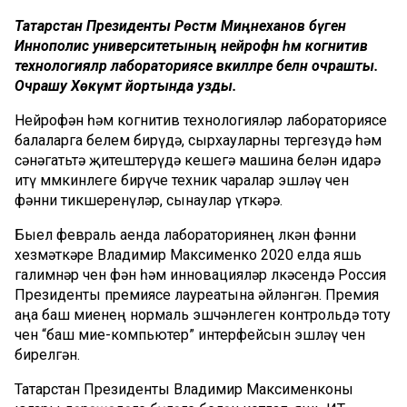
Татарстан Президенты Рөстәм Миңнеханов бүген
Иннополис университетының нейрофән һәм когнитив
технологияләр лабораториясе вәкилләре белән очрашты.
Очрашу Хөкүмәт йортында узды.
Нейрофән һәм когнитив технологияләр лабораториясе
балаларга белем бирүдә, сырхауларны тергезүдә һәм
сәнәгатьтә җитештерүдә кешегә машина белән идарә
итү мөмкинлеге бирүче техник чаралар эшләү өчен
фәнни тикшеренүләр, сынаулар үткәрә.
Быел февраль аенда лабораториянең өлкән фәнни
хезмәткәре Владимир Максименко 2020 елда яшь
галимнәр өчен фән һәм инновацияләр өлкәсендә Россия
Президенты премиясе лауреатына әйләнгән. Премия
аңа баш миенең нормаль эшчәнлеген контрольдә тоту
өчен “баш мие-компьютер” интерфейсын эшләү өчен
бирелгән.
Татарстан Президенты Владимир Максименконы