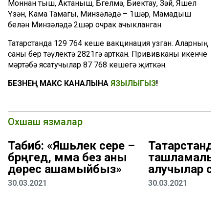
Моннан тыш, Актаныш, Бөгелмә, Биектау, Зәй, Яшел
Үзән, Кама Тамагы, Минзәләдә – 1шәр, Мамадыш
белән Минзәләдә 2шәр очрак ачыкланган.
Татарстанда 129 764 кеше вакцинация узган. Аларның
саны бер тәүлектә 2821гә арткан. Прививканы икенче
мәртәбә ясатучылар 87 768 кешегә җиткән.
БЕЗНЕҢ МАКС КАНАЛЫНА
ЯЗЫЛЫГЫЗ
!
Охшаш язмалар
Табиб: «Яшьлек сере –
Татарстанд
бәрәңгедә, әмма без аны
ташламалы 
дөрес ашамыйбыз»
алучылар са
30.03.2021
30.03.2021