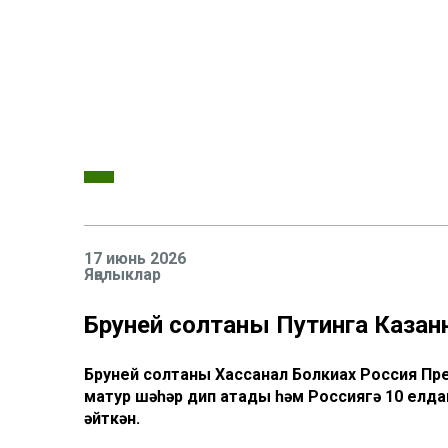
17 июнь 2026
Яңалыклар
Бруней солтаны Путинга Казанн
Бруней солтаны Хассанал Болкиах Россия П
матур шәһәр дип атады һәм Россиягә 10 елд
әйткән.