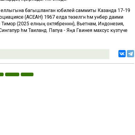
5 еллыгына багышланган юбилей саммиты Казанда 17-19
социациясе (АСЕАН) 1967 елда төзелгән һәм унбер даими
 Тимор (2025 елның октябреннән), Вьетнам, Индонезия,
нгапур һәм Таиланд. Папуа - Яңа Гвинея махсус күзәтүче
«Ватаным