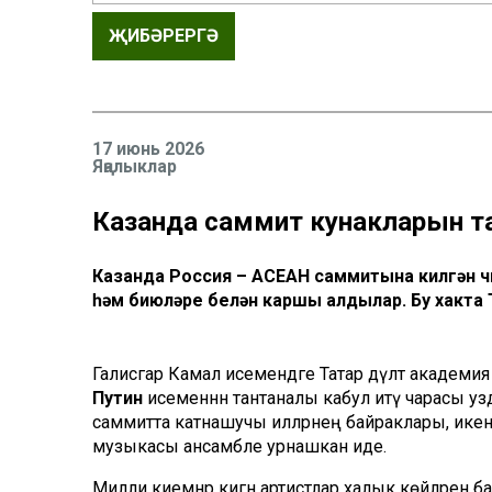
ҖИБӘРЕРГӘ
17 июнь 2026
Яңалыклар
Казанда саммит кунакларын та
Казанда Россия – АСЕАН саммитына килгән 
һәм биюләре белән каршы алдылар. Бу хакта 
Галиәсгар Камал исемендәге Татар дәүләт акаде
Путин
исеменнән тантаналы кабул итү чарасы уз
саммитта катнашучы илләрнең байраклары, икен
музыкасы ансамбле урнашкан иде.
Милли киемнәр кигән артистлар халык көйләрен 