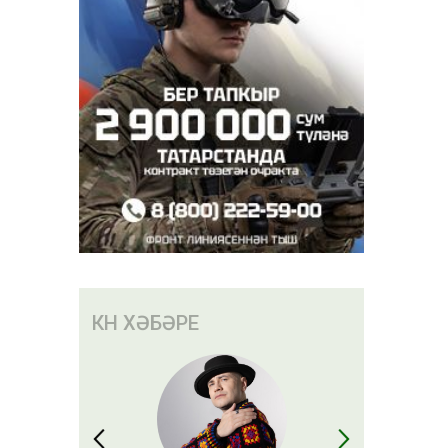
КӨН ХӘБӘРЕ
ртача
25 мең