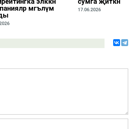
рейтингка эләккән
сумга җиткән
панияләр мәгълүм
17.06.2026
ды
.2026