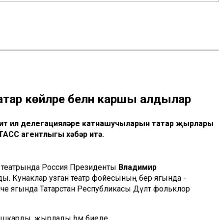
тар көйләре белән каршы алдылар
чит ил делегацияләре катнашучыларын татар җырлары
ТАСС агентлыгы хәбәр итә.
мия театрында Россия Президенты
Владимир
ды. Кунаклар узган театр фойесының бер ягында -
че ягында Татарстан Республикасы Дәүләт фольклор
башкарды, җырлады һәм биеде.