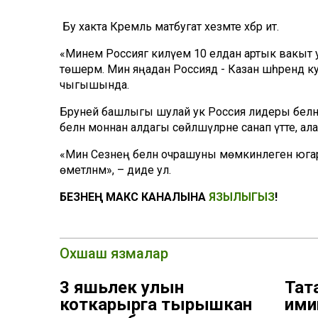
Бу хакта Кремль матбугат хезмәте хәбәр итә.
«Минем Россиягә килүемә 10 елдан артык вакыт у
төшерәм. Мин яңадан Россиядә - Казан шәһәрендә к
чыгышында.
Бруней башлыгы шулай ук Россия лидеры белән
белән моннан алдагы сөйләшүләрне санап үтте, 
«Мин Сезнең белән очрашуны мөмкинлеген югар
өметләнәм», – диде ул.
БЕЗНЕҢ МАКС КАНАЛЫНА
ЯЗЫЛЫГЫЗ
!
Охшаш язмалар
3 яшьлек улын
Тата
коткарырга тырышкан
ими