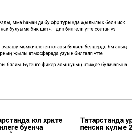
зды, әмма һаман да бу сәфәр турында җылылык белән искә
унак булуыма бик шат», - дип билгеләп үтте солтан үз
 очрашу мөмкинлеген югары бәяләвен белдерде һәм аның
аларның җылы атмосферада узуын билгеләп үтте.
ы бәялим. Бүгенге фикер алышуның нәтиҗәле булачагына
рстанда юл хәрәкәте
Татарстанда у
нлеге буенча
пенсия күләме 