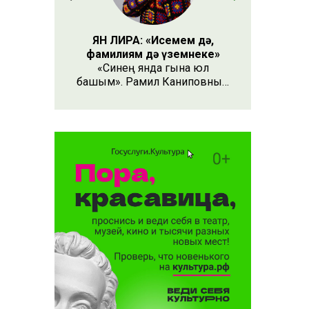
ЯН ЛИРА: «Исемем дә,
фамилиям дә үземнеке»
«Синең янда гына юл
башым». Рамил Каниповның
Ленар Шәех сүзләренә язган
әлеге җыры быел җәй иң
популяры булды. Башта
халык җырлаучының кем
булуын таный алмады, аның
тембры үзгә иде. Аннары
ясалма фәһем тарафыннан
башкарылуы ачыкланды.
Ничек кенә булмасын, җыр
күңелгә кереп урнашты,
колакта яңгырап торды.
Тиздән социаль челтәрләрдә
популяр җырның тагын бер
варианты барлыкка килде.