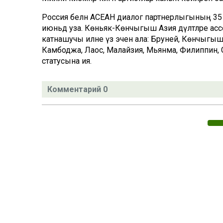
Россия белән АСЕАН диалог партнерлыгының 3
июньдә уза. Көньяк-Көнчыгыш Азия дәүләтләре ас
катнашучы илне үз эченә ала: Бруней, Көнчыгыш
Камбоджа, Лаос, Малайзия, Мьянма, Филиппин, Си
статусына ия.
Комментарий 0