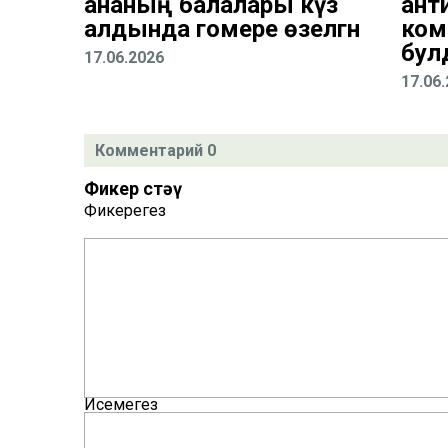
ананың балалары күз
анти
алдында гомере өзелгән
ком
бул
17.06.2026
17.06
Комментарий 0
Фикер өстәү
Фикерегез
Исемегез