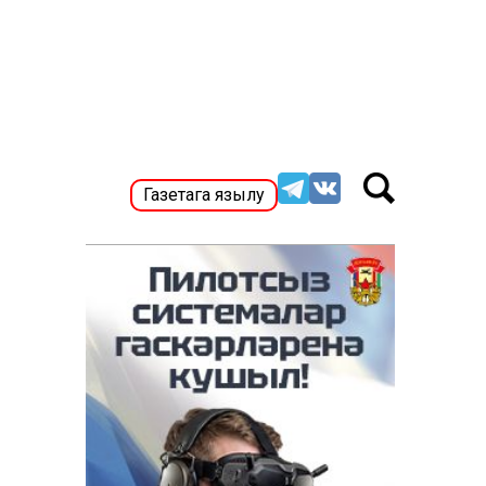
Газетага язылу