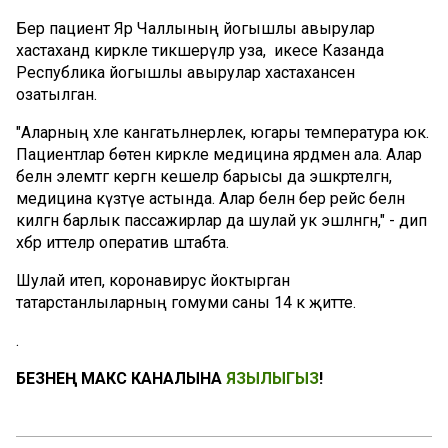
Бер пациент Яр Чаллының йогышлы авырулар
хастаханәдә кирәкле тикшерүләр уза, икесе Казанда
Республика йогышлы авырулар хастаханәсенә
озатылган.
"Аларның хәле канәгатьләнерлек, югары температура юк.
Пациентлар бөтен кирәкле медицина ярдәмен ала. Алар
белән элемтәгә кергән кешеләр барысы да эшкәртелгән,
медицина күзәтүе астында. Алар белән бер рейс белән
килгән барлык пассажирлар да шулай ук эшләнгән," - дип
хәбәр иттеләр оператив штабта.
Шулай итеп, коронавирус йоктырган
татарстанлыларның гомуми саны 14 кә җитте.
.
БЕЗНЕҢ МАКС КАНАЛЫНА
ЯЗЫЛЫГЫЗ
!