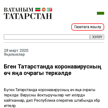
Газетага язылу
ЭЗЛӘҮ
28 март 2020
Яңалыклар
Бүген Татарстанда коронавирусның
өч яңа очрагы теркәлде
Бүген Татарстанда коронавирусның өч яңа очрагы
теркәлде. Вирусны йоктыручылар чит илләрдән
кайтканнар, дип Республика оператив штабында хәбәр
иттеләр.