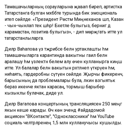
Тамашачыларның сорауларына җавап биреп, артистка
Татарстанга булган мәхәббәте турында бик эмоциональ
итеп сөйләде. «Президент Рөстәм Миңнеханов шәп, Казан
- чын-чынлап текә шәһәр! Бәхетле булыгыз, бернигә дә
карамастан, позитив булыгыз», - дип мөрәҗәгать итте ул
татарстанлыларга.
Диләрә Ваһапова үз тәҗрибәсе белән уртаклашты һәм
тамашачыларга карантинда вакытны гаилә белән
аралашу һәм үзлектән белем алу өчен кулланырга киңәш
итте. Ул балалар белән вакытын рәхәтләнеп үткәрүен һәм,
ниһаять, гардеробны сүтүен сөйләде. Җырчы фикеренчә,
барысының да проблемалары була, ләкин вәзгыятькә
бераз икенче яктан карасаң, тормыш барыбер
кызыклы булачак, диде ул.
Диләрә Вагапова концертының трансляциясен 250 меңгә
якын кеше карады. Өч көн эчендә #айдадомой
акциясенә "ВКонтакте", "Одноклассники" һәм YouTube
социаль челтәрләренең 1,5 млн кулланучысы кушылды.