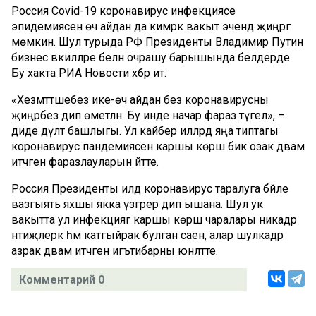
Россия Covid-19 коронавирус инфекциясе
эпидемиясен өч айдан да кимрәк вакыт эчендә җиңәргә
мөмкин. Шул турыда РФ Президенты Владимир Путин
бизнес вәкилләре белән очрашу барышында белдерде.
Бу хакта РИА Новости хәбәр итә.
«Хезмәттәшебез ике-өч айдан без коронавирусны
җиңәрбез дип өметләнә. Бу инде начар фараз түгел», –
диде дәүләт башлыгы. Ул кайбер илләрдә яңа типтагы
коронавирус пандемиясенә каршы көрәш бик озак дәвам
итәчәген фаразлауларын әйтте.
Россия Президенты илдә коронавирус таралуга бәйле
вазгыять яхшы якка үзгәрер дип ышана. Шул ук
вакытта ул инфекциягә каршы көрәш чаралары никадәр
нәтиҗәлерәк һәм катгыйрак булган саен, алар шулкадәр
азрак дәвам итәчәгенә игътибарны юнәлтте.
Комментарий 0