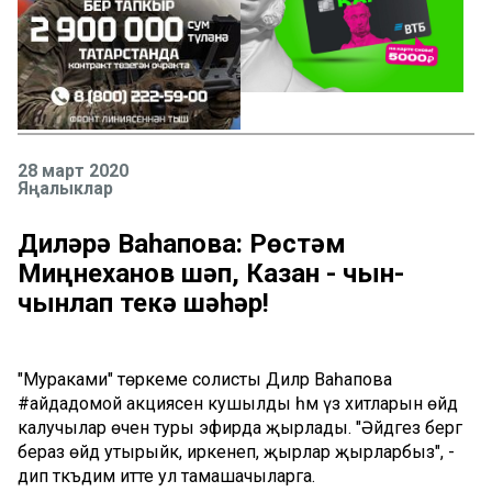
28 март 2020
Яңалыклар
Диләрә Ваһапова: Рөстәм
Миңнеханов шәп, Казан - чын-
чынлап текә шәһәр!
"Мураками" төркеме солисты Диләрә Ваһапова
#айдадомой акциясенә кушылды һәм үз хитларын өйдә
калучылар өчен туры эфирда җырлады. "Әйдәгез бергә
бераз өйдә утырыйк, иркенәеп, җырлар җырларбыз", -
дип тәкъдим итте ул тамашачыларга.