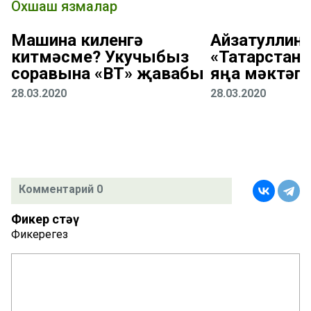
Охшаш язмалар
Машина киленгә
Айзатуллин:
китмәсме? Укучыбыз
«Татарстан
соравына «ВТ» җавабы
яңа мәктәп
28.03.2020
28.03.2020
Комментарий 0
Фикер өстәү
Фикерегез