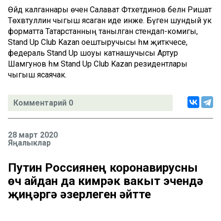
Өйдә калганнары өчен Салават Фәтхетдинов белән Ришат
Төхвәтуллин чыгыш ясаган иде инже. Бүген шундый ук
форматта Татарстанның танылган стендап-комигы,
Stand Up Club Kazan оештыручысы һәм җитәкчесе,
федераль Stand Up шоуы катнашучысы Артур
Шамгунов һәм Stand Up Club Kazan резидентлары
чыгыш ясаячак.
Комментарий 0
28 март 2020
Яңалыклар
Путин Россиянең коронавирусны
өч айдан да кимрәк вакыт эчендә
җиңәргә әзерлеген әйтте