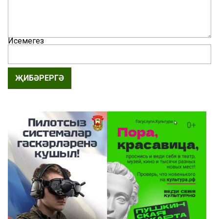
Исемегез
ҖИБӘРЕРГӘ