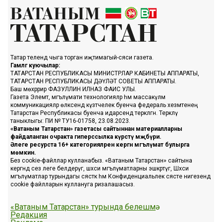
Татар телендә чыга торган иҗтимагый-сәяси газета.
Гамәлгә куючылар:
ТАТАРСТАН РЕСПУБЛИКАСЫ МИНИСТРЛАР КАБИНЕТЫ АППАРАТЫ,
ТАТАРСТАН РЕСПУБЛИКАСЫ ДӘҮЛӘТ СОВЕТЫ АППАРАТЫ.
Баш мөхәррир ФАЗУЛЛИН ИЛНАЗ ФАИС УЛЫ.
Газета Элемтә, мәгълүмати технологияләр һәм массакүләм
коммуникацияләр өлкәсендә күзәтчелек буенча федераль хезмәтенең
Татарстан Республикасы буенча идарәсендә теркәлгән. Теркәлү
таныклыгы: ПИ № ТУ16-01758, 23.08.2023.
«Ватаным Татарстан» газетасы сайтыннан материалларны
файдаланган очракта гиперссылка күрсәтү мәҗбүри.
Әлеге ресурста 16+ категорияләренә кергән мәгълүмат булырга
мөмкин.
Без cookie-файллар кулланабыз. «Ватаным Татарстан» сайтына
кергәндә сез әлеге белдерүгә, шәхси мәгълүматларны эшкәртүгә, Шәхси
мәгълүматлар турындагы сәясәткә һәм Конфиденциальлек сәясәте нигезендә
cookie файлларын куллануга ризалашасыз.
«Ватаным Татарстан» турында белешмә
Редакция