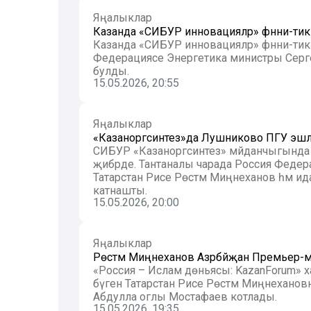
Яңалыклар
Казанда «СИБУР инновацияләр» фәнни-ти
Казанда «СИБУР инновацияләр» фәнни-ти
Федерациясе Энергетика министры Сергей
булды.
15.05.2026, 20:55
Яңалыклар
«Казаноргсинтез»да Лушниково ПГУ эшлә
СИБУР «Казаноргсинтез» мәйданчыгында
җибәрде. Тантаналы чарада Россия Феде
Татарстан Рәисе Рөстәм Миңнеханов һәм и
катнашты.
15.05.2026, 20:00
Яңалыклар
Рөстәм Миңнеханов Азәрбәйҗан Премьер
«Россия – Ислам дөньясы: KazanForum»
бүген Татарстан Рәисе Рөстәм Миңнехан
Абдулла оглы Мостафаев котлады.
15.05.2026, 19:35