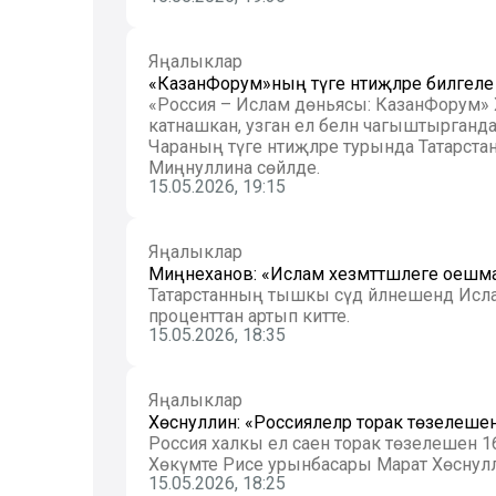
Яңалыклар
«КазанФорум»ның тәүге нәтиҗәләре билгеле
«Россия – Ислам дөньясы: КазанФорум» 
катнашкан, узган ел белән чагыштырганд
Чараның тәүге нәтиҗәләре турында Татарс
Миңнуллина сөйләде.
15.05.2026, 19:15
Яңалыклар
Миңнеханов: «Ислам хезмәттәшлеге оешм
Татарстанның тышкы сәүдә әйләнешендә Ис
проценттан артып китте.
15.05.2026, 18:35
Яңалыклар
Хөснуллин: «Россиялеләр торак төзелешен
Россия халкы ел саен торак төзелешенә 1
Хөкүмәте Рәисе урынбасары Марат Хөснул
15.05.2026, 18:25