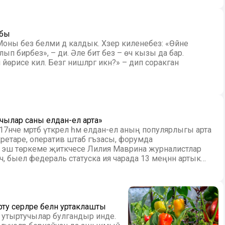
абы
. Моны без белми дә калдык. Хәзер киленебез: «Өйне
алып бирәбез», – ди. Әле бит без – өч кызы да бар.
се килә. Безгә нишләргә икән?» – дип соракган ​​​​​​​
чылар саны елдан-ел арта»
екретаре, оператив штаб әгъзасы, форумда
 эш төркеме җитәкчесе Лилия Маврина журналистлар
ә, быел федераль статуска ия чарада 13 меңнән артык
ту серләре белән уртаклашты
га утыртучылар булгандыр инде.