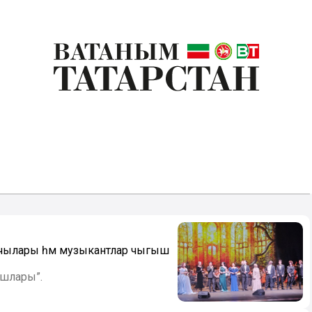
рчылары һәм музыкантлар чыгыш
ышлары”.