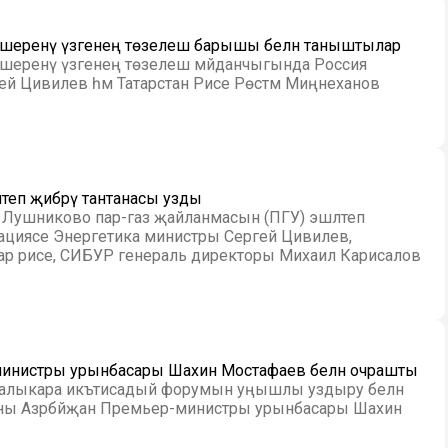
кшеренү үзәгенең төзелеш барышы белән таныштылар
кшеренү үзәгенең төзелеш мәйданчыгында Россия
 Цивилев һәм Татарстан Рәисе Рөстәм Миңнеханов
теп җибәрү тантанасы узды
 Лушниково пар-газ җайланмасын (ПГУ) эшләтеп
рациясе Энергетика министры Сергей Цивилев,
дарә рәисе, СИБУР генераль директоры Михаил Карисалов
-министры урынбасары Шахин Мостафаев белән очрашты
 халыкара икътисадый форумын уңышлы уздыру белән
овны Азәрбәйҗан Премьер-министры урынбасары Шахин