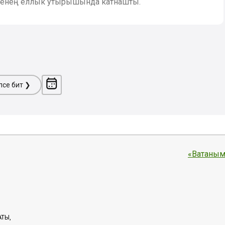
еменең еллык утырышында катнашты.
ләсе бит ❯
«Ватаным
АТЫ,