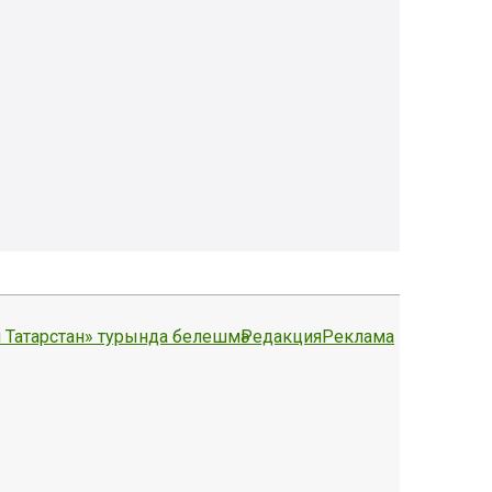
 Татарстан» турында белешмә
Редакция
Реклама