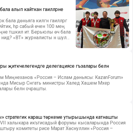
бала алып кайткан гаиләләрне
 бала дөньяга килгән гаиләләргә
йтик, һәр сабый өчен 100 мең
еңне тәшкил итә. Берьюлы өч бала
нидә? «ВТ» журналисты әнә шул
ры җитәкчелегендәге делегациясе әгъзалары белән
тәм Миңнеханов «Россия – Ислам дөньясы: KazanForum»
да Мисыр Сәнәгать министры Халед Хашем Мәхер
алары белән очрашты.
ы» стратегик караш төркеме утырышында катнашты
XVII халыкара икътисадый форумы кысаларында Россия
штыру комитеты рәисе Марат Хөснуллин «Россия –