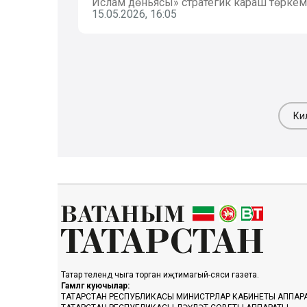
Ислам дөньясы» стратегик караш төрк
15.05.2026, 16:05
Ки
Татар телендә чыга торган иҗтимагый-сәяси газета.
Гамәлгә куючылар:
ТАТАРСТАН РЕСПУБЛИКАСЫ МИНИСТРЛАР КАБИНЕТЫ АППАР