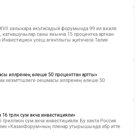
XVII халыкара икътисадый форумында 99 ил вәкиле
а, катнашучылар саны якынча 15 процентка арткан.
тан Инвестицион үсеш агентлыгы җитәкчесе Талия
асы илләренең өлеше 50 проценттан артты»
лам хезмәттәшлеге оешмасы илләренең өлеше 50
ә 16 трлн сум акча инвестицияли»
6 триллион сум акча инвестицияли. Бу хакта Россия
лин «КазанФорум»ның пленар утырышында хәбәр итте.