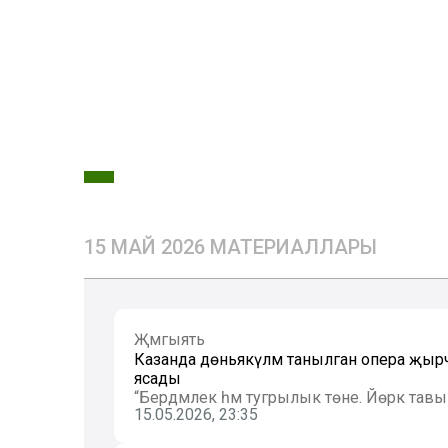
15 МАЙ 2026 МАТЕРИАЛЛАРЫ
Җәмгыять
Казанда дөньякүләм танылган опера җы
ясады
“Бердәмлек һәм тугрылык төне. Йөрәк тав
15.05.2026, 23:35