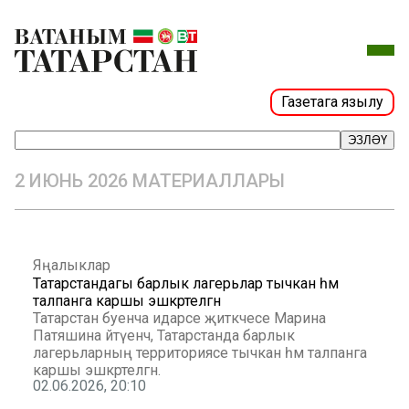
Газетага язылу
ЭЗЛӘҮ
2 ИЮНЬ 2026 МАТЕРИАЛЛАРЫ
Яңалыклар
Татарстандагы барлык лагерьлар тычкан һәм
талпанга каршы эшкәртелгән
Татарстан буенча идарәсе җитәкчесе Марина
Патяшина әйтүенчә, Татарстанда барлык
лагерьларның территориясе тычкан һәм талпанга
каршы эшкәртелгән.
02.06.2026, 20:10