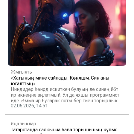
Җәмгыять
«Хатының мине сайлады. Көнләшмә. Син аны
югалттың»
Ниндидер һөнәрдә искиткеч булуың әле синең әйбәт
ир икәнеңне аңлатмый. Ул да яхшы программист
иде. Әмма ир буларак поты бер тиен торырлык.
02.06.2026, 14:51
Яңалыклар
Татарстанда салкынча һава торышының күпме