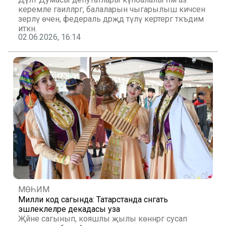
керемле гаиләләргә, балаларын чыгарылыш кичәсенә
әзерләү өчен, федераль дәрәҗәдә түләү кертергә тәкъдим
иткән.
02.06.2026, 16:14
МӨҺИМ
Милли код сагында: Татарстанда сәнгать
эшлеклеләре декадасы уза
Җәйне сагынып, кояшлы җылы көннәргә сусап