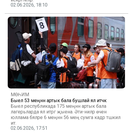
02.06.2026, 18:10
МӨҺИМ
Быел 53 меңнән артык бала бушлай ял итәчәк
Быел республикада 175 меңнән артык бала
лагерьларда ял итәргә җыена. Әти-әниләр өчен
юллама бәяләре 6 меңнән 56 мең сумга кадәр тәшкил
итә.
02.06.2026, 17:51