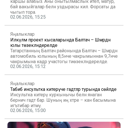
каршы алабыз. Аны онытылмаслык итеп, матур,
бай вакыйгалар белән уздырасы килә. Форсаты да
чыгып тора.
02.06.2026, 15:25
Яңалыклар
Илкүләм проект кысаларында Балтач – Шәмәрдән
юлы төзекләндерелде
Татарстанның Балтач районында Балтач – Шәмәрдән
автомобиль юлының 8,5нче чакрымыннан 9,7нче
чакрымына кадәр участогы тиөзекләндерелде.
02.06.2026, 15:12
Яңалыклар
Табиб инсультка китерүче гадәтләр турында сөйләде
Инсультка китерү куркынычы белән янаган
берничә гадәт бар. Шуның иң хәтәре – кан басымына
игътибар итмәү.
02.06.2026, 15:00