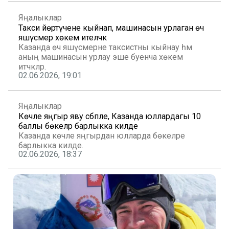
Яңалыклар
Такси йөртүчене кыйнап, машинасын урлаган өч
яшүсмер хөкем ителәчәк
Казанда өч яшүсмерне таксистны кыйнау һәм
аның машинасын урлау эше буенча хөкем
итәчәкләр.
02.06.2026, 19:01
Яңалыклар
Көчле яңгыр яву сәбәпле, Казанда юллардагы 10
баллы бөкеләр барлыкка килде
Казанда көчле яңгырдан юлларда бөкеләре
барлыкка килде.
02.06.2026, 18:37