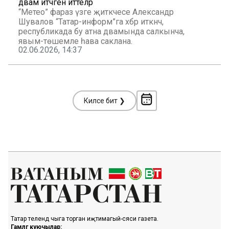
дәвам итәчәген әйттеләр
“Метео” фараз үзәге җитәкчесе Александр
Шувалов “Татар-информ”га хәбәр иткәнчә,
республикада бу атна дәвамында салкынча,
явым-төшемле һава саклана.
02.06.2026, 14:37
Киләсе бит ❯
Татар телендә чыга торган иҗтимагый-сәяси газета.
Гамәлгә куючылар: