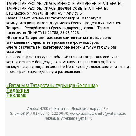
ТАТАРСТАН РЕСПУБЛИКАСЫ МИНИСТРЛАР КАБИНЕТЫ АППАРАТЫ,
ТАТАРСТАН РЕСПУБЛИКАСЫ ДӘҮЛӘТ СОВЕТЫ АППАРАТЫ.
Баш мөхәррир ФАЗУЛЛИН ИЛНАЗ ФАИС УЛЫ.
Газета Элемтә, мәгълүмати технологияләр һәм массакүләм
коммуникацияләр өлкәсендә күзәтчелек буенча федераль хезмәтенең
Татарстан Республикасы буенча идарәсендә теркәлгән. Теркәлү
таныклыгы: ПИ № ТУ16-01758, 23.08.2023.
«Ватаным Татарстан» газетасы сайтыннан материалларны
файдаланган очракта гиперссылка күрсәтү мәҗбүри.
Әлеге ресурста 16+ категорияләренә кергән мәгълүмат булырга
мөмкин.
Без cookie-файллар кулланабыз. «Ватаным Татарстан» сайтына
кергәндә сез әлеге белдерүгә, шәхси мәгълүматларны эшкәртүгә, Шәхси
мәгълүматлар турындагы сәясәткә һәм Конфиденциальлек сәясәте нигезендә
cookie файлларын куллануга ризалашасыз.
«Ватаным Татарстан» турында белешмә
Редакция
Реклама
Адрес: 420066, Казан ш., Декабристлар ур., 2 й.
Элемтә: 8 917 927-00-40, 222-09-70, www.vatantat.ru info@vatantat.ru
Реклама: vtreklama@mail.ru