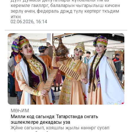
керемле гаиләләргә, балаларын чыгарылыш кичәсенә
әзерләү өчен, федераль дәрәҗәдә түләү кертергә тәкъдим
иткән.
02.06.2026, 16:14
МӨҺИМ
Милли код сагында: Татарстанда сәнгать
эшлеклеләре декадасы уза
Җәйне сагынып, кояшлы җылы көннәргә сусап