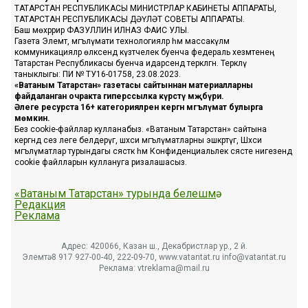
ТАТАРСТАН РЕСПУБЛИКАСЫ МИНИСТРЛАР КАБИНЕТЫ АППАРАТЫ,
ТАТАРСТАН РЕСПУБЛИКАСЫ ДӘҮЛӘТ СОВЕТЫ АППАРАТЫ.
Баш мөхәррир ФАЗУЛЛИН ИЛНАЗ ФАИС УЛЫ.
Газета Элемтә, мәгълүмати технологияләр һәм массакүләм
коммуникацияләр өлкәсендә күзәтчелек буенча федераль хезмәтенең
Татарстан Республикасы буенча идарәсендә теркәлгән. Теркәлү
таныклыгы: ПИ № ТУ16-01758, 23.08.2023.
«Ватаным Татарстан» газетасы сайтыннан материалларны
файдаланган очракта гиперссылка күрсәтү мәҗбүри.
Әлеге ресурста 16+ категорияләренә кергән мәгълүмат булырга
мөмкин.
Без cookie-файллар кулланабыз. «Ватаным Татарстан» сайтына
кергәндә сез әлеге белдерүгә, шәхси мәгълүматларны эшкәртүгә, Шәхси
мәгълүматлар турындагы сәясәткә һәм Конфиденциальлек сәясәте нигезендә
cookie файлларын куллануга ризалашасыз.
«Ватаным Татарстан» турында белешмә
Редакция
Реклама
Адрес: 420066, Казан ш., Декабристлар ур., 2 й.
Элемтә: 8 917 927-00-40, 222-09-70, www.vatantat.ru info@vatantat.ru
Реклама: vtreklama@mail.ru