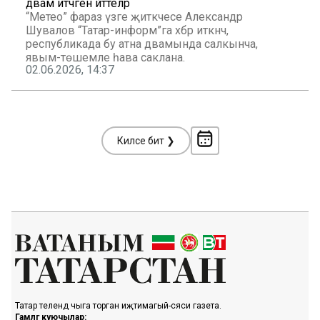
дәвам итәчәген әйттеләр
“Метео” фараз үзәге җитәкчесе Александр
Шувалов “Татар-информ”га хәбәр иткәнчә,
республикада бу атна дәвамында салкынча,
явым-төшемле һава саклана.
02.06.2026, 14:37
Киләсе бит ❯
Татар телендә чыга торган иҗтимагый-сәяси газета.
Гамәлгә куючылар: