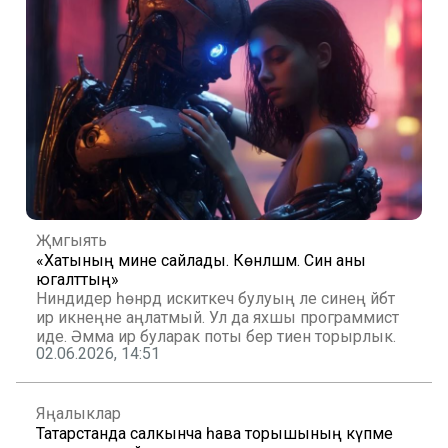
Җәмгыять
«Хатының мине сайлады. Көнләшмә. Син аны
югалттың»
Ниндидер һөнәрдә искиткеч булуың әле синең әйбәт
ир икәнеңне аңлатмый. Ул да яхшы программист
иде. Әмма ир буларак поты бер тиен торырлык.
02.06.2026, 14:51
Яңалыклар
Татарстанда салкынча һава торышының күпме