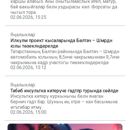
каршы алабыз. Аны онытылмаслык итеп, матур,
бай вакыйгалар белән уздырасы килә. Форсаты да
чыгып тора.
02.06.2026, 15:25
Яңалыклар
Илкүләм проект кысаларында Балтач – Шәмәрдән
юлы төзекләндерелде
Татарстанның Балтач районында Балтач – Шәмәрдән
автомобиль юлының 8,5нче чакрымыннан 9,7нче
чакрымына кадәр участогы тиөзекләндерелде.
02.06.2026, 15:12
Яңалыклар
Табиб инсультка китерүче гадәтләр турында сөйләде
Инсультка китерү куркынычы белән янаган
берничә гадәт бар. Шуның иң хәтәре – кан басымына
игътибар итмәү.
02.06.2026, 15:00