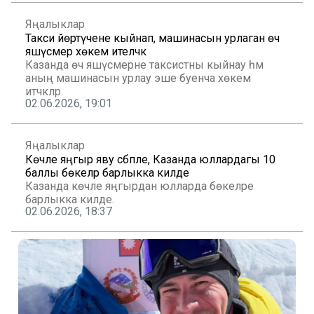
Яңалыклар
Такси йөртүчене кыйнап, машинасын урлаган өч
яшүсмер хөкем ителәчәк
Казанда өч яшүсмерне таксистны кыйнау һәм
аның машинасын урлау эше буенча хөкем
итәчәкләр.
02.06.2026, 19:01
Яңалыклар
Көчле яңгыр яву сәбәпле, Казанда юллардагы 10
баллы бөкеләр барлыкка килде
Казанда көчле яңгырдан юлларда бөкеләре
барлыкка килде.
02.06.2026, 18:37