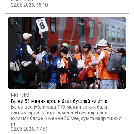
02.06.2026, 18:10
МӨҺИМ
Быел 53 меңнән артык бала бушлай ял итәчәк
Быел республикада 175 меңнән артык бала
лагерьларда ял итәргә җыена. Әти-әниләр өчен
юллама бәяләре 6 меңнән 56 мең сумга кадәр тәшкил
итә.
02.06.2026, 17:51