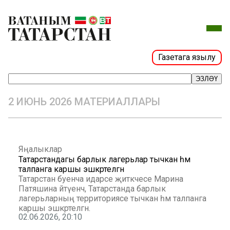
Газетага язылу
ЭЗЛӘҮ
2 ИЮНЬ 2026 МАТЕРИАЛЛАРЫ
Яңалыклар
Татарстандагы барлык лагерьлар тычкан һәм
талпанга каршы эшкәртелгән
Татарстан буенча идарәсе җитәкчесе Марина
Патяшина әйтүенчә, Татарстанда барлык
лагерьларның территориясе тычкан һәм талпанга
каршы эшкәртелгән.
02.06.2026, 20:10