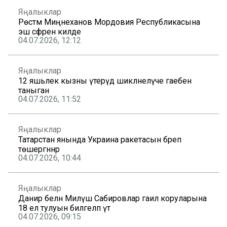
Яңалыклар
Рөстәм Миңнеханов Мордовия Республикасына
эш сәфәренә килде
04.07.2026, 12:12
Яңалыклар
12 яшьлек кызны үтерүдә шикләнелүче гаебен
таныган
04.07.2026, 11:52
Яңалыклар
Татарстан янында Украина ракетасын бәреп
төшергәннәр
04.07.2026, 10:44
Яңалыклар
Данир белән Миләүшә Сабировлар гаилә коруларына
18 ел тулуын билгеләп үтә
04.07.2026, 09:15