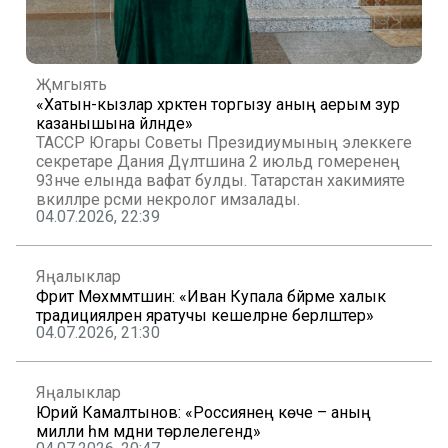
Җәмгыять
«Хатын-кызлар хәрәкәтен торгызу аның аерым зур
казанышына әйләнде»
ТАССР Югары Советы Президиумының элеккеге
секретаре Дания Дәүләтшина 2 июльдә гомеренең
93нче елында вафат булды. Татарстан хакимияте
вәкилләре рәсми некролог имзалады.
04.07.2026, 22:39
Яңалыклар
Фәрит Мөхәммәтшин: «Иван Купала бәйрәме халык
традицияләрен яратучы кешеләрне берләштерә»
04.07.2026, 21:30
Яңалыклар
Юрий Камалтынов: «Россиянең көче – аның
милли һәм мәдәни төрлелегендә»