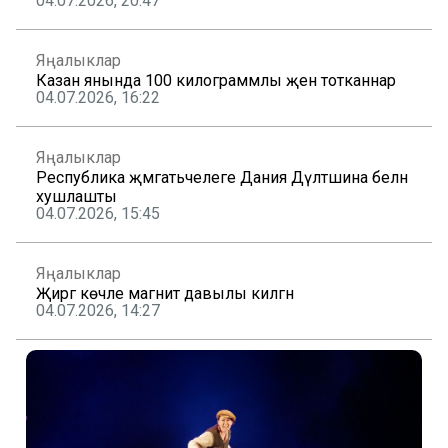
04.07.2026, 20:47
Яңалыклар
Казан янында 100 килограммлы җәен тотканнар
04.07.2026, 16:22
Яңалыклар
Республика җәмәгатьчелеге Дания Дәүләтшина белән
хушлашты
04.07.2026, 15:45
Яңалыклар
Җиргә көчле магнит давылы килгән
04.07.2026, 14:27