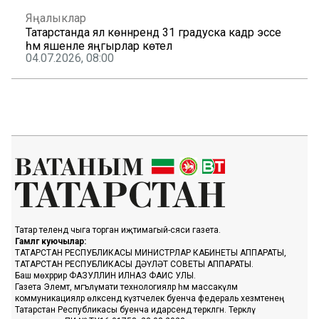
Яңалыклар
Татарстанда ял көннәрендә 31 градуска кадәр эссе
һәм яшенле яңгырлар көтелә
04.07.2026, 08:00
Татар телендә чыга торган иҗтимагый-сәяси газета.
Гамәлгә куючылар:
ТАТАРСТАН РЕСПУБЛИКАСЫ МИНИСТРЛАР КАБИНЕТЫ АППАРАТЫ,
ТАТАРСТАН РЕСПУБЛИКАСЫ ДӘҮЛӘТ СОВЕТЫ АППАРАТЫ.
Баш мөхәррир ФАЗУЛЛИН ИЛНАЗ ФАИС УЛЫ.
Газета Элемтә, мәгълүмати технологияләр һәм массакүләм
коммуникацияләр өлкәсендә күзәтчелек буенча федераль хезмәтенең
Татарстан Республикасы буенча идарәсендә теркәлгән. Теркәлү